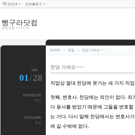
진보넷
진보블로그
뻥구라닷컴
음쩜셋을 기다리며...
HOME
옛글
천당 가세요~~~
천당 가세요~~~
2006
01
28
직업상 절대 천당에 못가는 세 가지 직업
POSTED BY
첫째, 변호사. 천당에는 죄인이 없다. 
행인
다 용서를 받았기 때문에 그들을 변호할 
는 거다. 다시 말해 천당에서는 변호사가
CATEGORY
옛글
에 갈 수밖에 없다.