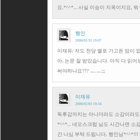
요.*^^*... 사실 이승이 지옥이지요, 뭐ㅎ
행인
2006/01/31 19:07
이재유/ 저도 천당 별로 가고픈 맘이 
아, 논문 잘 받았습니다. 아직 다 읽
써야하나요??? ㅡ.ㅡ;;;
이재유
2006/02/03 19:34
독후감까지는 아니더라도 소감이라도 
*^^*... 네오스크럼 님도 시간나면 소감
간 나심 부탁 드립니다, 행인님*^^*!!!