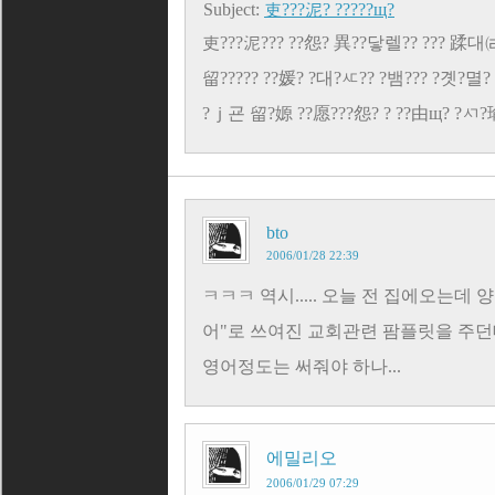
Subject:
吏???泥? ?????щ?
吏???泥??? ??怨? 異??닿렐?? ??? 蹂대㈃ 
留????? ??媛? ?대?ㅼ?? ?뱀??? ?곗?멸
?ｊ굔 留?嫄 ??愿???怨? ? ??由щ? ?ㅺ?
bto
2006/01/28 22:39
ㅋㅋㅋ 역시..... 오늘 전 집에오는데
어"로 쓰여진 교회관련 팜플릿을 주던
영어정도는 써줘야 하나...
에밀리오
2006/01/29 07:29