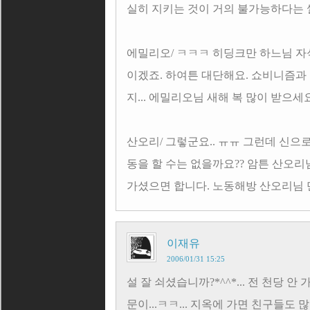
실히 지키는 것이 거의 불가능하다는 썰
에밀리오/ ㅋㅋㅋ 히딩크만 하느님 자
이겠죠. 하여튼 대단해요. 쇼비니즘과
지... 에밀리오님 새해 복 많이 받으세요~
산오리/ 그렇군요.. ㅠㅠ 그런데 신
동을 할 수는 없을까요?? 암튼 산오리
가셨으면 합니다. 노동해방 산오리님 만세
이재유
2006/01/31 15:25
설 잘 쇠셨습니까?*^^*... 전 천당 
문이...ㅋㅋ... 지옥에 가면 친구들도