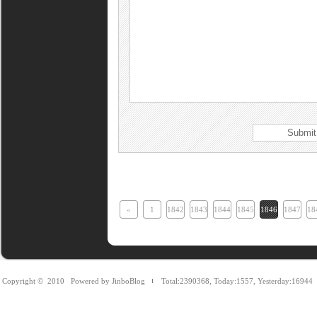
«
1
1842
1843
1844
1845
1846
1847
18
Copyright © 2010
Powered by JinboBlog
Total:2390368
,
Today:1557
,
Yesterday:16944