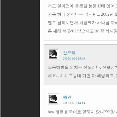
저도 얼마전에 몰몬교 분들한테 영어 포
지옥 하니 생각나는 거지만... 2002년
멘트 날리시면서 히딩크가 하나님 자식이
튼 새해 복 많이 받으시고 설 잘 쇠시길
산오리
2006/01/30 15:45
노동해방을 외치는 산오리나, 진보정
네요...ㅎㅎ 그동네 가면 다 해방되고
행인
2006/01/31 14:13
bto/ 걔들 한국어로 말하지 않나??? 