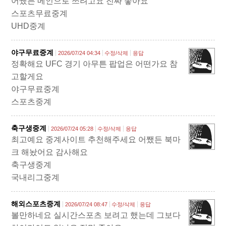
어쨌든 메인으로 쓰려고요 진짜 좋아요
스포츠무료중계
UHD중계
야구무료중계
2026/07/24 04:34
수정/삭제
응답
정확해요 UFC 경기 아무튼 팝업은 어떤가요 참
고할게요
야구무료중계
스포츠중계
축구생중계
2026/07/24 05:28
수정/삭제
응답
최고예요 중계사이트 추천해주세요 어쨌든 북마
크 해놨어요 감사해요
축구생중계
국내리그중계
해외스포츠중계
2026/07/24 08:47
수정/삭제
응답
볼만하네요 실시간스포츠 보려고 했는데 그보다