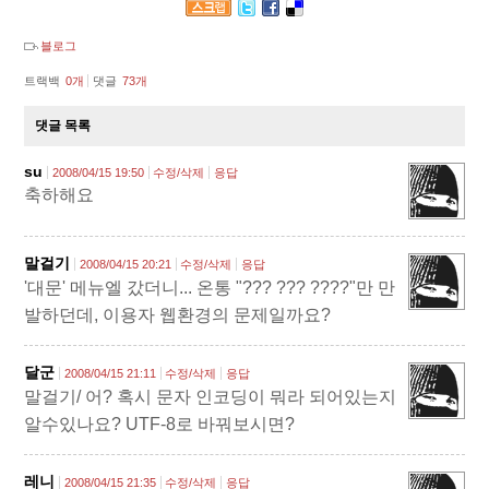
블로그
트랙백
0
개
댓글
73
개
댓글 목록
su
2008/04/15 19:50
수정/삭제
응답
축하해요
말걸기
2008/04/15 20:21
수정/삭제
응답
'대문' 메뉴엘 갔더니... 온통 "??? ??? ????"만 만
발하던데, 이용자 웹환경의 문제일까요?
달군
2008/04/15 21:11
수정/삭제
응답
말걸기/ 어? 혹시 문자 인코딩이 뭐라 되어있는지
알수있나요? UTF-8로 바꿔보시면?
레니
2008/04/15 21:35
수정/삭제
응답