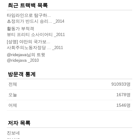
최근 트랙백 목록
타임라인으로 탐구하...
♨정의가 반드시 승리...
2014
활동가 부적격
뷰티 프리티 소사이어티
2011
[성명] 야만의 국가보...
사회주의노동자정당 ...
2011
@ridejava님의 트윗
@ridejava
2010
방문객 통계
전체
910933
명
오늘
1678
명
어제
1546
명
저자 목록
진보네