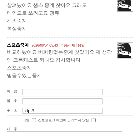
살펴봤어요 챔스 중계 찾아요 그래도
메인으로 쓰려고요 땡큐
해외중계
복싱중계
스포츠중계
2026/08/04 05:43
수정/삭제
응답
비교해봤어요 버퍼링없는중계 찾았어요 제 생각
엔 크롬캐스트 되나요 감사합니다
스포츠중계
믿을수있는중계
이름
암호
주소
비밀
진보블로그 메인에 공개하지 않음
내용