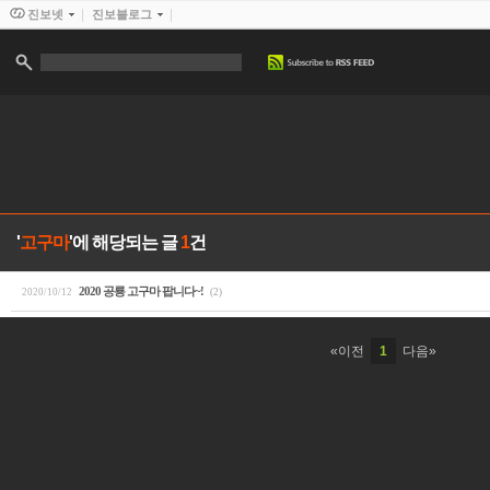
진보넷
진보블로그
'
고구마
'에 해당되는 글
1
건
2020 공룡 고구마 팝니다~!
2020/10/12
(2)
«이전
1
다음»