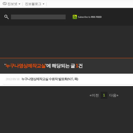
진보넷
진보블로그
'
누구나영상제작교실
'에 해당되는 글
1
건
누구나영상제작교실 수료작 발표회(9/27, 목)
2012/09/18
«이전
1
다음»