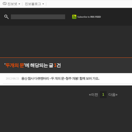
진보넷
진보블로그
'
두개의 문
'에 해당되는 글
1
건
용산 참사 다큐멘터리 <두 개의 문>청주 개봉! 함께 보러 가요..
2012/06/21
«이전
1
다음»