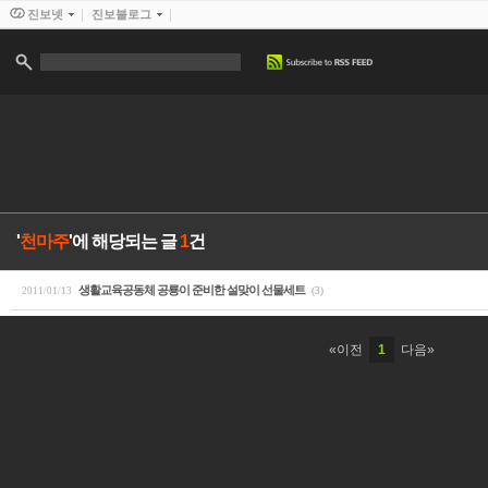
진보넷
진보블로그
'
천마주
'에 해당되는 글
1
건
생활교육공동체 공룡이 준비한 설맞이 선물세트
2011/01/13
(3)
«이전
1
다음»