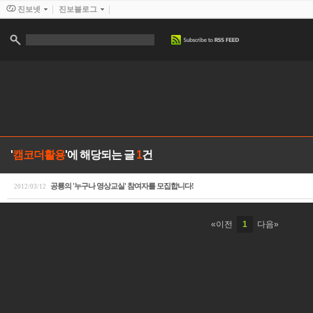
진보넷
진보블로그
'
캠코더활용
'에 해당되는 글
1
건
공룡의 '누구나 영상교실' 참여자를 모집합니다!
2012/03/12
«이전
1
다음»