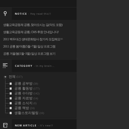
생활교육공동체 공룡, 찾아오시는 길(약도 포함)
생활교육공동체 공룡, CMS 후원 안내입니다!
2011 백두대간 생태문화탐사 참가자 모집해요^^
2011 공룡 봄/여름(5월~7월) 일상 프로그램
공룡 겨울/봄(1월~3월) 일상 프로그램 보기
전체
(517)
공룡 공부방
(39)
공룡 활동방
(177)
공룡 수다방
(142)
공룡 자료방
(14)
공룡 소식지
(0)
공룡 책방
(24)
생활스토리텔링
(10)