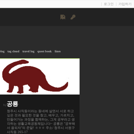
로그인
가입하기
blog
tag cloud
travel log
quest book
lines
공룡
by
청주시 사직동이라는 동네에 살면서 서로 하고
싶은 것과 필요한 것을 찾고, 배우고, 가르치고,
만들어가는 과정을 함께하는, 그게 공부라고 생
각하는 생활교육공동체입니다~ 공룡은 "공부해
서 용되자"의 준말! ㅎㅎㅎ 주소/ 청주시 서원구
사직동 265-17