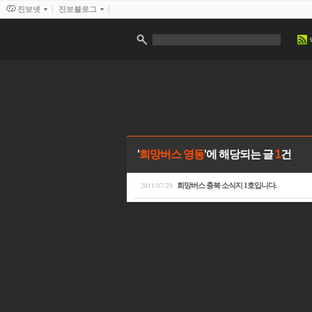
진보넷
진보블로그
'
희망버스 영동
'에 해당되는 글
1
건
희망버스 충북 소식지 1호입니다.
2011/07/29