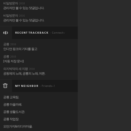
비밀방문자
2018
관리자만 볼 수 있는 댓글입니다.
비밀방문자
2016
관리자만 볼 수 있는 댓글입니다.
공룡
2010
인디언 핑크의 기타를 들고
공룡
2010
[자동 저장 문서]
의지박약의 새 지평
2010
공동체의 노래, 공룡의 노래, 여튼.
공룡 교육팀.
공룡 마을까페.
공룡 생활도서관.
공룡 작업장.
오만가지&미디어마을.