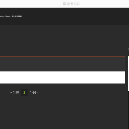
«이전
1
다음»