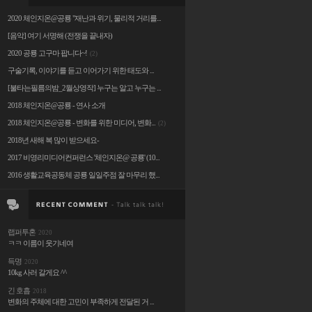
2020 체인지온@공룡 "재난과 위기, 물리적 거리를...
[음악] 여기 서명해 (전쟁을 끝내자)
2020 공룡 고구마 팝니다~!
(2)
구술기록, 이야기를 듣고 이어가기 위한 태도와 ...
[불타는필름의밤_2월상영작] 누구는 알고 누구는 ...
2018 체인지온@공룡 - 연사 소개
2018 체인지온@공룡 - 변화를 위한 미디어, 변화...
(2)
2018년 새해 복 많이 받으세요-
2017 비영리미디어컨퍼런스 '체인지온@ 공룡' (10...
2016 생활교육공동체 공룡 일일주점 잘 마무리 했...
랩퍼투혼
2020
ㅋㅋ 이름이 웃기네여
득명
2020
10kg 사러 갈게요 ^^
긴 호흡
2018
변화의 주체에 대한 고민이 부족하게 전달된 거 ...