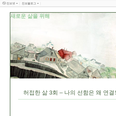
진보넷
진보블로그
새로운 삶을 위해
허접한 삶 3회 – 나의 선함은 왜 연