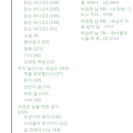
읽는 라디오5
(146)
뭄 속에서 ...
(4)
08/05
읽는 라디오4
(100)
허접한 삶 9회 – 내 안에, 그
리고 우리...
07/28
읽는 라디오3
(165)
허접한 삶 8회 – 세상이 마
읽는 라디오2
(138)
음 같지 않...
07/21
읽는 라디오1
(41)
허접한 삶 7회 – 한여름의
소설
(9)
시골 락 페...
(2)
07/15
종이접기
(50)
영화
(121)
기타
(40)
오래된 책장
(12)
우리 살아가는 세상은
(369)
책을 공유합니다
(27)
편지
(33)
성민이 글
(74)
퍼온 글
(213)
기타
(18)
새로운 삶을 위한 생각
(210)
누군가의 생각
(136)
스며들어 쏫구치다
(22)
길 위에서 나눈 대화