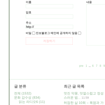
이름
내용
암호
주소
비밀
진보블로그 메인에 공개하지 않음
pre
1
...
6
7
8
9
글 분류
최근 글 목록
전체
(1532)
멋진 악몽, 맛깔스럽고 정성
문화 감수성
(834)
스러운 법...
11:59
읽는 라디오6
(11)
허접한 삶 10회 – 폭염과 가