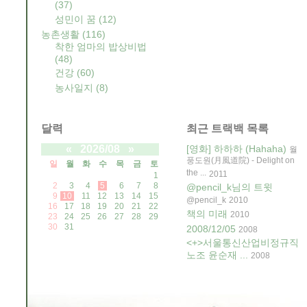
(37)
성민이 꿈
(12)
농촌생활
(116)
착한 엄마의 밥상비법
(48)
건강
(60)
농사일지
(8)
달력
최근 트랙백 목록
«
2026/08
»
[영화] 하하하 (Hahaha)
월
풍도원(月風道院) - Delight on
일
월
화
수
목
금
토
the ...
2011
1
2
3
4
5
6
7
8
@pencil_k님의 트윗
9
10
11
12
13
14
15
@pencil_k
2010
16
17
18
19
20
21
22
책의 미래
2010
23
24
25
26
27
28
29
30
31
2008/12/05
2008
<+>서울통신산업비정규직
노조 윤순재 ...
2008