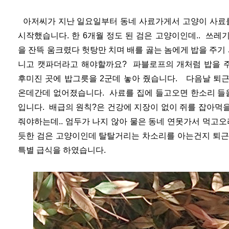
아저씨가 지난 일요일부터 동네 사료가게서 고양이 사료를
시작했습니다. 한 6개월 정도 된 검은 고양이인데.. 쓰
을 잔뜩 움크렸다 헛탕만 치며 배를 곯는 놈에게 밥을 주기
니고 캣파더라고 해야할까요? 파블로프의 개처럼 밥을 
후미진 곳에 밥그릇을 2군데 놓아 줬습니다. 다음날 퇴
온데간데 없어졌습니다. 사료를 집에 들고오면 한소리 들을
입니다. 배급의 원칙?은 건강에 지장이 없이 쥐를 잡아먹
줘야하는데.. 엄두가 나지 않아 물은 동네 연못가서 먹고
듯한 검은 고양이인데 탈탈거리는 차소리를 아는건지 퇴근
특별 급식을 하였습니다.