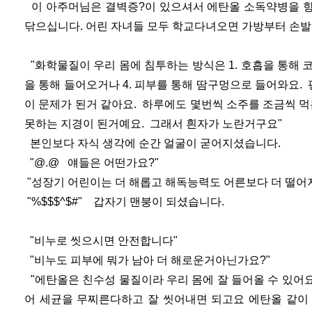
이 아주머님은 결벽증?이 있으셔서 에탄올 소독약병을 항
닦으십니다. 어린 자녀들 모두 학교다녀오면 가방부터 손발
"화학물질이 우리 몸에 침투하는 방식은 1. 호흡을 통해 코로
을 통해 들어오거나 4. 피부를 통해 땀구멍으로 들어와요
이 문제가 된거 같아요. 하루에도 몇번씩 소주를 조금씩 먹
못하는 지경이 된거예요. 그래서 흰자가 노란거구요"
본인보다 자식 생각에 순간 얼굴이 굳어지셨습니다.
"@.@ 얘들은 어떤가요?"
"성장기 어린이는 더 해롭고 해독능력도 어른보다 더 떨어
"%$$$^$#" 갑자기 맨붕이 되셨습니다.
"비누로 씻으시면 안전합니다"
"비누도 피부에 뭐가 남아 더 해로운거아닌가요?"
"에탄올은 친수성 물질이라 우리 몸에 잘 들어올 수 있어요
어 세균을 무찌른다하고 잘 씻어내면 되고요 에탄올 같이