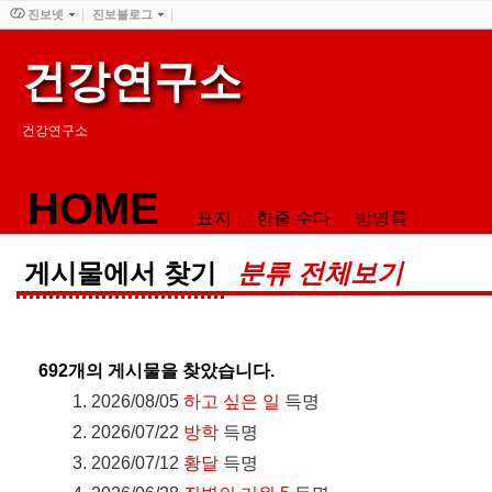
진보넷
진보블로그
건강연구소
건강연구소
HOME
표지
한줄 수다
방명록
게시물에서 찾기
분류 전체보기
692
개의 게시물을 찾았습니다.
2026/08/05
하고 싶은 일
득명
2026/07/22
방학
득명
2026/07/12
황달
득명