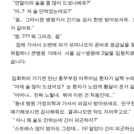
"연말이라 술을 좀 많이 드셨나봐유?"
"어..? 저 술 안먹었는데요?"
"음.. 그라시믄 병원가서 간기능 검사 한번 받아보셔유.
거 같어유."
"엥..??? 뭐 그러죠. 음"
집에 가셔서 소변에 피가 섞여나오자 곧바로 응급실을 찾
위험하니 큰병원 가래서 서울 삼ㅇ병원에 2달을 입원치료
습니다.
집회하러 가기전 만난 총무부장 아주머님 흰자가 살짝 누
"어제 술 많이 드셨어요? 눈 흰자가 노란게 황달이 온거 같
"어머나.. 진짜 노랗내. 뭐여 이런 건 처음인데..."
"동네 병원 가정의학과 가셔서 피검사 받아보세요. 만구
얘기해보시면 검사해줘요. 결과나오면 약도 지어주고요."
" 아니 왜 술도 안먹는데 간이 피곤하지?"
"스트레스 많이 받아도 그런데... 아! 알았다 간이 피곤하신 