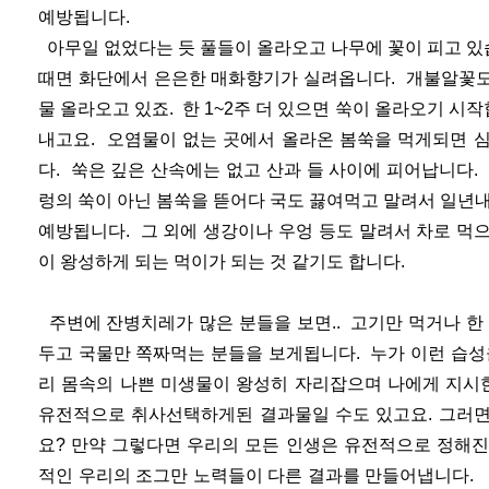
예방됩니다.
아무일 없었다는 듯 풀들이 올라오고 나무에 꽃이 피고 있
때면 화단에서 은은한 매화향기가 실려옵니다. 개불알꽃도
물 올라오고 있죠. 한 1~2주 더 있으면 쑥이 올라오기 시
내고요. 오염물이 없는 곳에서 올라온 봄쑥을 먹게되면 
다. 쑥은 깊은 산속에는 없고 산과 들 사이에 피어납니다.
렁의 쑥이 아닌 봄쑥을 뜯어다 국도 끓여먹고 말려서 일년
예방됩니다. 그 외에 생강이나 우엉 등도 말려서 차로 먹으면
이 왕성하게 되는 먹이가 되는 것 같기도 합니다.
주변에 잔병치레가 많은 분들을 보면.. 고기만 먹거나 한
두고 국물만 쪽짜먹는 분들을 보게됩니다. 누가 이런 습성
리 몸속의 나쁜 미생물이 왕성히 자리잡으며 나에게 지시
유전적으로 취사선택하게된 결과물일 수도 있고요. 그러면
요? 만약 그렇다면 우리의 모든 인생은 유전적으로 정해진
적인 우리의 조그만 노력들이 다른 결과를 만들어냅니다. 