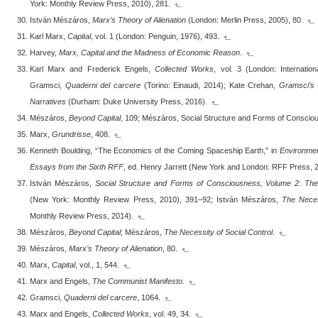
York: Monthly Review Press, 2010), 281.
István Mészáros,
Marx’s Theory of Alienation
(London: Merlin Press, 2005), 80.
Karl Marx,
Capital
, vol. 1 (London: Penguin, 1976), 493.
Harvey,
Marx, Capital and the Madness of Economic Reason
.
Karl Marx and Frederick Engels,
Collected Works
, vol. 3 (London: Internatio
Gramsci,
Quaderni del carcere
(Torino: Einaudi, 2014); Kate Crehan,
Gramsci’s 
Narratives
(Durham: Duke University Press, 2016).
Mészáros,
Beyond Capital
, 109; Mészáros, Social Structure and Forms of Consciou
Marx,
Grundrisse
, 408.
Kenneth Boulding, “The Economics of the Coming Spaceship Earth,” in
Environmen
Essays from the Sixth RFF
, ed. Henry Jarrett (New York and London: RFF Press, 2
István Mészáros,
Social Structure and Forms of Consciousness, Volume 2: The D
(New York: Monthly Review Press, 2010), 391–92; István Mészáros,
The Neces
Monthly Review Press, 2014).
Mészáros,
Beyond Capital
; Mészáros,
The Necessity of Social Control
.
Mészáros,
Marx’s Theory of Alienation
, 80.
Marx,
Capital
, vol., 1, 544.
Marx and Engels,
The Communist Manifesto
.
Gramsci,
Quaderni del carcere
, 1064.
Marx and Engels,
Collected Works
, vol. 49, 34.