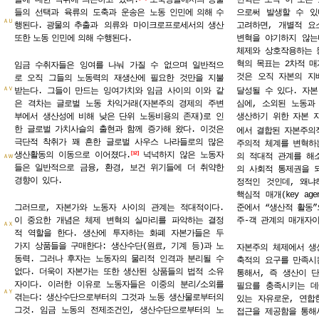
들의 선택과 육류의 도축과 운송은 노동
인민에
의해
수
으로써 발생할 수 있
ＡＵ
행된다.
광물의
추출과 의류와 마이크로프로세서의
생산
고려하면, 개별적 요
또한
노동
인민에
의해
수행된다.
변혁을 야기하지 않는
체제와 상호작용하는 
혁의 목표는 2차적 매
임금 수취자들은 잉여를 나눠 가질 수 없으며 일반적으
것은 오직 자본의 지
로 오직 그들의 노동력의 재생산에 필요한 것만을 지불
ＡＶ
받는다. 그들이 만드는 잉여가치와 임금 사이의 이와 같
달성될 수 있다. 자본 
은 격차는 글로벌 노동 차익거래(자본주의 경제의 주변
심에, 소외된 노동과 
부에서 생산성에 비해 낮은 단위 노동비용의 존재)로 인
생산하기 위한 자본 
한 글로벌 가치사슬의 출현과 함께 증가해 왔다. 이것은
에서 결합된 자본주의
극단적 착취가 꽤 흔한 글로벌 사우스 나라들로의 많은
주의적 체계를 변혁하
생산활동의 이동으로 이어졌다.
넉넉하지 않은 노동자
12
의 적대적 관계를 해
ＡＷ
들은 일반적으로 금융, 환경, 보건 위기들에 더 취약한
의 사회적 통제권을 
경향이 있다.
정적인 것인데, 왜냐
핵심적 매개(key ag
그러므로, 자본가와 노동자 사이의 관계는 적대적이다.
준에서 “생산적 활동”
이 중요한 개념은 체제 변혁의 실마리를 파악하는 결정
주-객 관계의 매개자이
ＡＸ
적 역할을 한다. 생산에 투자하는 화폐 자본가들은 두
가지 상품들을 구매한다: 생산수단(원료, 기계 등)과 노
자본주의 체제에서 생산
동력. 그러나 후자는 노동자의 물리적 인격과 분리될 수
축적의 요구를 만족시
없다. 더욱이 자본가는 또한 생산된 상품들의 법적 소유
통해서, 즉 생산이 
자이다. 이러한 이유로 노동자들은 이중의 분리/소외를
필요를 충족시키는 데
ＡＹ
겪는다: 생산수단으로부터의 그것과 노동 생산물로부터의
있는 자유로운, 연합
그것. 임금 노동의 전제조건인, 생산수단으로부터의 노
접근을 제공함을 통해