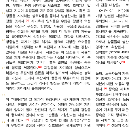
에 대한 약간의 예비적 고찰을 요구한다. 이것이 끝나
에 관찰 대상은, 그로
면, 우리는 과정 생태학을 서술하고, 복잡 조직계의 발
⋯
⋯
생과 지속이 과정들의 자기촉매 양식을 통해서, 혹은 과
– C
P
C′ – M′
ＢＮ
정들을 지지하는 상호작용을 통해서 발생한다는 점을 주
가장 발전된 자본주의
장할 것이다.
자기촉매 양식들은 수많은 창발적 속성
주의였다. 그러나, 
18
들을 가진다: 구심성, 방향성, 자율성. 구심성[중심으로
경향들을 거머쥘 능력
향하는 성질]은 체계를 향해 점점 더 많은 양의 자원들
묘사하기를 계속한다.
을 끌어당기면서 성장하는 복잡계의 경향을 나타낸다.
가치를 생산하는 노동
ＢＯ
방향성은 체계가 전체 체계의 필요에 다양한 요소들을
으로서 상품들의 생산
세밀하게 조정하는 더욱 복잡하고 조직되게 되는 경향이
영역으로 확장된다.
있다는 사실을 나타낸다. 자율성은 이 요소들이 자율적
산학협력(school-bu
으로 체계 수준에서 발생한다는 사실을 나타낸다. 이 속
어떻게 자본에 생산적
성들은 복잡계에게 “기억”, 혹은 발전을 수반하는 종속
예시를 제시했다.
45
의 경로를 제공한다.
과정들의 자기촉매 양식으로서
19
ＢＰ
복잡계는 무질서한 혼돈을 약화시킴으로써 지속되는 능력
둘째,
노동자들이
자본
을 가진다. 그러나 복잡계의 행동이 무질서하지 않음에
은 종류가
아니다.
자
도 불구하고, 그것의 역사적 발전은 변화에 개방적이며,
자본에
대한 노동의
형
이러한 의미에서 불확정적이다.
한다.
종속은 사회
46
투함으로써
[야기되는]
ＢＱ
이 “개방성”은 그 인과적 짜임새에서 유기체론과 기계론
생산의 조직에서 노동
사이의 본질적 차이가 존재한다. 이러한 개방성은 자기
않았고
생산성이 노동
촉매 양식이 절대 완전하지 않고 체계가 구심적 경향들
술에 기초를
두기
때문
의 형식에서 언제나 어떤 모순들을 포함한다는 사실로부
종속은 오직 형식적이
터 결과한다.
구심성의 첫 번째 형태는 조직성/구속성
는 사회적 및 노동
조
20
ＢＲ
과 우발성/비결정성 사이의 상호보완적 관계로부터 기원
미이다.
생산의
진전
47