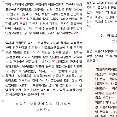
ＢＷ
생산과 재생산”에서 
─
과정
생태학이
조직된
복잡성의
창발
그것의
지속과 변화
주의적 물질대사 균열
─
모두
을
직접적으로
취급하는 반면, 그것은
경제 현상들
있다. 이것이 왜 보
의 연구에
적용돼 왔으나,
특별히 사회구성체를
언급하지
트의 개념이 긴급히 
는
않는다.
사회구성체의 창발,
지속,
그리고
변화의 문
23
있는 주체의 형성에 
제를
보다
특별히
다루기
위해서 우리는 역사적
유물론에
다.
ＢＸ
대해 서술할 것이다.
역사적
유물론과 과정
생태학
간의
연결고리들은
많으며
이미
다른
곳에서
탐구되어왔다.
24
5
.
변혁
프
역사적
유물론은
역사가
관념들이
아니라
물질적 과정들로
부터 진행된다고 전제하는 마르크스‧엥겔스에 의해
독창적
환경 프롤레타리아트의
ＢＹ
으로 발전된 방법이다.
이것은 실재를
일련의 실체들
25
곽을 잡았다.
최근의
50
(사물들)이 아니라 일련의 상호 연관된
과정들로 파악하
표명했다:
는
접근방식인 변증법에
기초한다.
과정들에
뚜렷이
집
26
중함으로써,
변증법은 자연히 물력론[모든 현상은 자연력
“프롤레타리아트
의 작용으로 말미암음],
역사,
그리고 변화의 이념을 포
복잡성의
측면에
용한다. 상호작용을 설명함으로써 변증법은 과정들이 고
ＢＺ
인
환경
프롤레
립적으로 작동하는 것이 아니라 그것들을 조건 짓는 더
계뿐만
아니라
광범위한 “전체”의 부분이라는
점
또한 인식한다.
더 광
관련된다.
…
이
범위한 전체 혹은 체계는
역사적으로
다양한
과정들
사이
사회적 신진대사
의
상호작용에서
드러난다.
27
혁을 요구하는 
ＣＡ
자본에
의해 소
복잡한 사회생태학적 체계로서
경
프롤레타리아
자본주의
여 환경적 고려
아,
농민,
그리