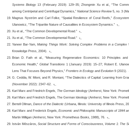
Systems Biology
13 (February 2019): 129–35; Zhongmin Xu et al., “The Comm
among Centripetal and Centrifugal Dynamics,”
National Science Review
5, no. 3 (M
Magnus Nyström and Carl Folke, “Spatial Resilience of Coral Reefs,”
Ecosyste
Ulanowicz, “The Tripartite Nature of Causalities in Ecosystem Dynamics.”
Xu et al., “The Common Developmental Road.”
Xu et al., “The Common Developmental Road.”
Yaneer Bar-Yam,
Making Things Work: Solving Complex Problems in a Complex 
Knowledge Press, 2004).
Brian D. Fath et al., “Measuring Regenerative Economics: 10 Principles an
Economic Health,”
Global Transitions
1 (January 2019): 15–27; Robert E. Ulanowi
Lens That Focuses Beyond Physics,”
Frontiers in Ecology and Evolution
9 (2021).
G. Ceddia, W. Mioni, and R. Montani, “The Dialectics of Capital: Learning from G
(November 2022): 2347–62.
Karl Marx and Friedrich Engels,
The German Ideology
(Amherst, New York: Promet
Karl Marx and Friedrich Engels, The German Ideology (Amherst, New York: Promet
Bertell Ollman,
Dance of the Dialectic
(Urbana, Illinois: University of Illinois Press, 2
Karl Marx and Frederick Engels,
Economic and Philosophic Manuscripts of 1844 a
Martin Milligan (Amherst, New York: Prometheus Books, 1988), 76.
István Mészáros,
Social Structure and Forms of Consciousness, Volume 1: The So