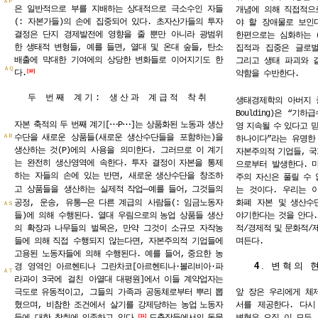
ＡＰ
은 일반적으로 부를 지배하는 상대적으로 극소수인 자들
개념에 의해 직접적으
(: 자본가들)의 손에 집중되어 있다. 초자산가들의 투자
야 할 장애물로 보인다
결정은 단지 경제발전에 영향을 줄 뿐만 아니라 광범위
한편으로는 심화하는 
한 생태적 변형들, 예를 들면, 열대 및 온대 숲들, 탄소
집적과 집중은 글로벌
배출에 막대한 기여에의 상당한 변화들로 이어지기도 한
그리고 생태 파괴와 
ＡＱ
다.
10
약함을 수반한다.
두 번째 계기: 생산과 계급적 착취
생태경제학의
아버지
Boulding)은
“기하급
⋯
⋯
자본
축적의
두
번째
계기[
P
]는
상품화된
노동과
생산
영
지속될
수
있다고
수단을
새로운 상품들(새로운 생산수단들을 포함하는)을
ＡＲ
하나이다”라는
유명한
생산하는
것(P)에의 사용을 의미한다. 그러므로
이
계기
자본주의적
기업들,
국
는 완전히 생산영역에 속한다. 투자 결정이
자본을 통제
으로부터 발생한다.
하는 자들의 손에 있는 반면, 새로운
생산수단을 창조하
주의 자신은 풀릴 수 
─
고 상품들을 생산하는 실제적
작업
예를
들어,
그것들의
는 것이다. 우리는 
─
공정, 운송, 유통
은
다른
계급의 사람들(:
임금노동자
화폐 자본 및
생산수
ＡＳ
들)에 의해 수행된다. 열대 우림으로의
농업 상품들 생산
야기한다는
것을
안다.
의 확장과 나무들의 벌목은, 만약 그것이 소규모 자작농
적/경제적
및
문화적/
들에 의해
직접 수행되지 않는다면, 자본주의적 기업들에
며든다.
고용된 노동자들에 의해 수행된다. 예를 들어,
중요한 농
4
.
변혁의 
경 영역인 아르헨티나 그란차코[아르헨티나·볼리비아·파
ＡＴ
라과이
3국에 걸친 아열대
대평원]에서
이들
계약업자는
극도로
유동적이고, 그들의 가족과 공동체로부터
뿌리
뽑
앞 장은 우리에게 체
혔으며, 비참한 조건에서 살기를 강제당하는 농업
노동자
서를 제공한다. 다시
들에 대한 착취에
의존하고 있다.
도축장들에서의
동물
변혁은 오직 이 모든 
11