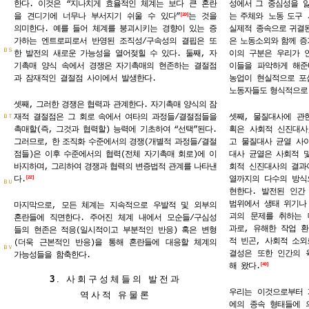
한다. 이것은 “지나치게 효율적인 체계는 보다 큰 혼란
성에서
그 중심성을 
을 견디기에 너무나 부서지기 쉬울 수 있다”
는 것을
는
주체와 노동
도구 
20
의미한다. 예를 들어 체계를 붕괴시키는 경향이 있는 증
실제적 종속으로
귀결
가하는 엔트로피로서 반영된 조직성/구속성의 결핍은 또
은
노동소외와
함께
증
ＢＳ
한 발전의 새로운 가능성을 열어젖힐 수 있다. 둘째, 자
이의 구분은 우리가 
기촉매 양식 속에서 경쟁은 자기촉매의 현존하는 결절점
이들을 파악하게 해준
과 잠재적인 결절점 사이에서 발생한다.
농업이 현실적으로
포
노동자들도
형식적으로
셋째,
그러한
경쟁은
협력과
관계한다.
자기촉매
양식의
잠
재적
결절점은
그
회로
속에서
여타의
과정들/결절점들을
셋째, 물질대사에 관
ＢＴ
촉매할(즉,
그것과
협력할)
능력에
기초하여
“선택”된다.
획은 사회적 신진대사
그러므로,
한
조직화
수준에서의
경쟁(개별적
과정들/결절
고 물질대사 균열 사
점들)은
이후
수준에서의
협력(전체
자기촉매
회로)에
이
대사 균열은 사회적 
바지하며,
그리하여
경쟁과
협력의
변증법적
관계를
나타낸
회적 신진대사의 결과
다.
열까지의 다수의 방식
22
ＢＵ
현한다. 발전된 인간
범위에서 생태 위기나
마지막으로, 모든 체계는 지속적으로 우발적 및 외부의
괴의 문제를 취하는 
혼란들에 직면한다. 주어진 체계 내에서 모순들/구심성
과로, 유해한 작업 환
들의 현존은 적응(일시적이고 부분적인 반응) 혹은 변형
적 빈곤, 사회적 소외
(더욱 근본적인 반응)을 통해 혼란들에 대응할 체계의
ＢＶ
결성은 또한 인간의 
가능성들을 함축한다.
해 왔다.
49
3
.
사회구성체들의 발전과
우리는 이것으로부터 
역사적 유물론
에의 종속 형태들에 