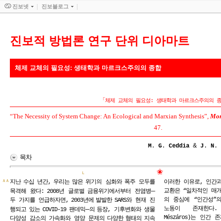
진보넷
진보블로그
진보적 방법론 연구 단위 디아마트
체제 교체의 필요성: 생태학과 마르크스주의의 종합
「
체제 교체의 필요성: 생태학과 마르크스주의의 
“The Necessity of System Change: An Ecological and Marxian Synthesis”, ​
Mon
47.
&
M
.
G
.
Ceddia
J
.
N
.
목차
✬
Ｌ
ＡＡ
지난
수십
년간,
우리는
많은
위기의 심화와
폭주 모두를
이러한 이유로, 인간
─
교환은 “일차적인 매개
목격해 왔다:
2008년 글로벌
금융위기에서부터 전염병
의 중심에 “인간성”
두 가지를 언급하자면,
2003년에
발발한
SARS와 현재 진
노동이 존재한다. 
─
행되고 있는
COVID-19 팬데믹
의
등장, 기후변화와 생물
Mészáros)는 인
다양성 감소의 가속화와 영양 문제의
다양한
형태의
지속