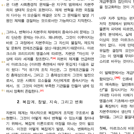
계급투쟁과 집단의식 
─
은 다른 사회환경적 문제들
은
지구적 범위에서 자본주
ＢＩ
을 정교화하는 것이 
의의 생태적 모순의 표현이다. 체제 변혁을 위한 외침들
의 다수는 이
모순들의 해결은 오직 그 문제들의 발생 기
너무 자주 잊히는 편
원인 체제를 경질하는 것으로서만 가능하다고 지적한다.
저작 전체에서 밝혀지
물론적 파악에 따르면,
그러나,
변혁이냐
자본주의
체제에의
종속이냐의
문제는
그
ＢＪ
종적 분석에서, 실제
리 단순한 문제는
아니다. 왜냐하면, 그것이 이루어지는
이상의 것은 마르크스
바로 그 과정에서 자본주의는 그 자신의 물질적,
제도적
적이 없다. 이제 만
및 문화적 전제조건들을 생산·재생산하기
때문이다. 마르
유일한 결정적 요인
크스와 프리드리히 엥겔스에 따르면, 자본은 “자신의 구
그는 이 명제를 무의미
상에 따라 세계를 창조한다.”
자본의 체계를 언급하면
16
소리로 바꾸는 것이다.
ＢＫ
서 마르크스는
(이러한
측면에서
매우
뜻깊게)
다음과 같
이 썼다: “이 유기적 조직 자신은, 그 전제조건들을 가
이 발췌문에서는 계급
진
총체성으로서,
그리고 그 총체성으로의 그것의 발전으
44
함되었다.
인류세 
로서, 모든 사회의 요소들을 자신에게로 종속시키는 속
의 예속화는 일반화되
에서, 또 그것의
여전히
부족한
기관들을
만들어
냄에
있
산”을 침식시키는 
ＢＬ
어서
정확히
존립한다.
17
거대한 다수의 이해가 
─
엥겔스에 기초해서
반
2
.
복잡계, 창발, 지속, 그리고 변화
을 확장하기 위한 적
자본주의에서 생산적 
자본의 체계는 역사적으로 복잡하게 조직된 구조로서 출
형태들, 그리고 물질대
현했다. 그것이 어떻게 해서 변혁될 수 있는지를 찾아내
ＢＭ
기 위해서, 복잡계 이론으로의 여정을 떠나는 것이 필요
첫째, 마르크스의 비
하다. 이것은 어떻게 복잡계가 발생, 지속, 변화하는지
었다. 그러나, 그의