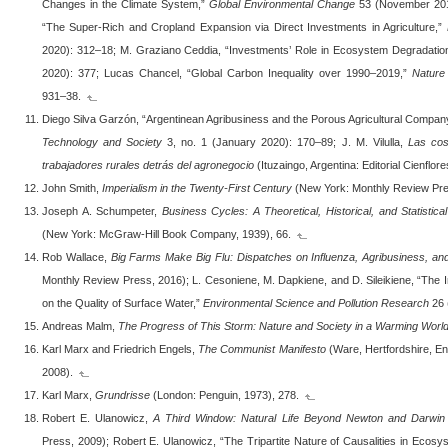
Changes in the Climate System,”
Global Environmental Change
53 (November 201
“The Super-Rich and Cropland Expansion via Direct Investments in Agriculture,”
2020): 312–18; M. Graziano Ceddia, “Investments’ Role in Ecosystem Degradation,
2020): 377; Lucas Chancel, “Global Carbon Inequality over 1990–2019,”
Nature 
931–38.
Diego Silva Garzón, “Argentinean Agribusiness and the Porous Agricultural Compan
Technology and Society
3, no. 1 (January 2020): 170–89; J. M. Vilulla,
Las cos
trabajadores rurales detrás del agronegocio
(Ituzaingo, Argentina: Editorial Cienflore
John Smith,
Imperialism in the Twenty-First Century
(New York: Monthly Review Pre
Joseph A. Schumpeter,
Business Cycles: A Theoretical, Historical, and Statistica
(New York: McGraw-Hill Book Company, 1939), 66.
Rob Wallace,
Big Farms Make Big Flu: Dispatches on Influenza, Agribusiness, an
Monthly Review Press, 2016); L. Cesoniene, M. Dapkiene, and D. Sileikiene, “The I
on the Quality of Surface Water,”
Environmental Science and Pollution Research
26 
Andreas Malm,
The Progress of This Storm: Nature and Society in a Warming Worl
Karl Marx and Friedrich Engels,
The Communist Manifesto
(Ware, Hertfordshire, En
2008).
Karl Marx,
Grundrisse
(London: Penguin, 1973), 278.
Robert E. Ulanowicz,
A Third Window: Natural Life Beyond Newton and Darwin
Press, 2009); Robert E. Ulanowicz, “The Tripartite Nature of Causalities in Eco