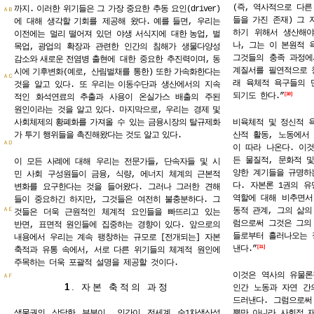
(즉, 역사적으로 다른
까지.
이러한
위기들은
그
가장
중요한
추동
요인(driver)
ＡＢ
들을 가진 존재) 그 
에 대해 생각할
기회를 제공해 왔다.
예를
들면, 우리는
하기 위해서 생산해야
이전에는 멀리
떨어져 있던 야생
서식지에 대한
농업,
벌
나, 그는 이 본원적 
목업,
광업의 확장과 관련한 인간의 침해가 생물다양성
그것들의 충족 과정에
감소와
새로운
전염병
출현에 대한 중요한 추진력이며,
동
계질서를 필연적으로 
시에
기후변화(예로, 산림벌채를
통한)
또한
가속화한다는
ＡＣ
래 육체적 욕구들의 
것을 알고 있다. 또 우리는
이동수단과 생산에서의 지속
되기도 한다.”
30
적인 화석연료의 추출과 사용이 온실가스 배출의 주된
원인이라는 것을
알고
있다.
마지막으로,
우리는 경제
및
사회체제의
황폐화를
가져올 수 있는
금융시장의
탈규제화
비육체적 및 정신적 
가
투기
행위들을
촉진해왔다는
것도
알고
있다.
산적 활동, 노동에서
ＡＤ
이 따라 나온다. 이
든 물질적, 문화적 
이 모든 사례에 대해 우리는 전문가들, 단속자들 및 시
양한 계기들을 규명하
민 사회 구성원들이 금융, 식량, 에너지 체계의 근본적
다. 자본론 1권의 
변화를 요구한다는 것을 들어왔다. 그러나 그러한 견해
역할에 대해 비추면서
들이 중요하긴 하지만, 그것들은 여전히 불충분하다. 그
동적 관계, 그의 삶의
ＡＥ
것들은 더욱 근원적인 체계적 요인들을 빠뜨리고 있는
럼으로써 그것은 그의
반면, 표면적 원인들에 집중하는 경향이 있다. 앞으로의
들로부터 흘러나오는 
내용에서 우리는 계속 팽창하는 규모로 [전개되는] 자본
낸다.”
31
축적과 유통 속에서, 서로 다른 위기들의 체계적 원인에
주목하는 더욱 포괄적 설명을 제공할 것이다.
이것은 역사의 유물론
ＡＦ
1
.
자본 축적의 과정
인간 노동과 자연 간
드러낸다. 그럼으로써
생물권의 상당한 부분이, 인간이 전세계 순1차생산성
뿐만 아니라 사회적 재