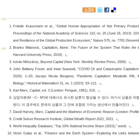
ＣＧ
Fridolin Krausmann et al., “Global Human Appropriation of Net Primary Product
Proceedings of the National Academy of Sciences
110, no. 25 (June 18, 2013): 103
and Resilience of the Global Production Ecosystem,”
Nature
575, no. 7781 (Novemb
Branko Milanovic, Capitalism, Alone:
The Future of the System That Rules the 
ＣＨ
Harvard University Press, 2019).
István Mészáros,
Beyond Capital
(New York: Monthly Review Press, 2000).
John Bellamy Foster and Intan Suwandi, “COVID-19 and Catastrophe Capitalism
2020): 1–20; Jacopo Nicola Bergamo, “Pandemic Capitalism: Metabolic Rift, W
Biology,”
Historical Materialism
31, no. 1 (2023): 93–121.
Karl Marx,
Capital
, vol. 3 (London: Penguin, 1981), 516.
상업자본(M – C– M′)에 대해서도 유사한 담론이 형성될 수 있다. 여기서 상품은 
된다. 이 경우에도 문제의 상품과 그 안에 포함된 가치는 생산에서 만들어진다.
David Harvey,
Marx, Capital and the Madness of Economic Reason
(London: Profil
Credit Suisse Research Institute,
Global Wealth Report 2021
, 2021.
World Inequality Database, “Top 10% National Income Share (2023),” world.
Victor Galaz et al., “Finance and the Earth System—Exploring the Links betwee