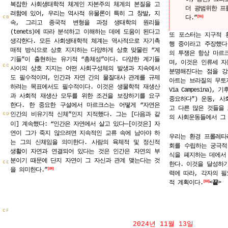
복잡한 사회생태학적 체계인 자본주의 체계의 본질을 고
더
광범위한
프
려함에 있어, 우리는 역사적 유물론이 특히 그 창발, 지
다.”
51
ＣＢ
속, 그리고 종국적 변형을 과정 생태학의 원리들
(tenets)에 따라 분석하고 이해하는 데에 도움이 된다고
또 포스터는 지구적 
생각한다. 모든 사회생태학적 체계는 역사적으로 자기촉
행 중이라고 주장했다
매적 방식으로 상호 지지하는 다양하게 상호 맞물린 “계
의 투쟁은 항상 마르
기들”이 출현하는 유기적 “총체성”이다. 다양한 계기들
며, 이것은 인류세 자
ＣＣ
사이의 상호 지지는 어떤 사회구성체의 발생과 지속에서
분명해진다는 점을 강
도 필수적이며, 인간과 자연 간의 물질대사 관계를 규제
아트는 브라질의 무토지
하려는 목표에서도 필수적이다. 이것은 생물학적 재생산
Via Campesina),
과 사회적 재생산 모두를 위한 조건을 보장하기를 요구
중요하다”) 운동, 사
한다. 한 중요한 구설에서 마르크스는 어떻게 “자연은
고 다른 많은 것들을
인간의 비유기적 신체”인지 지적했다. 그는 [다음과 같
ＣＤ
의 사회운동들에서 그
─
이] 계속했다: “인간은 자연에서 살고 있다
[이것은] 자
연이 그가 죽지 않으려면 지속적인 교류 속에 남아야 하
우리는 환경 프롤레타
는 그의 신체임을 의미한다. 사람의 육체적 및 정신적
회를 수립하는 궁극적
생활이 자연과 연결되어 있다는 것은 인간은 자연의 부
식을 폐지하는 데에서
분이기 때문에 단지 자연이 그 자신과 관계 맺는다는 것
ＣＥ
한다. 이것을 달성하기
을 의미한다.”
28
력에 따라, 각자의 필
적 계획이다.
<
끝
>
53
ＣＦ
2024년 11월 13일