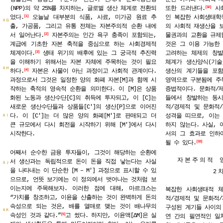
(NPP)의 약 25%를 차지하는, 글로벌 생산 체계로 전환되
또한 드러낸다.
사회
32
었다.
오늘날 대부분의 식품, 사료, 미가공 원료 추
인 복잡한 사회생태학
1
ＡＧ
출, 가공품, 그리고 유통 전체는 자본주의적 순환 내에
의 사회적 재생산을 
서 일어난다.
자본주의는 인간 욕구 충족이 포함되는,
물권과의 교환을 규제
2
계급에 기초한 자본 축적을 중심으로 하는 사회경제적
것은 그 이용 가능한
체계이다.
생태 위기의 배후에 있는 그 궁극적 추진력
고려하는 체제의 창발
3
을 이해하기 위해서는 자본 자체에 주목하는 것이 필요
체계가 생산양식(기술
ＡＨ
하다.
자본은 사물이 아닌 과정이고 사회적 관계이다.
생산의 계기들을 포함
4
과정으로서 그것은 일정한 양의 화폐 자본[M]과 함께 시
영역으로 구분됨에 주목
작하는 축적의 영속적 순환을 의미한다. 이 [M]은 상품
증법적이다. 문화적/
화된 노동과 생산수단[C]의 취득에 투자되고, 이 [C]는
들에서 창발하는 동시
새로운 생산수단들과 상품들[C′]의 생산[P]으로 이어진
적/경제적 및 문화적
다. 이 [C′]는 더 많은 양의 화폐[M′]로 판매되고 더
성격을 띠므로, 이는
ＡＩ
큰 규모에서 다시 회전을 시작하기 위해 [M′]에서 다시
하지 않는다. 사실, 
시작한다.
서의 그 효과로 인하
될 수 있다.
33
어째서 순수한 금융 투자들이, 그것이 해당하는 순환에
자본주의적 
서 생산과는 독립적으로 돈이 돈을 직접 낳는다는 사실
ＡＪ
을 나타내는 이 단순한 [M – M′] 과정으로 표시할 수 있
2
으므로, 언뜻 보기에는 이 정의에서 벗어나는 것처럼 보
이는지에 주목해보자. 이러한 점에 대해, 마르크스는
복잡한 사회생태적 
“가치를 창조하고, 이윤을 산출하는 것이 완벽하게 돈의
적/경제적 및 문화적
속성으로 되는 것은, 배를 열매로 맺는 것이 배나무의
구성된 계기들 사이의
ＡＫ
속성인 것과 같다.”
고 썼다. 하지만, 이윤액[ΔM]은 실
5
연 간의 필연적인 일