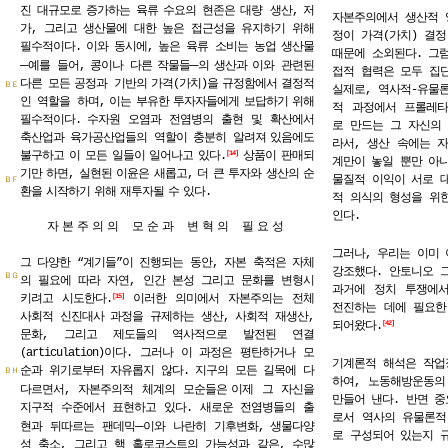
진
대규모로
증가하는
육류
수요의
현존은
대량 생산,
저
자본주의에서 생산적 
가, 그리고 생산물에 대한 높은 접근성을 유지하기 위해
정이 가격(가치) 결정(v
필수적이다.
이와 동시에,
높은 육류 소비는 농업
생산물
때문에 소외된다. 그
─
─
예를 들어,
콩이나 다른
작물들
의
생산과
이와 관련된
접적 협력은 모두 집
다른 모든
공정과 기반의
가격(가치)을
규정함에서
결정적
ＢＥ
실제로, 역사적-유물
인 역할을 하며,
이는
부유한
투자자들에게
보답하기
위해
적 과정에서 프롤레타
필수적이다.
수자원 오염과 전염병의 출현 및 확산에서
로 만드는 그 자신의
축산업과 육가공산업들의 역할이 충분히 알려져
있음에도
라서, 생산 속에는 
불구하고
이
모든
일들이
일어나고
있다.
상품이
판매되
14
계만이 놓일 뿐만 아니
기만
하면,
실현된
이윤은
새롭고,
더
큰
투자와
생산의
순
물질적 이익이 서로 
ＢＦ
환을
시작하기
위해
재투자될
수
있다.
적 의식의 형성을 위
인다.
자본주의의 모순과 변혁의 필요성
그러나, 우리는 이미 
그 다양한 “계기들”이 진행되는 동안, 자본 축적은 자체
강조했다. 안토니오 
ＢＧ
의 필요에 따라 자연, 인간 본성 그리고 문화를 변형시
과거에 정치 투쟁에
키려고 시도한다.
이러한 의미에서 자본주의는 전체
15
전진하는 데에 필요한
사회적 신진대사 과정을 규제하는 생산, 사회적 재생산,
되어왔다.
42
문화, 그리고 제도들의 역사적으로 발전된 연결
(articulation)이다. 그러나 이 과정은 평탄하거나 모
기계론적 해석은 작업
순과 위기로부터 자유롭지 않다. 지구의 모든 길목에 다
ＢＨ
하여, 노동해방운동의
다르면서, 자본주의적 체계의 모순들은
이제 그 자신을
만들어 낸다. 반면 중
지구적 수준에서 표현하고 있다. 새로운 전염병들의 출
로서 역사의 유물론적
─
현과 뒤따르는 팬데믹
이와 나란히 기후변화,
생물다양
로 구성되어 있는지 
성 축소, 그리고 핵 홀로코스트의 가능성과 같은, 수많