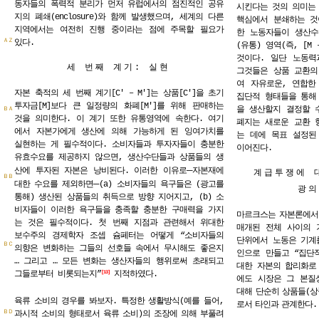
동자들의 폭력적 분리가 먼저 유럽에서의 점진적인 공유
시킨다는 것의 의미는 [
지의 폐쇄(enclosure)와 함께 발생했으며, 세계의 다른
핵심에서 분쇄하는 것
지역에서는 여전히 진행 중이라는 점에 주목할 필요가
한 노동자들이 생산수
ＡＺ
있다.
(유통) 영역(즉, [M 
것이다. 일단 노동력
세 번째 계기: 실현
그것들은 상품 교환의
여 자유로운, 연합한
자본 축적의 세 번째 계기[C′ – M′]는 상품[C′]을 초기
집단적 형태들을 통해
투자금[M]보다 큰 일정량의 화폐[M′]를 위해 판매하는
을 생산할지 결정할 
ＢＡ
것을 의미한다. 이 계기 또한 유통영역에 속한다. 여기
폐지는 새로운 교환 
에서 자본가에게 생산에 의해 가능하게 된 잉여가치를
는 데에 목표 설정된
실현하는 게 필수적이다. 소비자들과 투자자들이 충분한
이어진다.
유효수요를 제공하지 않으면, 생산수단들과 상품들의 생
─
산에 투자된 자본은 낭비된다. 이러한 이유로
자본재에
계급투쟁에 
ＢＢ
─
대한 수요를 제외하면
(a) 소비자들의 욕구들은 (광고를
광의
통해) 생산된 상품들의 취득으로 방향 지어지고, (b) 소
비자들이 이러한 욕구들을 충족할 충분한 구매력을 가지
마르크스는
자본론에서
는 것은 필수적이다. 첫 번째 지점과 관련해서 위대한
매개된 전체 사이의 
보수주의 경제학자 조셉 슘페터는 어떻게 “소비자들의
단위에서 노동은 기계
ＢＣ
의향은 변화하는 그들의 선호들 속에서 무시해도 좋은지
인으로 만들고 “집단
… 그리고 … 모든 변화는 생산자들의 행위로써 초래되고
대한 자본의 합리화로
그들로부터 비롯되는지”
지적하였다.
13
에도 시장은 그 본질
대해
단순히
상품들(
육류
소비의
경우를
봐보자.
특정한
생활방식(예를
들어,
로서
타인과
관계한다.
ＢＤ
과시적
소비의
형태로서
육류
소비)의
조장에
의해
부풀려