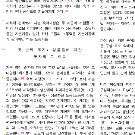
제의 생산활동을 통해 만들어져야만 한다. 이는 우리를
한 계기들을 가지는 
가치가 생산에부터 기원하는 것으로 하여 자본 축적 과
⋯
진다. 이미 [M – C
정의 본래 공식으로 되돌아가게 한다.
6
과정은 일차적 매개에
으로 부차적인 2차적
ＡＬ
사회적 관계로서 자본 축적과정은 두 계급의 사람들 사
날 존재하는 지배적 
이의 대결을 야기한다: 화폐 자본과 생산수단의 소유자
중요하다.
들인 자본가들; 살기 위해 그들의 노동력을 자본가들에
게 팔아야만 하는 노동자들.
과정 중의 자본 축적
든 구성 요소 속에서 
첫 번째 계기: 상품들에 대한
ＡＭ
기술과 생산은 이윤 
투자와 그 취득
집중은 영양 관련 질병
기(건강 보험에의 접
자본 축적 순환의 다양한 “계기들”을 서술하는 것은 그
문제, 도시/농촌 격
다양한 위기들에 대한 그것의 관계성을 파악하기 위해
인간의 필요 간의 분
⋯
⋯
ＡＮ
중요하다.
축적 과정[M – C
P
C′ – M′]으로서 자본
7
의 정의를 묘사함으로써 우리는 이 과정의 첫 번째 “계
다른 복잡계와 마찬
기”로부터 시작한다: 생산에의 화폐자본의 투자[M – C].
구심적(centrifug
이것은 일정량의 화폐(M)가 상품화된 노동[노동력 상품]
러나, 자본주의는 다
과 생산수단을 취득하는 것으로 전개된다. 이 계기는 유
다. 첫째로, 우리는 [M
통영역에 속한다. 오늘날, 2020년에 418조 달러를 넘는
자본이 본질적으로 팽
ＡＯ
것으로 추산되는, 부의 대부분은 제한된 수의 초자산가
서비스(C’)의 생산(
개인들의 손에 고도로 집중되어 있다.
를 들어, 세계불
8
구들의 만족은 오직 
평등지수에 따르면, 세계 인구의 하위 50%가 전 세계 부
[M′ = M + ΔM])
의 약 1.8%를 소유하는 반면, 그 상위 10%는 약 76%를
함으로써 교환 가치는
소유한다.
부의 고도의 집중을 고려했을 때, 투자 결정
9
유로, “세계 시장을