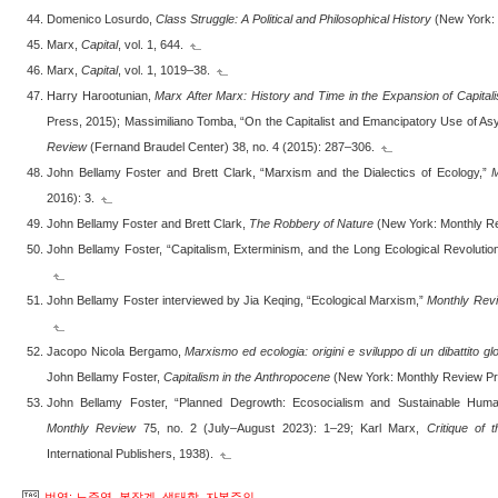
Domenico Losurdo,
Class Struggle: A Political and Philosophical History
(New York: 
Marx,
Capital
, vol. 1, 644.
Marx,
Capital
, vol. 1, 1019–38.
Harry Harootunian,
Marx After Marx: History and Time in the Expansion of Capital
Press, 2015); Massimiliano Tomba, “On the Capitalist and Emancipatory Use of As
Review
(Fernand Braudel Center) 38, no. 4 (2015): 287–306.
John Bellamy Foster and Brett Clark, “Marxism and the Dialectics of Ecology,”
2016): 3.
John Bellamy Foster and Brett Clark,
The Robbery of Nature
(New York: Monthly Re
John Bellamy Foster, “Capitalism, Exterminism, and the Long Ecological Revoluti
John Bellamy Foster interviewed by Jia Keqing, “Ecological Marxism,”
Monthly Rev
Jacopo Nicola Bergamo,
Marxismo ed ecologia: origini e sviluppo di un dibattito gl
John Bellamy Foster,
Capitalism in the Anthropocene
(New York: Monthly Review Pr
John Bellamy Foster, “Planned Degrowth: Ecosocialism and Sustainable Huma
Monthly Review
75, no. 2 (July–August 2023): 1–29; Karl Marx,
Critique of
International Publishers, 1938).
번역: 노준엽
,
복잡계
,
생태학
,
자본주의