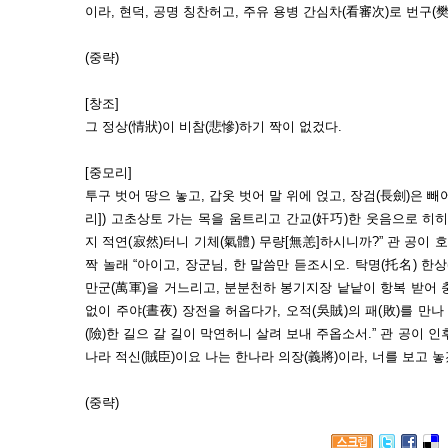
이라, 현덕, 공명 칭찬허고, 주유 용병 간심차(看審次)로 번구(
(중략)
[창조]
그 정상(情狀)이 비참(悲慘)하기 짝이 없겄다.
[중모리]
투구 벗어 땅으 놓고, 갑옷 벗어 말 위에 얹고, 장검(長劍)은 
리]) 고초상토 가는 목을 움트리고 간교(奸巧)한 웃음으로 히히
지 적연(寂然)터니 기체(氣體) 무량[無恙]하시니까?” 관 공이 호
짝 놀래 “아이고, 장군님, 한 말씀만 듣조시오. 탁명(托名) 한
만군(萬軍)을 거느리고, 분분천하 봉기지장 낱낱이 항복 받어 충
없이 주야(晝夜) 장전을 허옵다가, 오적(吳賊)의 패(敗)를 만
(險)한 길으 갈 길이 막연허니 살려 보내 주옵소서.” 관 공이 인
나라 적신(賊臣)이요 나는 한나라 의장(義將)이라, 너를 보고 놓겠느냐
(중략)