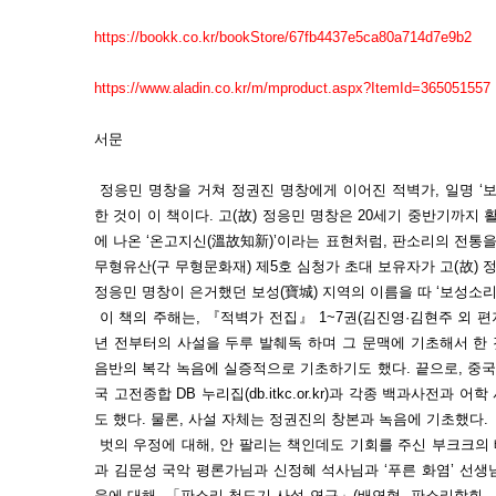
https://bookk.co.kr/bookStore/67fb4437e5ca80a714d7e9b2
https://www.aladin.co.kr/m/mproduct.aspx?ItemId=365051557
서문
정응민 명창을 거쳐 정권진 명창에게 이어진 적벽가, 일명 ‘보
한 것이 이 책이다. 고(故) 정응민 명창은 20세기 중반기까지
에 나온 ‘온고지신(溫故知新)’이라는 표현처럼, 판소리의 전통을
무형유산(구 무형문화재) 제5호 심청가 초대 보유자가 고(故) 
정응민 명창이 은거했던 보성(寶城) 지역의 이름을 따 ‘보성소리
이 책의 주해는, 『적벽가 전집』 1~7권(김진영·김현주 외 편저, 
년 전부터의 사설을 두루 발췌독 하며 그 문맥에 기초해서 한 것
음반의 복각 녹음에 실증적으로 기초하기도 했다. 끝으로, 중국철학
국 고전종합 DB 누리집(db.itkc.or.kr)과 각종 백과사전과
도 했다. 물론, 사설 자체는 정권진의 창본과 녹음에 기초했다.
벗의 우정에 대해, 안 팔리는 책인데도 기회를 주신 부크크의
과 김문성 국악 평론가님과 신정혜 석사님과 ‘푸른 화염’ 선
움에 대해, 「판소리 청도기 사설 연구」(배연형, 판소리학회, 『