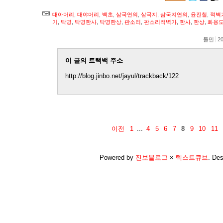
대아머리
,
대야머리
,
백초
,
삼국연의
,
삼국지
,
삼국지연의
,
윤진철
,
적벽
기
,
탁명
,
탁명한사
,
탁명한상
,
판소리
,
판소리적벽가
,
한사
,
한상
,
화용
돌민
20
이 글의 트랙백 주소
http://blog.jinbo.net/jayul/trackback/122
이전
1
...
4
5
6
7
8
9
10
11
Powered by
진보블로그
×
텍스트큐브
.
Des