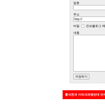
암호
주소
비밀
진보블로그 메
내용
홍석천과 이라크파병반대 단