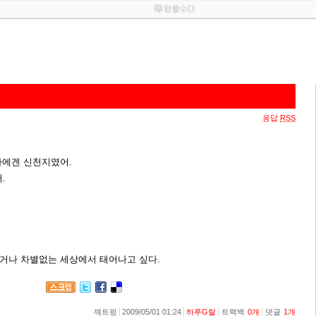
응답
RSS
 나에겐 신천지였어.
.
나거나 차별없는 세상에서 태어나고 싶다.
깨트펑
2009/05/01 01:24
하루G랄
트랙백
0
개
댓글
1
개