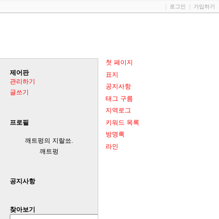
로그인
가입하기
첫 페이지
제어판
표지
관리하기
공지사항
글쓰기
태그 구름
지역로그
키워드 목록
프로필
방명록
깨트펑의 지랄쑈.
라인
깨트펑
공지사항
찾아보기