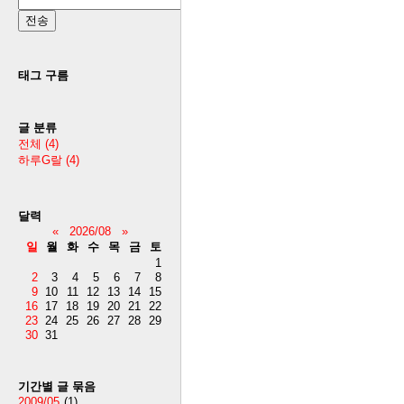
태그 구름
글 분류
전체
(4)
하루G랄
(4)
달력
«
2026/08
»
일
월
화
수
목
금
토
1
2
3
4
5
6
7
8
9
10
11
12
13
14
15
16
17
18
19
20
21
22
23
24
25
26
27
28
29
30
31
기간별 글 묶음
2009/05
(1)