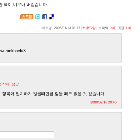
한 벽이 너무나 버겁습니다.
깨트펑
2005/01/13 01:17
하루G랄
트랙백
0
개
댓글
1
개
how/trackback/3
정/삭제
응답
 행복이 일치하지 않을때만큼 힘들 때도 없을 것 같습니다.
2008/02/16 20:46