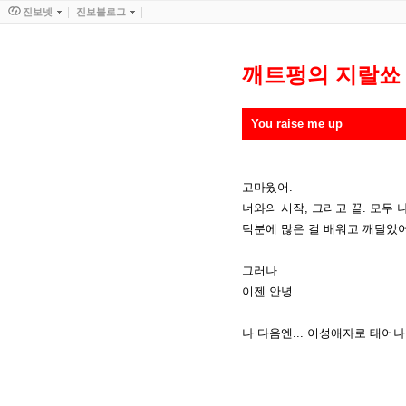
진보넷
진보블로그
깨트펑의 지랄쑈
You raise me up
고마웠어.
너와의 시작, 그리고 끝. 모두
덕분에 많은 걸 배워고 깨달았어
그러나
이젠 안녕.
나 다음엔... 이성애자로 태어