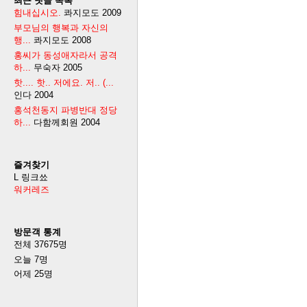
최근 댓글 목록
힘내십시오.
콰지모도
2009
부모님의 행복과 자신의
행...
콰지모도
2008
홍씨가 동성애자라서 공격
하...
무숙자
2005
핫.... 핫.. 저에요. 저.. (...
인다
2004
홍석천동지 파병반대 정당
하...
다함께회원
2004
즐겨찾기
L 링크쑈
워커레즈
방문객 통계
전체
37675
명
오늘
7
명
어제
25
명