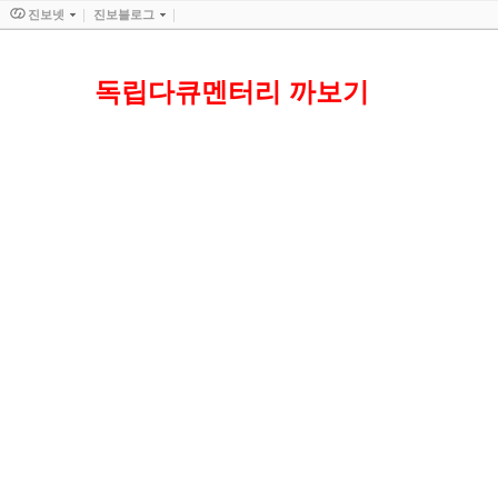
진보넷
진보블로그
독립다큐멘터리 까보기