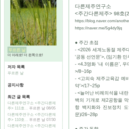
다른제주연구소
<주간다른제주> 98호(202
https://blog.naver.com/anoth
https://naver.me/5g4dy9jq
● 주간 초점
- <2026 세계노동절 제주
푸르른 날
더 아래로! 더 왼쪽으로!
‘공동 선언문’>, (임기환 
- <4.3영화 ‘내 이름은’
저자 목록
>/8~16p
푸르른 날
- <고의숙 제주교육감 예비후
공지사항
약’>/17~25p
- <늘어난 비례의석을 내
최근 글 목록
백의 기개로 제2공항을 막아
다른제주연구소 <주간다른제
항 백지화와 진보정치 도
주> 111호...
푸르른 날
08/05
문)/26~28p
다른제주연구소 <주간다른제
주> 110호...
푸르른 날
07/30
다른제주연구소 <주간다른제
● 주간 동향