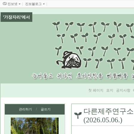
진보넷
진보블로그
'가장자리'에서
첫 페이지
표지
공지사항
/
관리하기
글쓰기
다른제주연구소 
(2026.05.06.)