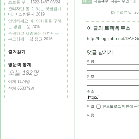
태그
다른제주
,
다른제주연구소
,
초보를 부...
1522-1487
03/24
관리자만 볼 수 있는 댓글입니
푸르른 날
20
다.
비밀방문자
2019
안녕하세요. 위 영화들을 구하
는 방법...
쑨
2019
이 글의 트랙백 주소
존경하고 사랑하는 대한민국
http://blog.jinbo.net/DAHG
부모형제...
김 정권
2016
즐겨찾기
댓글 남기기
이름
방문객 통계
오늘
182
명
암호
어제
1174
명
전체
653379
명
주소
비밀
진보블로그 메인에 공
내용