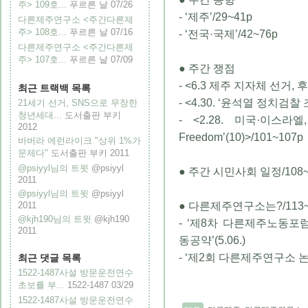
주> 109호...
푸르른 날
07/26
- ‘제주’/29~41p
다른제주연구소 <주간다른제
주> 108호...
푸르른 날
07/16
- ‘전국·국제’/42~76p
다른제주연구소 <주간다른제
주> 107호...
푸르른 날
07/09
● 주간 쟁점
- <6.3 제주 지자체 선거, 후
최근 트랙백 목록
- <4.30. ‘윤석열 정치검
21세기 선거, SNS으로 무장한
청년세대...
도서출판 부키
- <2.28. 미국·이스라
2012
Freedom’(10)>/101~107p
바버라 에런라이크 "상위 1%가
문제다"
도서출판 부키
2011
@psiyyl님의 트윗
@psiyyl
● 주간 시민사회 일정/108~
2011
@psiyyl님의 트윗
@psiyyl
2011
● 다른제주연구소는?/113~
@kjh190님의 트윗
@kjh190
- ‘제8차 다른제주노동포
2011
동공약’(5.06.)
- ‘제2회 다른제주연구소 논
최근 댓글 목록
1522-1487사설 방문운전연수
초보를 부...
1522-1487
03/29
1522-1487사설 방문운전연수