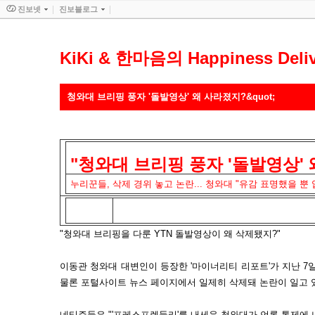
진보넷
진보블로그
KiKi & 한마음의 Happiness Deliv
청와대 브리핑 풍자 '돌발영상' 왜 사라졌지?&quot;
"청와대 브리핑 풍자 '돌발영상' 
누리꾼들, 삭제 경위 놓고 논란... 청와대 "유감 표명했을 뿐 
"청와대 브리핑을 다룬 YTN 돌발영상이 왜 삭제됐지?"
이동관 청와대 대변인이 등장한
'마이너리티 리포트'가 지난 7
물론 포털사이트 뉴스 페이지에서 일제히 삭제돼 논란이 일고 
네티즌들은 "'프레스프렌들리'를 내세운 청와대가 언론 통제에 