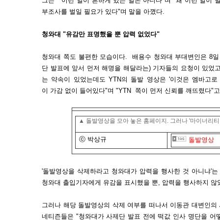
그는 "이런 일이 흔하게 있는 일은 아니다"며 "왜 이런 일이 
부조사를 벌일 필요가 있다"며 말을 아꼈다.
청와대 "유감만 표명했을 뿐 압력 없었다"
청와대 쪽도 불편한 모습이다. 배용수 청와대 부대변인은 8일
단 발표에 앞서 먼저 해명을 해달라는) 기자들의 요청이 있었
는 약속이 있었는데도 YTN의 돌발 영상은 '이것은 엠바고로
이 가감 없이 들어있다"며 "YTN 쪽이 먼저 신뢰를 깨뜨렸다"
▲
돌발영상을 모아 놓은
홈페이지. 그러나 '마이너리티 
ⓒ 박상규
돌발영상
'돌발영상을 삭제하라고 청와대가 압력을 행사한 것 아니냐'는
청와대 출입기자에게 유감을 표시했을 뿐, 압력을 행사하지 않았
그러나 해당 돌발영상의 삭제 여부를 떠나서 이동관 대변인의 
네티즌들은 "청와대가 사제단 발표 전에 떡값 인사 명단을 어떻