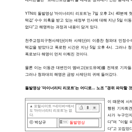
YTN의 돌발영상 '마이너리티 리포트'는 7일 오후 2시 40분께
떡값' 수수 의혹을 받고 있는 새정부 인사에 대해 지난 5일 이
없다"고 해명하는 과정과 내용이 담겨 있다.
천주교정의구현사제단(이하 사제단)이 이종찬 청와대 민정수
떡값을 받았다고 폭로한 시간은 지난 5일 오후 4시. 그러나 청
폭로보다 해명이 먼저 이뤄진 것이다.
물론 이는 이동관 대변인이 엠바고(보도유예)를 전제로 기자들
그러나 청와대의 해명은 금방 사제단의 귀에 들어갔다.
돌발영상 '마이너리티 리포트'는 어디로... 노조 "경위 파악할 것
이 때문에 사
▲
포털사이트 <네이버>에서
행된 기자회견
도 '마이너리티 리포트'는 없
다.
사가 누구인지
다"며 "이럴
ⓒ 박상규
돌발영상
다"고 꼬집었다