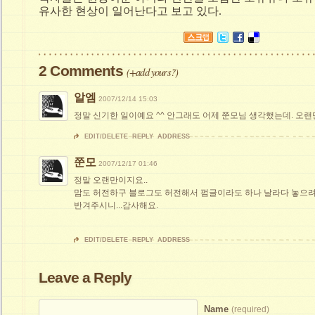
유사한 현상이 일어난다고 보고 있다.
2 Comments
(
+add yours?
)
알엠
2007/12/14 15:03
정말 신기한 일이예요 ^^ 안그래도 어제 쭌모님 생각했는데. 오
EDIT/DELETE
REPLY
ADDRESS
쭌모
2007/12/17 01:46
정말 오랜만이지요..
맘도 허전하구 블로그도 허전해서 펌글이라도 하나 날라다 놓으
반겨주시니...감사해요.
EDIT/DELETE
REPLY
ADDRESS
Leave a Reply
Name
(required)