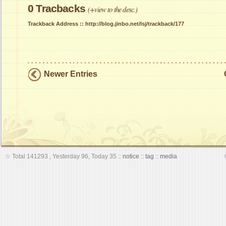
0
Tracbacks
(+view to the desc.)
Trackback Address ::
http://blog.jinbo.net/lsj/trackback/177
Newer Entries
☆
Total 141293
,
Yesterday 96
,
Today 35
::
notice
::
tag
::
media