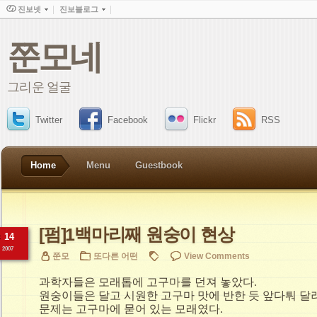
진보넷
진보블로그
쭌모네
그리운 얼굴
Twitter
Facebook
Flickr
RSS
Home
Menu
Guestbook
[펌]1백마리째 원숭이 현상
c
14
2007
쭌모
또다른 어떤
View Comments
과학자들은 모래톱에 고구마를 던져 놓았다.
원숭이들은 달고 시원한 고구마 맛에 반한 듯 앞다퉈 달려
문제는 고구마에 묻어 있는 모래였다.