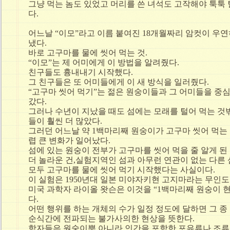
그냥 먹는 놈도 있었고 머리를 쓴 녀석도 고작해야 툭툭
다.
어느날 “이모”라고 이름 붙여진 18개월짜리 암컷이 우연
냈다.
바로 고구마를 물에 씻어 먹는 것.
“이모”는 제 어미에게 이 방법을 알려줬다.
친구들도 흉내내기 시작했다.
그 친구들은 또 어미들에게 이 새 방식을 일러줬다.
“고구마 씻어 먹기”는 젊은 원숭이들과 그 어미들을 중
갔다.
그러나 수년이 지났을 때도 섬에는 모래를 털어 먹는 것
들이 훨씬 더 많았다.
그러던 어느날 약 1백마리째 원숭이가 고구마 씻어 먹는
렵 큰 변화가 일어났다.
섬에 있는 원숭이 전부가 고구마를 씻어 먹을 줄 알게 된
더 놀라운 건,실험지역인 섬과 아무런 연관이 없는 다른
모두 고구마를 물에 씻어 먹기 시작했다는 사실이다.
이 실험은 1950년대 일본 미야자키현 고지마라는 무인
미국 과학자 라이올 왓슨은 이것을 “1백마리째 원숭이 
다.
어떤 행위를 하는 개체의 수가 일정 정도에 달하면 그 종
순식간에 전파되는 불가사의한 현상을 뜻한다.
학자들은 원숭이뿐 아니라 인간을 포함한 포유류나 조류