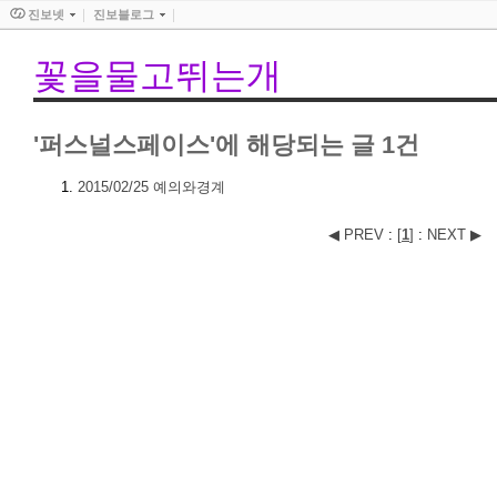
진보넷
진보블로그
꽃을물고뛰는개
'퍼스널스페이스'에 해당되는 글 1건
2015/02/25
예의와경계
◀ PREV
:
[
1
]
:
NEXT ▶