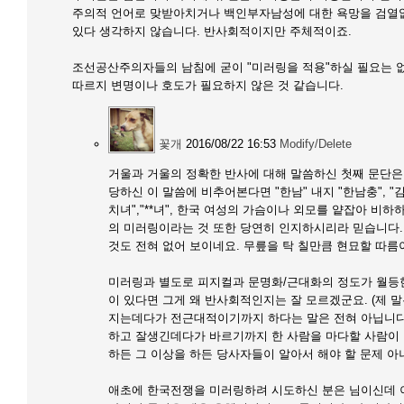
주의적 언어로 맞받아치거나 백인부자남성에 대한 욕망을 검열없이
있다 생각하지 않습니다. 반사회적이지만 주체적이죠.
조선공산주의자들의 남침에 굳이 "미러링을 적용"하실 필요는 
따르지 변명이나 호도가 필요하지 않은 것 같습니다.
꽃개
2016/08/22 16:53
Modify/Delete
거울과 거울의 정확한 반사에 대해 말씀하신 첫째 문단은
당하신 이 말씀에 비추어본다면 "한남" 내지 "한남충", "김치
치녀","**녀", 한국 여성의 가슴이나 외모를 얕잡아 비하하
의 미러링이라는 것 또한 당연히 인지하시리라 믿습니다. 
것도 전혀 없어 보이네요. 무릎을 탁 칠만큼 현묘할 따름
미러링과 별도로 피지컬과 문명화/근대화의 정도가 월등
이 있다면 그게 왜 반사회적인지는 잘 모르겠군요. (제 말
지는데다가 전근대적이기까지 하다는 말은 전혀 아닙니다.
하고 잘생긴데다가 바르기까지 한 사람을 마다할 사람이
하든 그 이상을 하든 당사자들이 알아서 해야 할 문제 아
애초에 한국전쟁을 미러링하려 시도하신 분은 님이신데 이