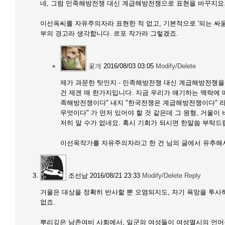
네, 그럼 민족해방전쟁 대신 계급해방전쟁으로 표현을 바꾸지요
이선옥씨를 자유주의자라 표현한 적 없고, 기본적으로 '되는 싸
부의 경고라 생각합니다. 르포 작가라 그렇겠죠.
꽃개
2016/08/03 03:05
Modify/Delete
제가 과문한 탓인지 - 민족해방전쟁 대신 계급해방전쟁을
건 제겐 매 한가지입니다. 지금 우리가 얘기하는 맥락에
족해방전쟁이다" 내지 "한국전쟁은 계급해방전쟁이다" 라
무엇이다" 가 먼저 있어야 할 것 같은데 그 원형, 거울
저히 알 수가 없네요. 혹시 기회가 되시면 한말씀 부탁드
이선옥작가를 자유주의자라고 한 건 님의 글에서 유추해서 
조선남
2016/08/21 23:33
Modify/Delete
Reply
거울은 대상을 정확히 반사할 뿐 오염되지도, 자기 욕망을 투사
없죠.
뿌리깊은 남존여비 사회에서, 일군의 여성들이 여성멸시의 언어