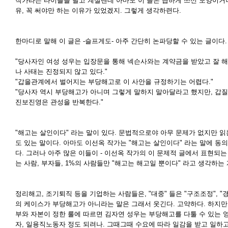
작가라는 타이틀을 달고 계실텐데 아마도 이 글은 급하게 쓰신 모양이거나
유, 꼭 써야만 하는 이유가 있었겠지. 그렇게 생각하련다.
한마디로 말해 이 글은 -슬프게도- 아주 간단히 논파당할 수 있는 글이다.
"당사자인 여성 성우는 입장문을 통해 넥슨사와는 계약금을 받았고 잘
나 사태는 진정되지 않고 있다."
"갑을관계에서 벌어지는 부당해고로 이 사안을 규정하기는 어렵다."
"당사자 역시 부당해고가 아니며 그렇게 말하지 말아달라고 했지만, 갑
진보진영은 관성을 반복한다."
"해고는 살인이다" 라는 말이 있다. 문법적으로야 아무 문제가 없지만 읽
도 있는 말이다. 아마도 이선옥 작가는 "해고는 살인이다" 라는 말에 동의
다. 그러나 아주 많은 이들이 - 이선옥 작가의 이 문제적 글에서 표현되는 
는 사람, 부자들, 1%의 사람들만 "해고는 해고일 뿐이다" 라고 생각하는
정리해고, 조기퇴직 등을 기업하는 사람들은, "대중" 들은 "구조조정", 
의 케이스가 부당해고가 아니라는 말은 그래서 웃긴다. 고약하다. 하지만 
부와 자본이 정한 룰에 따르면 김자연 성우는 부당해고를 다툴 수 있는 
자, 일용직노동자 정도 되려나. 그때그때 수요에 따라 일감을 받고 일하