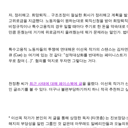
자, 정리해고. 희망퇴직... 구조조정이 절실한 회사가 정리해고 계획을
고위로금을 지급했다. 노동자들이 원하는대로 퇴직신청을 받아 희망퇴직
비정규직이나 특수고용직의 경우 일할 때마다 주기로 한 돈을 약속대로 다
만큼 돈줬는데 거기에 위로금까지 올려줬는데 뭐가 문제라는 말인가. 법대
특수고용직 노동자들의 투쟁에 연대해온 이선옥 작가의 스탠스는 김자연
큐 (Cue) 는 여기에 있는 것 같다: "성적대상화를 반대하는 페미니스
우로 참여 (...)". 혐의를 억지로 두자면 그렇다는 거다.
천정환 씨가
최근 사태에 대해 페이스북에 글
을 올렸다. 이선옥 작가가 
인 글쓰기를 볼 수 있다. 더구나 불편부당하기까지 하니 적극 추천하고 싶
* 이선옥 작가가 본인의 저 글을 통해 상정한 독자 (타겟층) 는 진보정당
해지의 부당성을 알린 그룹인 것 같은데 아무래도 일베리안들과 오늘의유