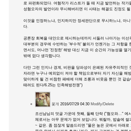
로 파편화되었다. 여혐작가 리스트가 돌 때 지금 발언하는 작가
성혐오자의 발언이라 무시해버리면 이 사태는 해결도 진정도 될 수
이것을 인정하느냐, 인지하지만 정세판단으로 무시하느냐, 아니
다.
공론장 회복을 대안으로 제시하는데까지 서둘러 나아가는 이선옥
대부분의 경우에 수반하는 '부수적' 불의가 언젠가는 그 저항을
면서도, 머나먼 '진정한' 해방 대신 지금 이 순간의 가능성을 
밖에 없다 생각합니다.
다만 그런 인지나 경계, 비판을 당파성이 은폐된 자유주의적인 
자라면 누구나 예외없이 져야 할 책임으로부터 자기 자신을 해
맞이하게 될 건 비참한 패배에 더해 조롱과 비웃음 뿐인 것 같습
때려도 된다/6.25는 민족해방전쟁")
꽃개
2016/07/29 04:30
Modify/Delete
조선남님의 덧글 가운데 첫째, 둘째 단락 ("혐오와…" 에
체로서는 아무 문제가 없어 보입니다. 뭐랄까, 밥솥에 쌀
~ 같은. 좀 점잖게 말씀드리면 "물은 높은 곳에서 아래로