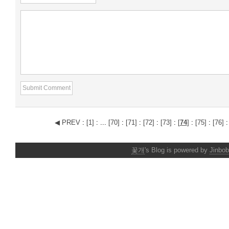
◀ PREV
:
[
1
]
:
...
[
70
]
:
[
71
]
:
[
72
]
:
[
73
]
:
[
74
]
:
[
75
]
:
[
76
]
꽃개
's Blog is powered by
Jinbob