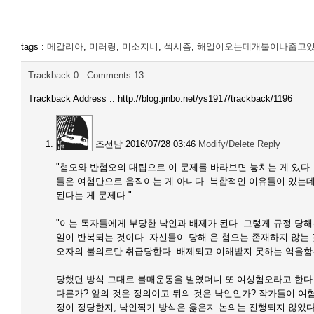
tags :
메갈리아
,
미러링
,
미소지니
,
섹시즘
,
해일이오는데개불이나줍고
Trackback
0
:
Comments
13
Trackback Address ::
http://blog.jinbo.net/ys1917/trackback/1196
조선남
2016/07/28 03:46
Modify/Delete
Reply
"혐오와 반혐오의 대립으로 이 문제를 바라보면 놓치는 게 있다.
들은 여혐만으로 움직이는 게 아니다. 복합적인 이유들이 있는
된다는 게 문제다."
"이는 독자들에게 부당한 낙인과 배제가 된다. 그렇게 규정 당해
일이 반복되는 것이다. 자신들이 당해 온 혐오는 존재하지 않는
오자의 불의로만 취급당한다. 배제되고 이해받지 못하는 억울함
당했던 방식 그대로 불매운동을 벌였더니 또 여성혐오라고 한다
다른가? 앞의 것은 정의이고 뒤의 것은 낙인인가? 작가들이 여
정이 정당한지, 낙인찍기 방식은 옳은지 논의는 진행되지 않았다