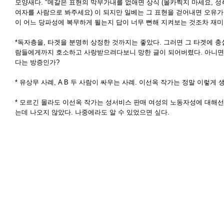
모양새다. "메갈은 표현의 막무가내를 없애면 상식 (몰카찍지 마세요, 
여자를 사람으로 봐주세요) 이 되지만 일베는 그 표현을 걷어내면 오유가 
이 어느 당파성에 복무하게 될는지 답이 너무 뻔해 지켜보는 것조차 재미
*독자층을, 타겟을 분명히 상정한 것까지는 좋았다. 그러면 그 타겟에 충
람들에게까지 호소하고 사랑받으려다보니 망한 글이 되어버렸다. 아니면.
다는 방증인가?
* 유상무 사례, A B 두 사람이 싸우는 사례. 이선옥 작가는 정말 이렇게
* 모르긴 몰라도 이선옥 작가는 성서비스 판매 여성의 노동자성에 대해선
는데 나오지 않았다. 나중에라도 알 수 있었으면 싶다.