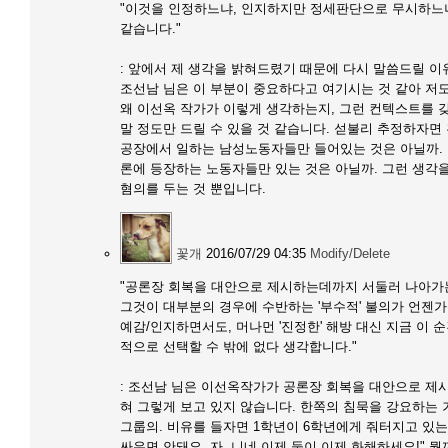
"이것을 인정하느냐, 인지하지만 정세판단으로 무시하느냐
같습니다."
: 앞에서 제 생각을 밝혀드렸기 때문에 다시 말씀드릴 이
조선남 님은 이 부분이 중요하다고 여기시는 것 같아 저
왜 이선옥 작가가 이렇게 생각하는지, 그런 컨텍스트를 
말 정도만 드릴 수 있을 것 같습니다. 섣불리 추정하자
공장에서 일하는 남성노동자들만 들어있는 것은 아닐까. 
론에 등장하는 노동자들만 있는 것은 아닐까. 그런 생각
혐의를 두는 것 뿐입니다.
꽃개
2016/07/29 04:35
Modify/Delete
"공론장 회복을 대안으로 제시하는데까지 서둘러 나아가
그것이 대부분의 경우에 수반하는 '부수적' 불의가 언젠
예감/인지하면서도, 머나먼 '진정한' 해방 대신 지금 이
적으로 선택할 수 밖에 없다 생각합니다."
: 조선남 님은 이선옥작가가 공론장 회복을 대안으로 제시
혀 그렇게 보고 있지 않습니다. 한쪽의 침묵을 강요하는 
그룹의. 비유를 들자면 1학년이 6학년에게 줘터지고 있
싸우면 안돼요, 자, 니네 이제 둘이 이제 화해하세요!"