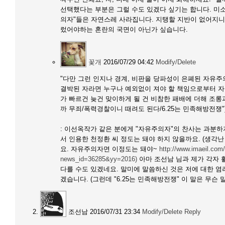
선택했다는 부분은 그럴 수도 있겠다 싶기는 합니다. 미
의자"들은 자연스레 사라집니다. 지탱할 지반이 없어지니
렀어야하는 혼란의 국면이 아닌가 싶습니다.
꽃개
2016/07/29 04:42
Modify/Delete
"다만 그런 인지나 경계, 비판을 당파성이 은폐된 자유
결박된 자라면 누구나 예외없이 져야 할 책임으로부터 
가 빠르건 늦건 맞이하게 될 건 비참한 패배에 더해 조롱과
까 무죄/폭력경찰이니 때려도 된다/6.25는 민족해방전쟁")
: 이선옥작가 같은 분에게 "자유주의자"의 찬사는 과분하
서 인용한 천정환 씨 정도는 돼야 하지 않을까요. (생각
요. 자유주의자면 이정도는 돼야~
http://www.imaeil.co
news_id=36285&yy=2016)
아마 조선남 님과 제가 각자 
다를 수도 있겠네요. 말미에 말씀하신 것은 저에 대한 염
겠습니다. (그런데 "6.25는 민족해방전쟁" 이 말은 무슨
조선남
2016/07/31 23:34
Modify/Delete
Reply