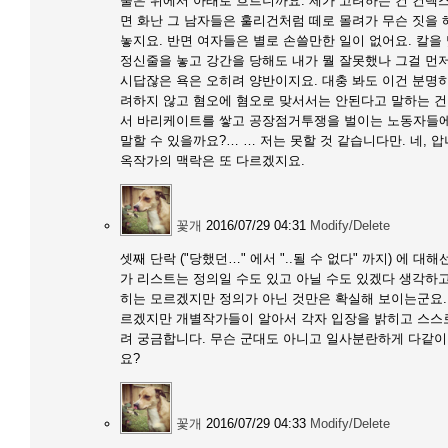
물은 위에서 아래로 흐르니까요. 제가 고려하는 건 컨텍스트
면 화난 그 남자들은 훌리건처럼 떼로 몰려가 무슨 짓을
놓지요. 반면 여자들은 별로 손쓸만한 일이 없어요. 칼을
정신줄을 놓고 강간을 당해도 내가 뭘 잘못했나 그걸 먼저
시답잖은 욕은 오히려 양반이지요. 대충 봐도 이건 분명
려하지 않고 혐오에 혐오로 맞서서는 안된다고 말하는 건
서 바리케이트를 쌓고 공장점거투쟁을 벌이는 노동자들에게
말할 수 있을까요?… … 저는 못할 것 같습니다만. 네, 
옥작가의 맥락은 또 다르겠지요.
꽃개
2016/07/29 04:31
Modify/Delete
셋째 단락 ("당했던…" 에서 "..될 수 없다" 까지) 에 대해선
가 리스트는 정의일 수도 있고 아닐 수도 있겠다 생각하
히는 모르겠지만 정의가 아닌 것만은 확실해 보이는군요.
르겠지만 개별작가들이 알아서 각자 입장을 밝히고 스스로
려 궁금합니다. 무슨 군대도 아니고 일사분란하게 다같이 
요?
꽃개
2016/07/29 04:33
Modify/Delete