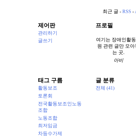
최근 글 -
RSS
-
제어판
프로필
관리하기
여기는 장애인활
글쓰기
원 관련 글만 모아
는 곳.
아비
태그 구름
글 분류
활동보조
전체
(41)
토론회
전국활동보조인노동
조합
노동조합
최저임금
차등수가제