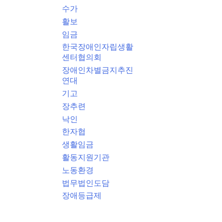
수가
활보
임금
한국장애인자립생활
센터협의회
장애인차별금지추진
연대
기고
장추련
낙인
한자협
생활임금
활동지원기관
노동환경
법무법인도담
장애등급제