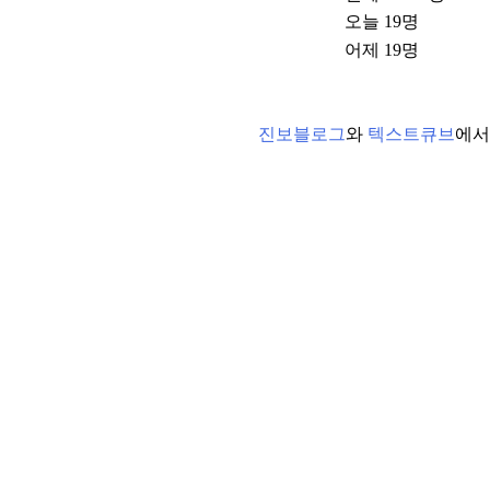
오늘
19
명
어제
19
명
진보블로그
와
텍스트큐브
에서