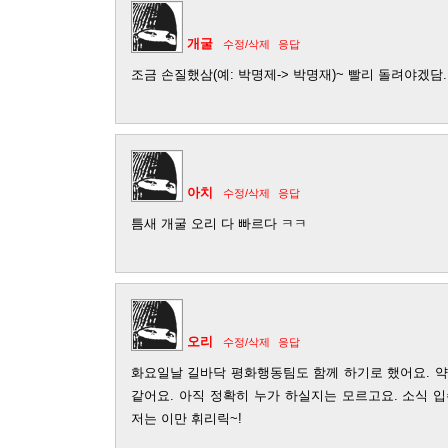
개굴
수정/삭제
응답
조금 손질했삼(예: 박명제-> 박명재)~ 빨리 돌려야겠담.
아치
수정/삭제
응답
틈새 개굴 오리 다 빠르다 ㅋㅋ
오리
수정/삭제
응답
화요일날 길바닥 평화행동팀도 함께 하기로 했어요. 약골
같어요. 아직 정확히 누가 하실지는 모르고요. 소식 
저는 이만 휘리릭~!