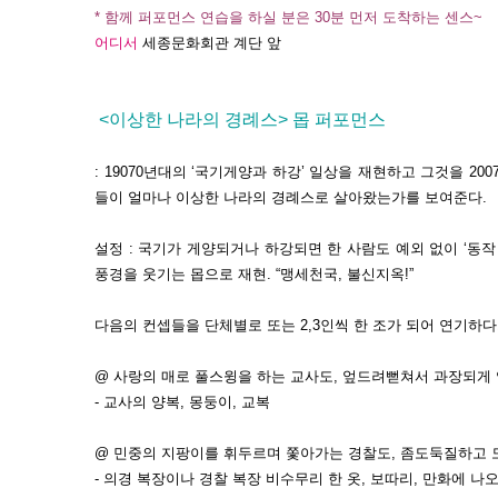
* 함께 퍼포먼스 연습을 하실 분은 30분 먼저 도착하는 센스~
어디서
세종문화회관 계단 앞
<이상한 나라의 경례스> 몹 퍼포먼스
: 19070년대의 ‘국기게양과 하강’ 일상을 재현하고 그것을 2
들이 얼마나 이상한 나라의 경례스로 살아왔는가를 보여준다.
설정 : 국기가 게양되거나 하강되면 한 사람도 예외 없이 ‘동작
풍경을 웃기는 몹으로 재현. “맹세천국, 불신지옥!”
다음의 컨셉들을 단체별로 또는 2,3인씩 한 조가 되어 연기하
@ 사랑의 매로 풀스윙을 하는 교사도, 엎드려뻗쳐서 과장되게
- 교사의 양복, 몽둥이, 교복
@ 민중의 지팡이를 휘두르며 쫓아가는 경찰도, 좀도둑질하고
- 의경 복장이나 경찰 복장 비수무리 한 옷, 보따리, 만화에 나