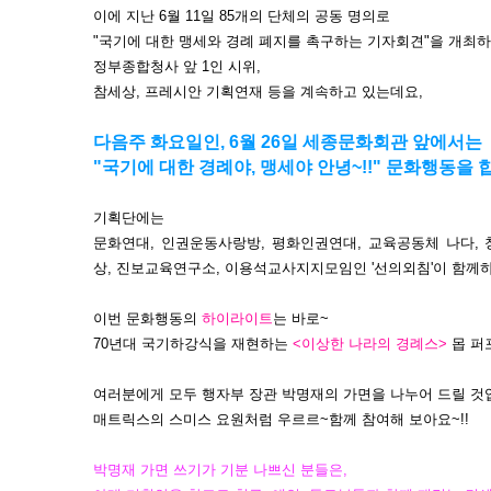
이에 지난 6월 11일 85개의 단체의 공동 명의로
"국기에 대한 맹세와 경례 폐지를 촉구하는 기자회견"을 개최
정부종합청사 앞 1인 시위,
참세상, 프레시안 기획연재 등을 계속하고 있는데요,
다음주 화요일인, 6월 26일 세종문화회관 앞에서는
"국기에 대한 경례야, 맹세야 안녕~!!" 문화행동을 
기획단에는
문화연대, 인권운동사랑방, 평화인권연대, 교육공동체 나다,
상, 진보교육연구소, 이용석교사지지모임인 '선의외침'이 함께
이번 문화행동의
하이라이트
는 바로~
70년대 국기하강식을 재현하는
<이상한 나라의 경례스>
몹 퍼
여러분에게 모두 행자부 장관 박명재의 가면을 나누어 드릴 것
매트릭스의 스미스 요원처럼 우르르~함께 참여해 보아요~!!
박명재 가면 쓰기가 기분 나쁘신 분들은,