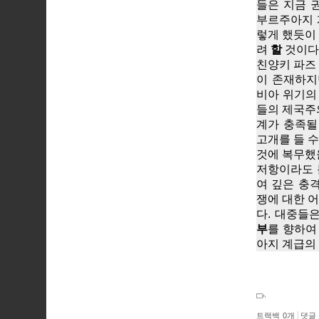
들은 지금 
부르주아지 
렇게 했듯이
려
할
것이다
친양키 파즈
이 존재하지만
비아 위기의 
들의 제국주
계가 충족될
고개를 들 
것에 복무했
저항이라도 
여 깊은 충
쟁에 대한 
다. 대중들
부
를 향하여
아지 계급의
트랙백
0
개
댓글