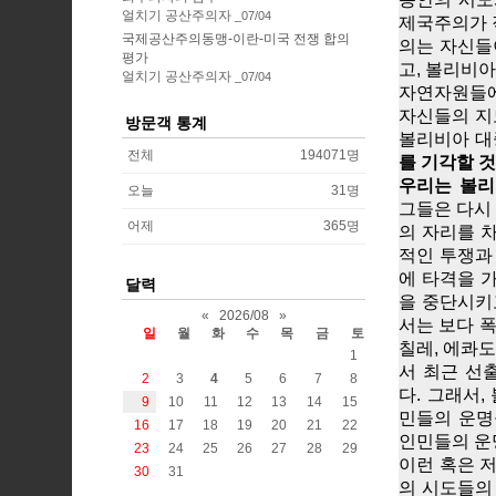
얼치기 공산주의자
07/04
제국주의가 
국제공산주의동맹-이란-미국 전쟁 합의
의는 자신들
평가
고, 볼리비
얼치기 공산주의자
07/04
자연자원들에
자신들의 지
방문객 통계
볼리비아 대
전체
194071
명
를 기각할 
우리는 볼리
오늘
31
명
그들은 다시
어제
365
명
의 자리를 
적인 투쟁과
에 타격을 
달력
을 중단시키
«
2026/08
»
서는 보다 폭
일
월
화
수
목
금
토
칠레, 에콰도
1
서 최근 선
2
3
4
5
6
7
8
다. 그래서
9
10
11
12
13
14
15
민들의 운명
16
17
18
19
20
21
22
인민들의 운
23
24
25
26
27
28
29
이런 혹은 
30
31
의 시도들의