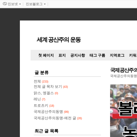
진보넷
진보블로그
세계 공산주의 운동
첫 페이지
표지
공지사항
태그 구름
지역로그
키워
국제공산주의
글 분류
국제공산주의동맹
전체
(153)
전체 글 목차 보기
(43)
맑스, 엥겔스
(0)
레닌
(7)
트로츠키
(18)
국제공산주의동맹
(99)
국제공산주의동맹-예전 글
(26)
최근 글 목록