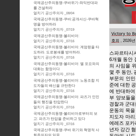
국제공산주의동맹-쿠바위기-좌익반대파
를 건설하라
얼치기 공산주의자
08/04
국제공산주의동맹-쿠바:공개서신-쿠바혁
명을 방어하라
얼치기 공산주의자
07/19
Victory to B
국제공산주의동맹-볼리비아:
호외
,
2026년
얼치기 공산주의자
07/16
국제공산주의동맹-볼리비아: 계엄령을 타
도하라. 도로봉쇄를 방어하라.
스파르타시
얼치기 공산주의자
07/16
6개월 동안
국제공산주의동맹-볼리비아: 엘 포요와의
의 사임을 
대화는 함정이다
몇 주 동안,
얼치기 공산주의자
07/16
부문의 인민
국제공산주의동맹-볼리비아: 노동조합 지
준에 대한 
도자들의 배신을 규탄한다
에 반대하여
얼치기 공산주의자
07/16
국제공산주의동맹-볼리비아: 파즈가 인민
부 양보들을
들의 행진을 탄압한다
경찰과 군대
얼치기 공산주의자
07/16
운동의 목을
국제공산주의동맹-볼리비아로부터의 보
지도자 마리
고: 파즈가 탄압을 준비하고 있다
에레즈 포카
얼치기 공산주의자
07/16
년자 강간 
국제공산주의동맹-쿠바 위기와 혁명적 사
회주의자의 임무
동안의 시도