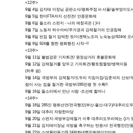
<12주>
9월 4일 김지태 이장님 공판소식/평화주점 in 서울/솔부엉이
9월 5일 한미FTA저지 선전전/ 안중문화제
9월 6일 들소리 스펀지 - 나의 애창곡은 ( )다
9월 7일 노동자 허수아비/주거권과 강제철거의 인권침해
9월 8일 빈집 철거 임박한 듯/이젠텍노조의 노숙농성/924에 
9월 9일 924를 향한 평화행진 시작~!!
<13주>
9월 11일 불법검문 기자회견/ 원정삼거리 촛불문화제
9월 12일 강제철거를 앞두고 기자회견/황토찜찔방/병력이동
(하루 쉼)
9월 14일 국방부의 강제철거/도두리 지킴이집/김춘석의 산보/우
람이 사는 집을 철거한 국방부/285만평 첫 수확!!
9월 16일 들소리에서 만난 사람 -조선례 할머니
<14주>
9월 18일 285인 평화선언/전국행진(부산-울산-대구)/대추리
9월 19일 대추리 자랑한마당
9월 20일 스펀지-국방부강제철거 이후 대추리도두리에는 ()가
9월 21일 김지태이장님 석방을 촉구하는 탄원서/ 전국행진(안동
9월 22일 소여물만들기/9.24평화대행진릴레이인터뷰