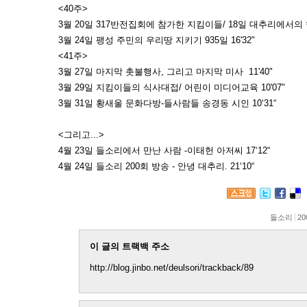
<40주>
3월 20일 317반전집회에 참가한 지킴이들/ 18일 대추리에서의 행사
3월 24일 팽성 주민의 우리땅 지키기 935일 16'32"
<41주>
3월 27일 마지막 촛불행사, 그리고 마지막 미사 11'40"
3월 29일 지킴이들의 식사대접/ 어린이 미디어교육 10'07"
3월 31일 황새울 문화다방-들사람들 송경동 시인 10‘31“
<그리고...>
4월 23일 들소리에서 만난 사람 -이태헌 아저씨 17‘12“
4월 24일 들소리 200회 방송 - 안녕 대추리. 21‘10“
들소리
20
이 글의 트랙백 주소
http://blog.jinbo.net/deulsori/trackback/89