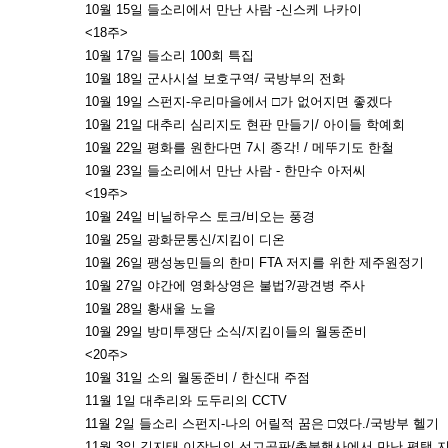
10월 15일 들소리에서 만난 사람 -신스케 나카이
<18주>
10월 17일 들소리 100회 특집
10월 18일 군사시설 보호구역/ 국방부의 전화
10월 19일 스펀지-우리마을에서 □가 없어지면 좋겠다
10월 21일 대추리 심리지도 현판 만들기/ 아이들 학예회
10월 22일 평화를 원한다면 7시 종각! / 메뚜기도 한철
10월 23일 들소리에서 만난 사람 - 한만수 아저씨
<19주>
10월 24일 비닐하우스 토크/비오는 풍경
10월 25일 광화문통신/지킴이 디온
10월 26일 팽성농민들의 한미 FTA 저지를 위한 제주원정기
10월 27일 야간에 영화상영은 불법?/광견병 주사
10월 28일 황새울 노을
10월 29일 방미투쟁단 소식/지킴이들의 월동준비
<20주>
10월 31일 소의 월동준비 / 한신대 주점
11월 1일 대추리와 도두리의 CCTV
11월 2일 들소리 스펀지-나의 어릴적 꿈은 □였다./국방부 헬기
11월 3일 김지태 이장님의 선고공판/촛불행사에서 만난 평택 