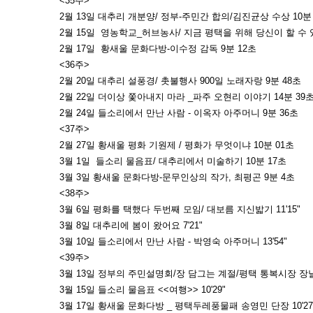
<35주>
2월 13일 대추리 개분양/ 정부-주민간 합의/김진균상 수상 10분
2월 15일 영농학교_허브농사/ 지금 평택을 위해 당신이 할 수 있는
2월 17일 황새울 문화다방-이수정 감독 9분 12초
<36주>
2월 20일 대추리 설풍경/ 촛불행사 900일 노래자랑 9분 48초
2월 22일 더이상 쫓아내지 마라 _파주 오현리 이야기 14분 39
2월 24일 들소리에서 만난 사람 - 이옥자 아주머니 9분 36초
<37주>
2월 27일 황새울 평화 기원제 / 평화가 무엇이냐 10분 01초
3월 1일 들소리 물음표/ 대추리에서 미술하기 10분 17초
3월 3일 황새울 문화다방-문무인상의 작가, 최평곤 9분 4초
<38주>
3월 6일 평화를 택했다 두번째 모임/ 대보름 지신밟기 11'15"
3월 8일 대추리에 봄이 왔어요 7'21"
3월 10일 들소리에서 만난 사람 - 박영숙 아주머니 13'54"
<39주>
3월 13일 정부의 주민설명회/장 담그는 계절/평택 통복시장 장날의
3월 15일 들소리 물음표 <<여행>> 10'29"
3월 17일 황새울 문화다방 _ 평택두레풍물패 송영민 단장 10'27