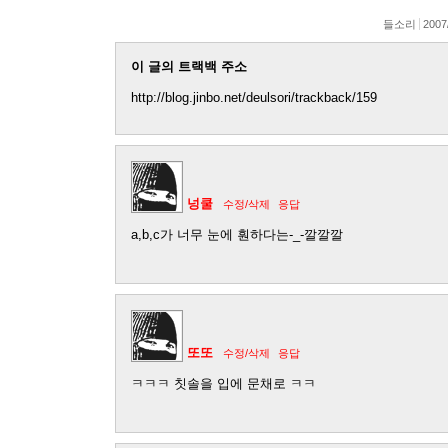
들소리
2007
이 글의 트랙백 주소
http://blog.jinbo.net/deulsori/trackback/159
넝쿨
수정/삭제
응답
a,b,c가 너무 눈에 훤하다는-_-깔깔깔
또또
수정/삭제
응답
ㅋㅋㅋ 칫솔을 입에 문채로 ㅋㅋ