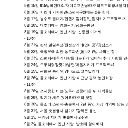
8월 15일 815범국민대회/재미교포손님/대추리도두리황새울지
8월 16일 지킴이 기자회견/스펀지-9월에는 ()를 한다
8월 17일 농수로 물대기/인권지킴이집/빈집지키기프로젝트#3
8월 18일 대추리에서 영화찍기/광화문통신
8월 19일 들소리에서 만난 사람 -신종원 아저씨
<10주>
8월 21일 평택 일일주점/원정삼거리(인미공)/찻집소개
8월 22일 국방부에 의한 농로파손(돋보기)/밥 사먹는 집
8월 23일 스펀지-대추리사람들에는 ()가 있다/대추리 사람들 
8월 24일 도두리닭장짓기/냉면/마을지키기 프로젝트#4
8월 25일 광화문 통신/전경바느질/고추말리기
8월 26일 들소리에서 만난 사람-이근낭 평택 농민회장
<11주>
8월 28일 쓰지못한 비료/도두리검문/비온 뒤 새벽들녘
8월 29일 악기가 새로 왔어요/대추리 찻집
8월 30일 들소리 스펀지-촛불행사 2년 동안 가장 기억에 남는 것
8월 31일 서울 촛불행사 참가기/광화문 통신
9월 1일 우리땅 지키기 촛불행사 2주년
9월 2일 들소리에서 만난 사람 -방효태 할아버지