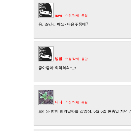
navi
수정/삭제
응답
응, 조만간 해요- 다음주중에?
넝쿨
수정/삭제
응답
좋아좋아 회의회의+_+
니나
수정/삭제
응답
모리와 함께 회의날짜를 잡았삼. 6월 6일 현충일 저녁 7시