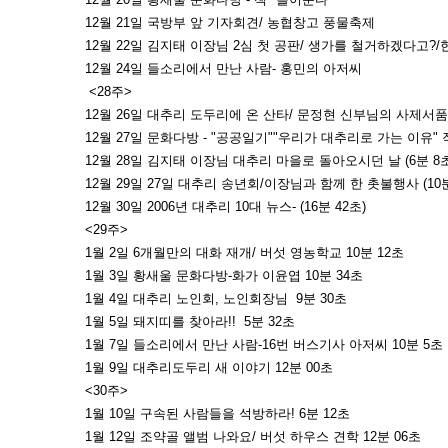
12월 21일 국방부 앞 기자회견/ 농협창고 풍물축제
12월 22일 김지태 이장님 2심 첫 공판/ 생가를 철거하겠다고?
12월 24일 들소리에서 만난 사람- 홍민의 아저씨
<28주>
12월 26일 대추리 도두리에 온 산타/ 문정현 신부님의 사제서품 4
12월 27일 문화다방 - "공공일기""우리가 대추리로 가는 이유" 작
12월 28일 김지태 이장님 대추리 마을로 돌아오시던 날 (6분 8초
12월 29일 27일 대추리 송년회/이장님과 함께 한 촛불행사 (10분
12월 30일 2006년 대추리 10대 뉴스- (16분 42초)
<29주>
1월 2일 6개월만의 대화 재개/ 버섯 영농학교 10분 12초
1월 3일 황새울 문화다방-화가 이윤엽 10분 34초
1월 4일 대추리 노인회, 노인회장님 9분 30초
1월 5일 돼지띠를 찾아라!! 5분 32초
1월 7일 들소리에서 만난 사람-16번 버스기사 아저씨 10분 5초
1월 9일 대추리도두리 새 이야기 12분 00초
<30주>
1월 10일 구속된 사람들을 석방하라! 6분 12초
1월 12일 조약골 앨범 나와요/ 버섯 하우스 견학 12분 06초