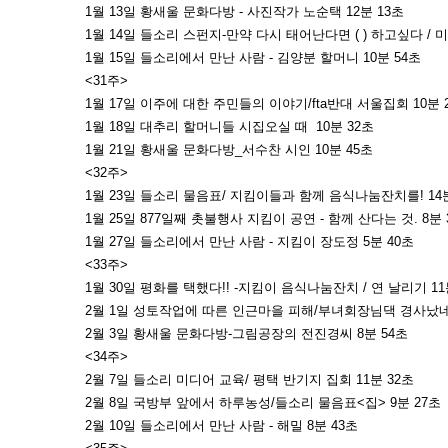
1월 13일 황새울 문화다방 - 사진작가 노순택 12분 13초
1월 14일 들소리 스펀지-만약 다시 태어난다면 ( ) 하고싶다 / 
1월 15일 들소리에서 만난 사람 - 김양분 할머니 10분 54초
<31주>
1월 17일 이주에 대한 주민들의 이야기/fta반대 서울집회 10분 
1월 18일 대추리 할머니들 시집오실 때 10분 32초
1월 21일 황새울 문화다방_서수찬 시인 10분 45초
<32주>
1월 23일 들소리 물음표/ 지킴이들과 함께 음식나눔잔치를! 14분
1월 25일 877일째 촛불행사 지킴이 공연 - 함께 산다는 것. 8분 
1월 27일 들소리에서 만난 사람 - 지킴이 장도정 5분 40초
<33주>
1월 30일 평화를 택했다!! -지킴이 음식나눔잔치 / 연 날리기 11
2월 1일 성토작업에 따른 인근마을 피해/부녀회장님댁 경사났네
2월 3일 황새울 문화다방-그림공장의 전진경씨 8분 54초
<34주>
2월 7일 들소리 미디어 교육/ 평택 반기지 집회 11분 32초
2월 8일 국방부 앞에서 하루농성/들소리 물음표<집> 9분 27초
2월 10일 들소리에서 만난 사람 - 해밀 8분 43초