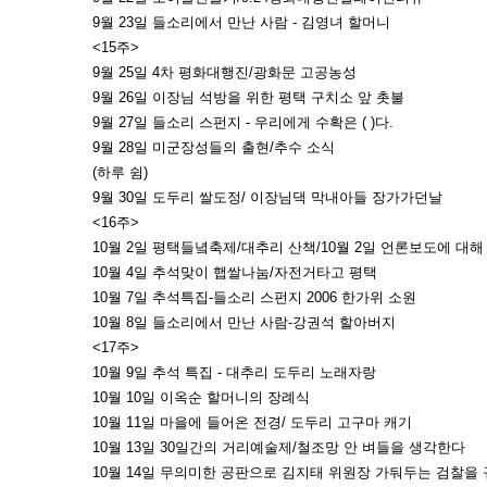
9월 23일 들소리에서 만난 사람 - 김영녀 할머니
<15주>
9월 25일 4차 평화대행진/광화문 고공농성
9월 26일 이장님 석방을 위한 평택 구치소 앞 촛불
9월 27일 들소리 스펀지 - 우리에게 수확은 ( )다.
9월 28일 미군장성들의 출현/추수 소식
(하루 쉼)
9월 30일 도두리 쌀도정/ 이장님댁 막내아들 장가가던날
<16주>
10월 2일 평택들녘축제/대추리 산책/10월 2일 언론보도에 대해
10월 4일 추석맞이 햅쌀나눔/자전거타고 평택
10월 7일 추석특집-들소리 스펀지 2006 한가위 소원
10월 8일 들소리에서 만난 사람-강권석 할아버지
<17주>
10월 9일 추석 특집 - 대추리 도두리 노래자랑
10월 10일 이옥순 할머니의 장례식
10월 11일 마을에 들어온 전경/ 도두리 고구마 캐기
10월 13일 30일간의 거리예술제/철조망 안 벼들을 생각한다
10월 14일 무의미한 공판으로 김지태 위원장 가둬두는 검찰을