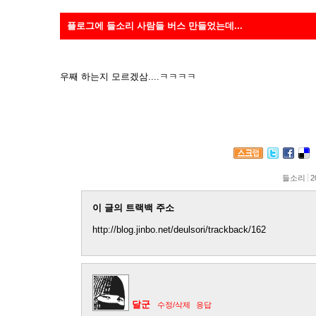
플로그에 들소리 사람들 버스 만들었는데...
우째 하는지 모르겠삼....ㅋㅋㅋㅋ
들소리
2
이 글의 트랙백 주소
http://blog.jinbo.net/deulsori/trackback/162
달군
수정/삭제
응답