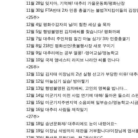
11월 28일 잊지마, 기억해! 대추리 가을운동회/평화난장
11월 30일 FTA반대 2차 민중 총궐기는 불법?/지킴이들의 김
<25주>
12월 4일 평화수감자의 날/이 험한 세상 술 묵자
12월 5일 행방불명된 김치배씨를 찾습니다/ 평화까페
12월 7일 대추리 주민처럼 질긴 마늘 심기/ 3차 민중총궐기
12월 8일 218인 평화선언/촛불행사장 새로 꾸미기
12월 9일 대추리에는 공부 열풍! -영어교실/영농학교
12월 10일 국제 앰네스티 라지브 나라얀 씨를 만나다
<26주>
12월 11일 김지태 이장님의 2년 실형 선고가 부당한 이유/ 
12월 12일 마늘심기 실습/ 방아찧기
12월 13일 행방불명된 김치배씨, 고인의 명복을 빕니다...
12월 14일 미군기지 이전 사업 연기에 대해/ 돌아온 들소리 스
12월 15일 미군기지주변지역 소음피해 일부승소/영농학교-시
12월 16일 대추리 사람들 제작일기
<27주>
12월 18일 송년문화제/ 대추리에도 눈이 내렸어요~
12월 19일 이장님 석방까지 재판을 거부합니다/이장님께 엽서
12월 20일 황새울 문화다방 - 책 "들이운다"