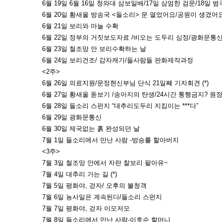
6월 19일 6월 16일 청와대 삼보일배/17일 삼엄한 검문/18일 
6월 20일 황새울 방송국 <들소리> 문 열었어요/공원이 생겼어
6월 21일 보리와 마늘 수확
6월 22일 정부의 거짓보도자료 /비오는 도두리 심정/광화문통신 (
6월 23일 철조망 안 보리수확하는 날
6월 24일 보리건조/ 감자캐기/들사람들 판화제작과정
<2주>
6월 26일 의료지원/문정현신부님 단식 21일째 기자회견 (*)
6월 27일 황새울 돋보기 /송아지의 탄생/24시간 통행금지? 원
6월 28일 들소리 스펀지 “대추리도두리 지킴이는 ***다”
6월 29일 광화문통신
6월 30일 제국없는 흙 완성되던 날
7월 1일 들소리에서 만난 사람 -방승률 할아버지
<3주>
7월 3일 철조망 안에서 자란 찰보리 팔아유~
7월 4일 대추리 가는 길 (*)
7월 5일 평화야, 걷자/ 오후의 불청객
7월 6일 농사일은 계속된다/들소리 스펀지
7월 7일 평화야, 걷자 이모저모
7월 8일 들소리에서 만난 사람-이호순 할머니