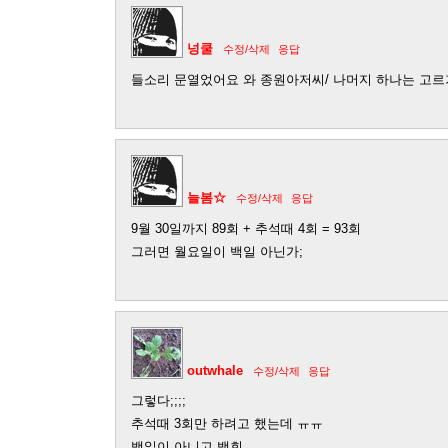
넝쿨
수정/삭제
응답
들소리 문열었어요 와 종원아저씨/ 나머지 하나는 고르
늘봄☆
수정/삭제
응답
9월 30일까지 89회 + 추석때 4회 = 93회
그러면 월요일이 백일 아닌가;
outwhale
수정/삭제
응답
그렇다;;;;
추석때 3회만 하려고 했는데 ㅠㅠ
백일이 아니고 백회...