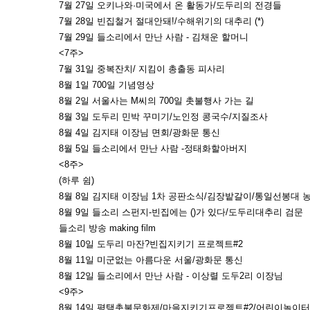
7월 27일 오키나와·미국에서 온 활동가/도두리의 전경들
7월 28일 빈집철거 절대안돼!/수해위기의 대추리 (*)
7월 29일 들소리에서 만난 사람 - 김채운 할머니
<7주>
7월 31일 중복잔치/ 지킴이 총출동 피사리
8월 1일 700일 기념영상
8월 2일 서울사는 M씨의 700일 촛불행사 가는 길
8월 3일 도두리 민박 꾸미기/노인정 콩국수/지질조사
8월 4일 김지태 이장님 면회/광화문 통신
8월 5일 들소리에서 만난 사람 -정태화할아버지
<8주>
(하루 쉼)
8월 8일 김지태 이장님 1차 공판소식/김장밭갈이/통일선봉대 
8월 9일 들소리 스펀지-빈집에는 ()가 있다/도두리대추리 검문
들소리 방송 making film
8월 10일 도두리 마잔?빈집지키기 프로젝트#2
8월 11일 미군없는 아름다운 서울/광화문 통신
8월 12일 들소리에서 만난 사람 - 이상렬 도두2리 이장님
<9주>
8월 14일 평택촛불문화제/마을지키기프로젝트#2/어린이놀이터