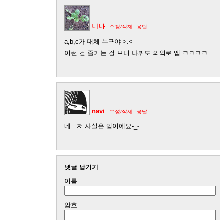
니나
수정/삭제
응답
a,b,c가 대체 누구야 >.<
이런 걸 즐기는 걸 보니 나뷔도 의외로 엠 ㅋㅋㅋㅋ
navi
수정/삭제
응답
네.. 저 사실은 엠이에요-_-
댓글 남기기
이름
암호