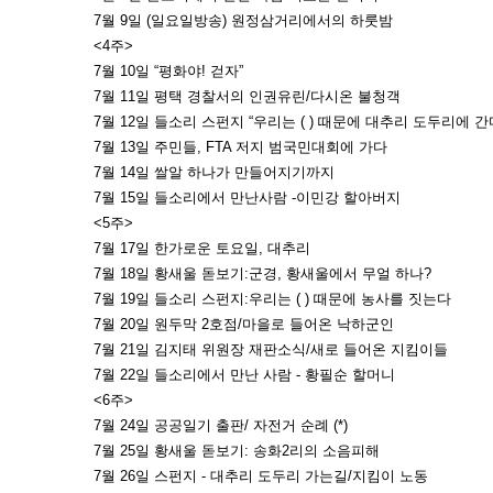
7월 9일 (일요일방송) 원정삼거리에서의 하룻밤
<4주>
7월 10일 “평화야! 걷자”
7월 11일 평택 경찰서의 인권유린/다시온 불청객
7월 12일 들소리 스펀지 “우리는 ( ) 때문에 대추리 도두리에 간다 
7월 13일 주민들, FTA 저지 범국민대회에 가다
7월 14일 쌀알 하나가 만들어지기까지
7월 15일 들소리에서 만난사람 -이민강 할아버지
<5주>
7월 17일 한가로운 토요일, 대추리
7월 18일 황새울 돋보기:군경, 황새울에서 무얼 하나?
7월 19일 들소리 스펀지:우리는 ( ) 때문에 농사를 짓는다
7월 20일 원두막 2호점/마을로 들어온 낙하군인
7월 21일 김지태 위원장 재판소식/새로 들어온 지킴이들
7월 22일 들소리에서 만난 사람 - 황필순 할머니
<6주>
7월 24일 공공일기 출판/ 자전거 순례 (*)
7월 25일 황새울 돋보기: 송화2리의 소음피해
7월 26일 스펀지 - 대추리 도두리 가는길/지킴이 노동