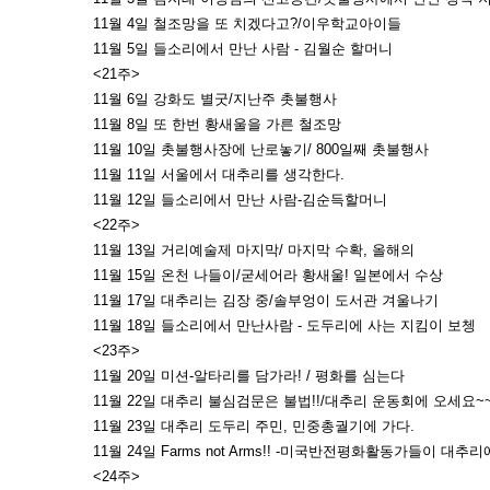
11월 4일 철조망을 또 치겠다고?/이우학교아이들
11월 5일 들소리에서 만난 사람 - 김월순 할머니
<21주>
11월 6일 강화도 별굿/지난주 촛불행사
11월 8일 또 한번 황새울을 가른 철조망
11월 10일 촛불행사장에 난로놓기/ 800일째 촛불행사
11월 11일 서울에서 대추리를 생각한다.
11월 12일 들소리에서 만난 사람-김순득할머니
<22주>
11월 13일 거리예술제 마지막/ 마지막 수확, 올해의
11월 15일 온천 나들이/굳세어라 황새울! 일본에서 수상
11월 17일 대추리는 김장 중/솔부엉이 도서관 겨울나기
11월 18일 들소리에서 만난사람 - 도두리에 사는 지킴이 보쳉
<23주>
11월 20일 미션-알타리를 담가라! / 평화를 심는다
11월 22일 대추리 불심검문은 불법!!/대추리 운동회에 오세요~
11월 23일 대추리 도두리 주민, 민중총궐기에 가다.
11월 24일 Farms not Arms!! -미국반전평화활동가들이 대추리
<24주>