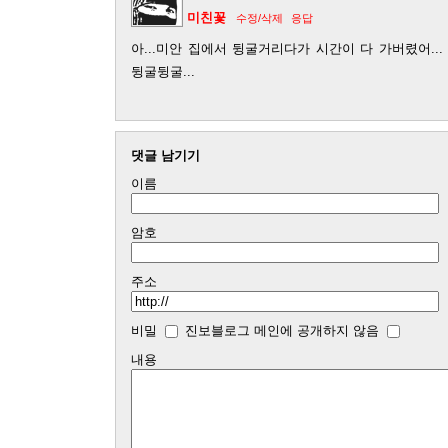
미친꽃
수정/삭제
응답
아...미안 집에서 뒹굴거리다가 시간이 다 가버렸어...
뒹굴뒹굴...
댓글 남기기
이름
암호
주소
비밀
진보블로그 메인에 공개하지 않음
내용