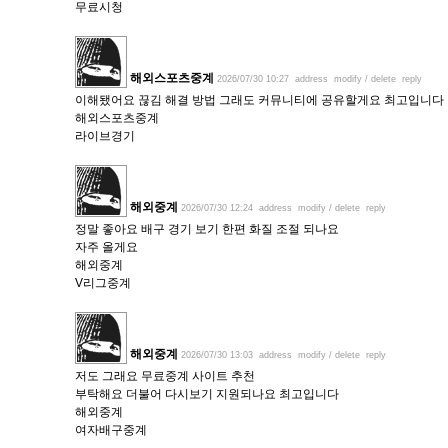
무료시청
해외스포츠중계
2026/07/30 10:27
address
modify / delete
reply
이해됐어요 끊김 해결 방법 그래도 커뮤니티에 공유할게요 최고입니다
해외스포츠중계
라이브경기
해외중계
2026/07/30 12:24
address
modify / delete
reply
정말 좋아요 배구 경기 보기 한편 화질 조절 되나요
자주 올게요
해외중계
V리그중계
해외중계
2026/07/30 13:03
address
modify / delete
reply
저도 그래요 무료중계 사이트 추천
부탁해요 더불어 다시보기 지원되나요 최고입니다
해외중계
여자배구중계