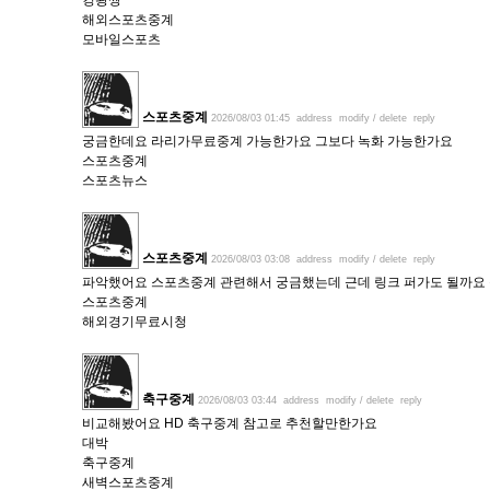
킹왕짱
해외스포츠중계
모바일스포츠
스포츠중계
2026/08/03 01:45
address
modify / delete
reply
궁금한데요 라리가무료중계 가능한가요 그보다 녹화 가능한가요
스포츠중계
스포츠뉴스
스포츠중계
2026/08/03 03:08
address
modify / delete
reply
파악했어요 스포츠중계 관련해서 궁금했는데 근데 링크 퍼가도 될까요
스포츠중계
해외경기무료시청
축구중계
2026/08/03 03:44
address
modify / delete
reply
비교해봤어요 HD 축구중계 참고로 추천할만한가요
대박
축구중계
새벽스포츠중계