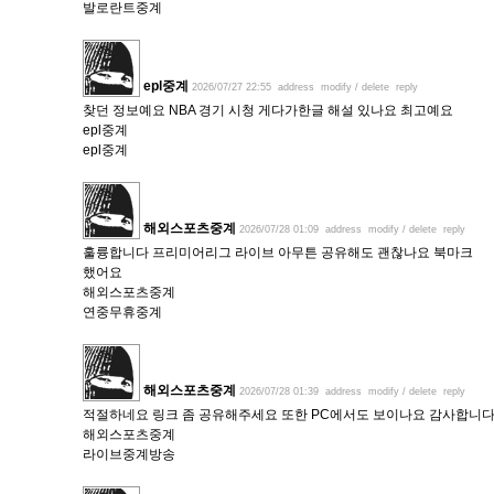
발로란트중계
epl중계
2026/07/27 22:55
address
modify / delete
reply
찾던 정보예요 NBA 경기 시청 게다가한글 해설 있나요 최고예요
epl중계
epl중계
해외스포츠중계
2026/07/28 01:09
address
modify / delete
reply
훌륭합니다 프리미어리그 라이브 아무튼 공유해도 괜찮나요 북마크
했어요
해외스포츠중계
연중무휴중계
해외스포츠중계
2026/07/28 01:39
address
modify / delete
reply
적절하네요 링크 좀 공유해주세요 또한 PC에서도 보이나요 감사합니
해외스포츠중계
라이브중계방송