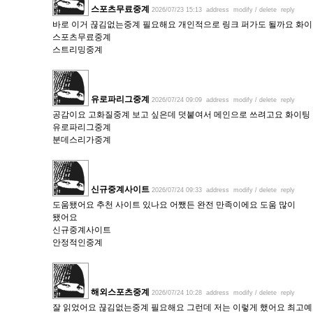
스포츠무료중계
2026/07/23 15:13
address
modify / delete
reply
바로 이거 끊김없는중계 필요해요 개인적으로 링크 퍼가도 될까요 화
스포츠무료중계
스트리밍중계
유로파리그중계
2026/07/24 09:09
address
modify / delete
reply
공감이요 고화질중계 보고 싶은데 덧붙여서 메인으로 쓰려고요 화이팅
유로파리그중계
분데스리가중계
신규중계사이트
2026/07/24 09:33
address
modify / delete
reply
도움됐어요 추천 사이트 있나요 어쨌든 완전 만족이에요 도움 많이
됐어요
신규중계사이트
안정적인중계
해외스포츠중계
2026/07/24 10:28
address
modify / delete
reply
잘 읽었어요 끊김없는중계 필요해요 그런데 저는 이렇게 했어요 최고