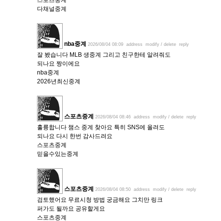
스포츠중계
다채널중계
nba중계
2026/08/04 08:09
address
modify / delete
reply
잘 봤습니다 MLB 생중계 그리고 친구한테 알려줘도
되나요 짱이에요
nba중계
2026년최신중계
스포츠중계
2026/08/04 08:46
address
modify / delete
reply
훌륭합니다 챔스 중계 찾아요 특히 SNS에 올려도
되나요 다시 한번 감사드려요
스포츠중계
믿을수있는중계
스포츠중계
2026/08/04 08:50
address
modify / delete
reply
검토했어요 무료시청 방법 궁금해요 그치만 링크
퍼가도 될까요 공유할게요
스포츠중계