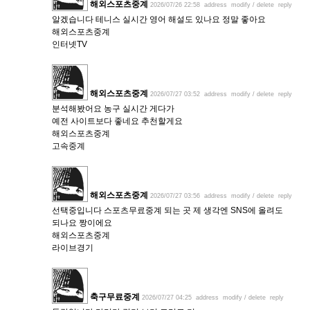
해외스포츠중계
2026/07/26 22:58
address
modify / delete
reply
알겠습니다 테니스 실시간 영어 해설도 있나요 정말 좋아요
해외스포츠중계
인터넷TV
해외스포츠중계
2026/07/27 03:52
address
modify / delete
reply
분석해봤어요 농구 실시간 게다가
예전 사이트보다 좋네요 추천할게요
해외스포츠중계
고속중계
해외스포츠중계
2026/07/27 03:56
address
modify / delete
reply
선택중입니다 스포츠무료중계 되는 곳 제 생각엔 SNS에 올려도
되나요 짱이에요
해외스포츠중계
라이브경기
축구무료중계
2026/07/27 04:25
address
modify / delete
reply