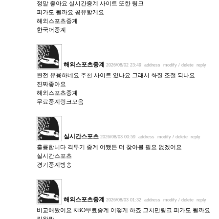
정말 좋아요 실시간중계 사이트 또한 링크
퍼가도 될까요 공유할게요
해외스포츠중계
한국어중계
해외스포츠중계
2026/08/02 23:49
address
modify / delete
reply
완전 유용하네요 추천 사이트 있나요 그래서 화질 조절 되나요
진짜좋아요
해외스포츠중계
무료중계링크모음
실시간스포츠
2026/08/03 00:59
address
modify / delete
reply
훌륭합니다 격투기 중계 어쨌든 더 찾아볼 필요 없겠어요
실시간스포츠
경기중계방송
해외스포츠중계
2026/08/03 01:32
address
modify / delete
reply
비교해봤어요 KBO무료중계 어떻게 하죠 그치만링크 퍼가도 될까요