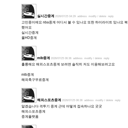
실시간중계
2026/07/25 04:29
address
modify / delete
reply
고민중이에요 nba중계 어디서 볼 수 있나요 또한 하이라이트 있나요 
했어요
실시간중계
풀HD중계
mlb중계
2026/07/25 06:36
address
modify / delete
reply
훌륭해요 해외스포츠중계 보려면 솔직히 저도 이용해보려고요
mlb중계
해외축구무료중계
해외스포츠중계
2026/07/25 06:36
address
modify / delete
reply
알겠습니다 격투기 중계 근데 어떻게 접속하나요 굿굿
해외스포츠중계
중계플랫폼