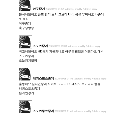
야구중계
2026/07/28 01:52
address
modify / delete
reply
분석해봤어요 골프 경기 보기 그보다 URL 공유 부탁해요 나중에
또 봐요
야구중계
축구생방송
스포츠중계
2026/07/28 09:03
address
modify / delete
reply
비교해봤어요 HD중계 지원되나요 아무튼 팝업은 어떤가요 대박
스포츠중계
오늘경기일정
해외스포츠중계
2026/07/28 14:55
address
modify / delete
reply
훌륭해요 실시간중계 사이트 그리고 PC에서도 보이나요 땡큐
해외스포츠중계
온라인경기
스포츠무료중계
2026/07/30 01:45
address
modify / delete
reply