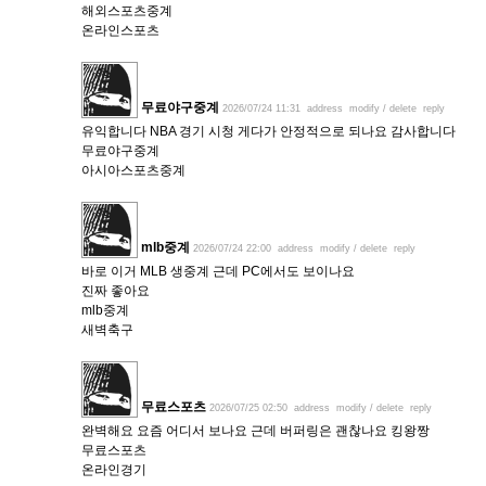
해외스포츠중계
온라인스포츠
무료야구중계
2026/07/24 11:31
address
modify / delete
reply
유익합니다 NBA 경기 시청 게다가 안정적으로 되나요 감사합니다
무료야구중계
아시아스포츠중계
mlb중계
2026/07/24 22:00
address
modify / delete
reply
바로 이거 MLB 생중계 근데 PC에서도 보이나요
진짜 좋아요
mlb중계
새벽축구
무료스포츠
2026/07/25 02:50
address
modify / delete
reply
완벽해요 요즘 어디서 보나요 근데 버퍼링은 괜찮나요 킹왕짱
무료스포츠
온라인경기