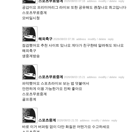
스포츠무료중계
2026/08/03 07:16
address
modify / delete
reply
공감이요 프리미어리그 라이브 또한 공유해도 괜찮나요 최고입니다
스포츠무료중계
모바일시청
해외축구
2026/08/03 07:36
address
modify / delete
reply
점검했어요 추천 사이트 있나요 게다가 친구한테 알려줘도 되나요
해외축구
생중계방송
스포츠무료중계
2026/08/03 15:21
address
modify / delete
reply
파악했어요 스포츠라이브 보는 법 덧붙여서
안전하게 이용 가능한가요 진짜 좋아요
스포츠무료중계
골프중계
스포츠중계
2026/08/03 21:55
address
modify / delete
reply
바로 이거 버퍼링 없이 다만 화질은 어떤가요 수고하세요