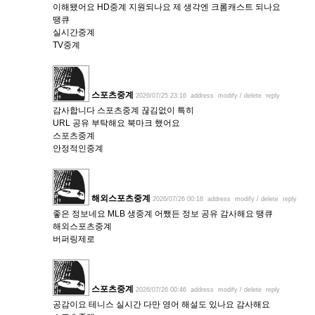
이해됐어요 HD중계 지원되나요 제 생각엔 크롬캐스트 되나요
땡큐
실시간중계
TV중계
스포츠중계
2026/07/25 23:16
address
modify / delete
reply
감사합니다 스포츠중계 끊김없이 특히
URL 공유 부탁해요 북마크 했어요
스포츠중계
안정적인중계
해외스포츠중계
2026/07/26 00:18
address
modify / delete
reply
좋은 정보네요 MLB 생중계 어쨌든 정보 공유 감사해요 땡큐
해외스포츠중계
버퍼링제로
스포츠중계
2026/07/26 00:46
address
modify / delete
reply
공감이요 테니스 실시간 다만 영어 해설도 있나요 감사해요