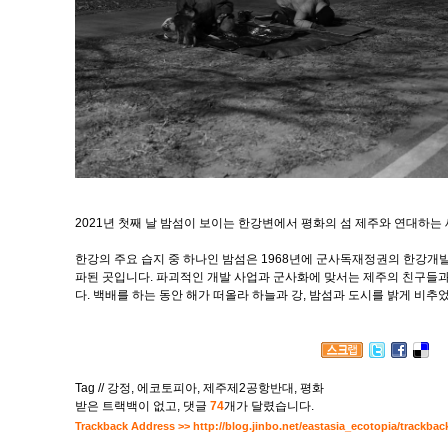
2021년 첫째 날 밤섬이 보이는 한강변에서 평화의 섬 제주와 연대하는
한강의 주요 습지 중 하나인 밤섬은 1968년에 군사독재정권의 한강개
파된 곳입니다. 파괴적인 개발 사업과 군사화에 맞서는 제주의 친구들과
다. 백배를 하는 동안 해가 떠올라 하늘과 강, 밤섬과 도시를 밝게 비추
Tag //
강정
,
에코토피아
,
제주제2공항반대
,
평화
받은 트랙백이 없고
,
댓글
74
개가 달렸습니다.
Trackback Address >>
http://blog.jinbo.net/eastasia_ecotopia/trackbac