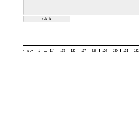
<< prev
1
...
124
125
126
127
128
129
130
131
132