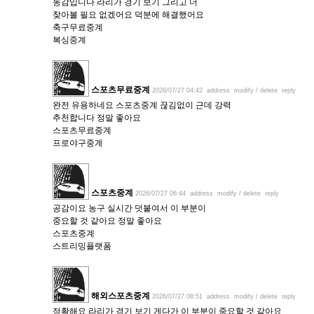
동감입니다 라리가 경기 보기 그리고 더
찾아볼 필요 없겠어요 덕분에 해결했어요
축구무료중계
복싱중계
스포츠무료중계
2026/07/27 04:42
address
modify / delete
reply
완전 유용하네요 스포츠중계 끊김없이 근데 강력
추천합니다 정말 좋아요
스포츠무료중계
프로야구중계
스포츠중계
2026/07/27 06:44
address
modify / delete
reply
공감이요 농구 실시간 덧붙여서 이 부분이
중요할 것 같아요 정말 좋아요
스포츠중계
스트리밍플랫폼
해외스포츠중계
2026/07/27 08:51
address
modify / delete
reply
정확해요 라리가 경기 보기 게다가 이 부분이 중요할 것 같아요