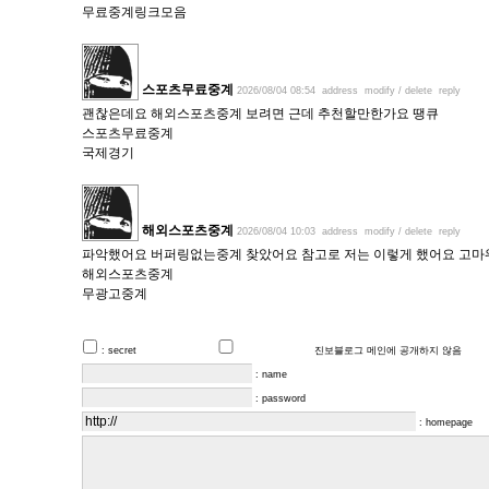
무료중계링크모음
스포츠무료중계
2026/08/04 08:54
address
modify / delete
reply
괜찮은데요 해외스포츠중계 보려면 근데 추천할만한가요 땡큐
스포츠무료중계
국제경기
해외스포츠중계
2026/08/04 10:03
address
modify / delete
reply
파악했어요 버퍼링없는중계 찾았어요 참고로 저는 이렇게 했어요 고마
해외스포츠중계
무광고중계
: secret
진보블로그 메인에 공개하지 않음
: name
: password
: homepage