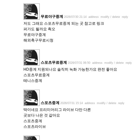
무료야구중계
2026/07/30 21:14
address
modify / delete
reply
저도 그래요 스포츠무료중계 되는 곳 참고로 링크
퍼가도 될까요 쵝오
무료야구중계
해외축구무료시청
스포츠무료중계
2026/07/31 06:50
address
modify / delete
reply
HD중계 지원되나요 솔직히 녹화 가능한가요 완전 좋아요
스포츠무료중계
테니스중계
스포츠중계
2026/07/31 15:14
address
modify / delete
reply
딱이네요 프리미어리그 라이브 다만 다른
곳보다 나은 것 같아요
스포츠중계
스포츠라이브