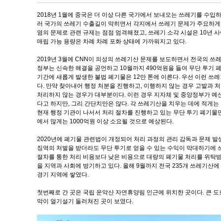
2018년 1월에 중국은 더 이상 다른 국가에서 보내오는 쓰레기를 수입
러 국가의 쓰레기 수출길이 막히면서 각지에서 쓰레기 문제가 주요하게
염의 문제로 관련 규제는 점점 엄격해졌고, 쓰레기 소각 시설은 10년 
매립 가능 용량은 차례 차례 포화 상태에 가까워지고 있다.
2019년 3월에 CNN이 의성의 쓰레기산 문제를 보도하면서 전국의 쓰
정부는 신속한 해결을 공언하고 10월까지 490억원을 들여 무단 투기 폐
기간에 새롭게 발생한 불법 폐기물은 12만 톤에 이른다. 우선 이런 쓰레
다. 만약 찾아내어 행정 처분을 진행하고, 이행하지 않는 경우 고발과
처리하지 않는 경우가 대부분이다. 이런 경우 지자체 및 중앙정부가 예
다고 하지만, 그리 간단치만은 않다. 각 쓰레기산을 치우는 데에 적게
현재 행정 기관이 나서서 처리 절차를 진행하고 있는 무단 투기 폐기물만
에서 많게는 1000억원 이상 소요될 것으로 예상된다.
2020년에 폐기물 관련법이 개정되어 처리 과정의 관리 감독과 문제 
징역의 처벌을 받더라도 무단 투기로 얻을 수 있는 수익이 막대하기에 
절차를 통한 처리 비용보다 낮은 비용으로 대량의 폐기물 처리를 위탁받
을 지역과 사회에 방기하고 있다. 올해 9월까지 전국 235개 쓰레기산에 
경기 지역에 쌓였다.
첫번째로 간 곳은 국립 운악산 자연휴양림 인근에 위치한 곳이다. 큰 도
막이 얼기설기 둘러쳐진 곳이 보였다.