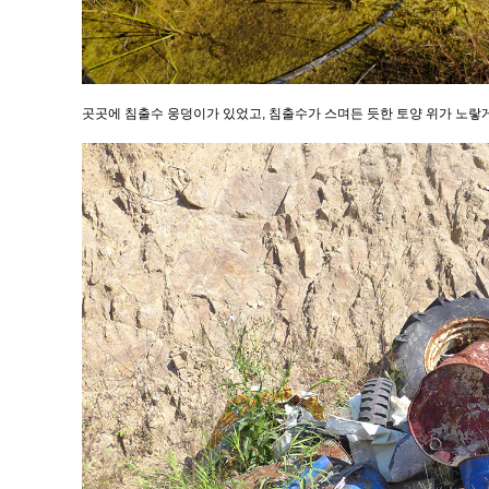
곳곳에 침출수 웅덩이가 있었고, 침출수가 스며든 듯한 토양 위가 노랗게