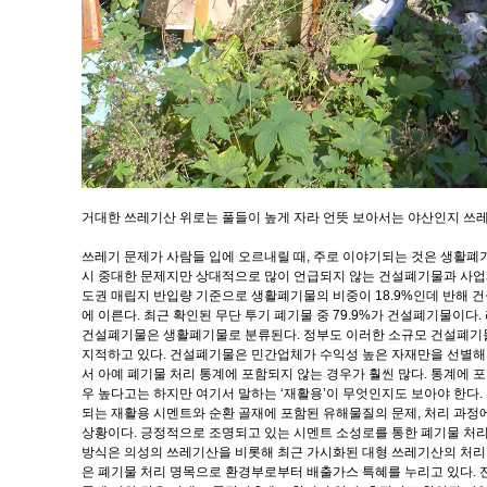
거대한 쓰레기산 위로는 풀들이 높게 자라 언뜻 보아서는 야산인지 쓰레
쓰레기 문제가 사람들 입에 오르내릴 때, 주로 이야기되는 것은 생활폐
시 중대한 문제지만 상대적으로 많이 언급되지 않는 건설폐기물과 사업폐기
도권 매립지 반입량 기준으로 생활폐기물의 비중이 18.9%인데 반해 건설
에 이른다. 최근 확인된 무단 투기 폐기물 중 79.9%가 건설폐기물이다
건설폐기물은 생활폐기물로 분류된다. 정부도 이러한 소규모 건설폐기
지적하고 있다. 건설폐기물은 민간업체가 수익성 높은 자재만을 선별해
서 아예 폐기물 처리 통계에 포함되지 않는 경우가 훨씬 많다. 통계에 
우 높다고는 하지만 여기서 말하는 ‘재활용’이 무엇인지도 보아야 한다.
되는 재활용 시멘트와 순환 골재에 포함된 유해물질의 문제, 처리 과정
상황이다. 긍정적으로 조명되고 있는 시멘트 소성로를 통한 폐기물 처리
방식은 의성의 쓰레기산을 비롯해 최근 가시화된 대형 쓰레기산의 처리
은 폐기물 처리 명목으로 환경부로부터 배출가스 특혜를 누리고 있다. 전