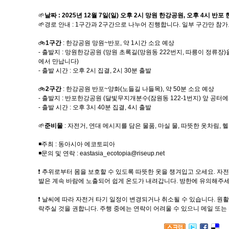
🌱
날짜 : 2025년 12월 7일(일) 오후 2시 망원 한강공원, 오후 4시 반
🌱경로 안내 : 1구간과 2구간으로 나누어 진행합니다. 일부 구간만 참
🚲
1구간
: 한강공원 망원~반포, 약 1시간 소요 예상
- 출발지 : 망원한강공원 (망원 초록길(망원동 222번지, 따릉이 정류
에서 만납니다)
- 출발 시간 : 오후 2시 집결, 2시 30분 출발
🚲
2구간
: 한강공원 반포~양화(노들길 나들목), 약 50분 소요 예상
- 출발지 : 반포한강공원 (달빛무지개분수(잠원동 122-1번지) 앞 공터
- 출발 시간 : 오후 3시 40분 집결, 4시 출발
🌱
준비물
: 자전거, 연대 메시지를 담은 물품, 마실 물, 따뜻한 옷차림, 
◾주최 : 동아시아 에코토피아
◾문의 및 연락 : eastasia_ecotopia@riseup.net
❗ 추위로부터 몸을 보호할 수 있도록 따뜻한 옷을 챙겨입고 오세요. 자전
발은 계속 바람에 노출되어 쉽게 온도가 내려갑니다. 방한에 유의해주세
❗ 날씨에 따라 자전거 타기 일정이 변경되거나 취소될 수 있습니다. 원
락주실 것을 권합니다. 주행 중에는 연락이 어려울 수 있으니 메일 또는