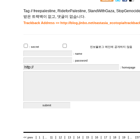
Tag //
freepalestine
,
RideforPalestine
,
StandWithGaza
,
StopGenocid
받은 트랙백이 없고
,
댓글이 없습니다.
Trackback Address >>
http://blog.jinbo.net/eastasia_ecotopia/trackbac
: secret
진보블로그 메인에 공개하지 않음
: name
: password
: homepage
<< prev
1
...
11
12
13
14
15
16
17
18
19
...
157