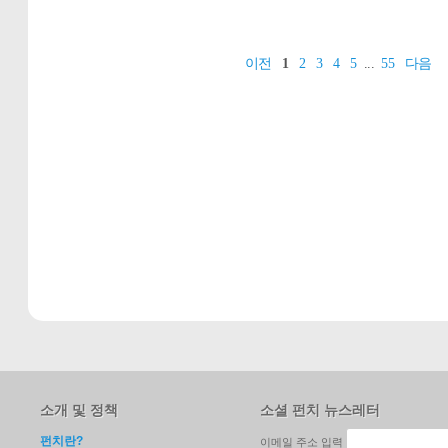
이전
1
2
3
4
5
...
55
다음
소개 및 정책
소셜 펀치 뉴스레터
펀치란?
이메일 주소 입력