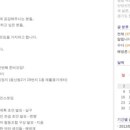
영팀
액
산당선
곡
설문,
경기도
에 공감해주시는 분들,
하고 싶은 분들,
글 분류
전체
(37
모임을 가지려고 합니다.
알립니
수다
(14
다.
해방촌
(
달력
첫번째 준비모임!
 4시
일
예정지 (용산동2가 19번지 1층 재활용가게터)
2
9
16
레인스토밍
23
30
획 초안 발표 - 살구
 컨셉 초안 발표 - 켄짱
기간별 
자 협동조합 구상 발표 - 지음
2012/
한 여러 생각들 - 해방계