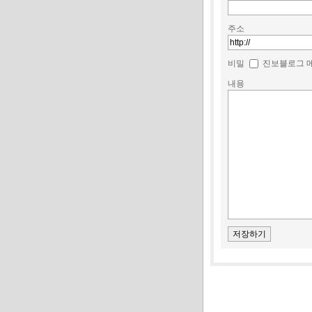
주소
비밀
진보블로그 
내용