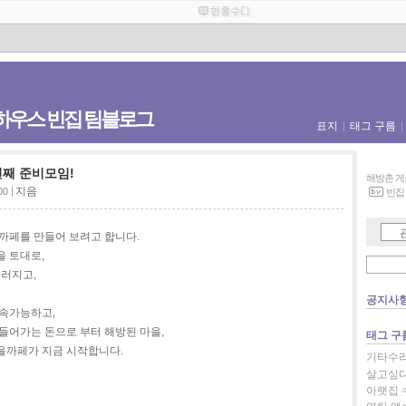
하우스 빈집 팀블로그
표지
태그 구름
째 준비모임!
해방촌 게
지음
00
빈집
까페를 만들어 보려고 합니다.
 토대로,
우러지고,
공지사
지속가능하고,
들어가는 돈으로 부터 해방된 마을,
태그 구
을까페가 지금 시작합니다.
기타수리
살고싶다
아랫집