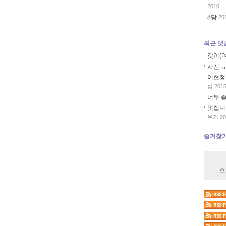
2010
8당
20
최근 댓
갖이(
사진 
이현정 
섭
201
너무 좋아
멋집니다
우거
20
즐겨찾
오