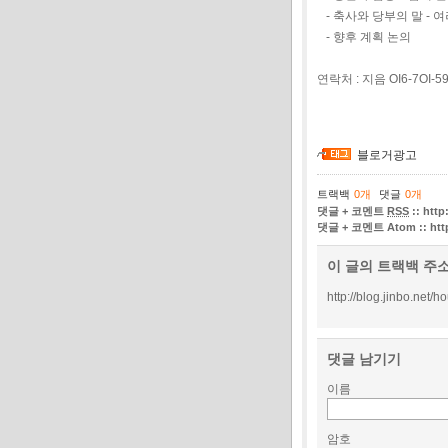
- 축사와 당부의 말 - 여
- 향후 계획 논의
연락처 : 지음 OI6-7OI-5
블로거광고
트랙백
0
개
댓글
0
개
댓글 + 코멘트
RSS
::
http
댓글 + 코멘트 Atom
::
htt
이 글의 트랙백 주
http://blog.jinbo.net/
댓글 남기기
이름
암호