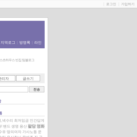
로그인
가입하기
지역로그
방명록
라인
스츠하우스 빈집 팀블로그
관리자
글쓰기
항
름
,넥수리
최저임금
인간답게
팔당
영화
!
밴드
생명
용산
수유
땅의여자
가사노동
운