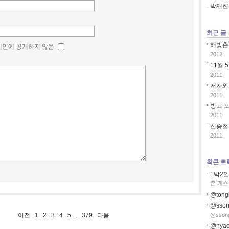
박재헌
최근 글
해방촌 
메인에 공개하지 않음
2012
11월 5일
2011
저자와 
2011
빙고 포
2011
신승철 
2011
최근 트
1박2일
촌 게스
@tong
@sso
이전
1
2
3
4
5
...
379
다음
@ssong
@nya