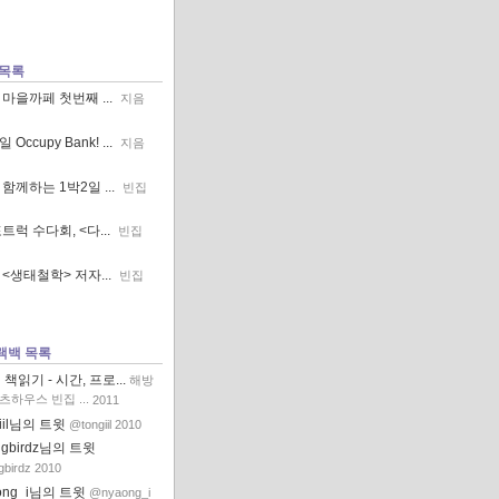
 목록
마을까페 첫번째 ...
지음
 Occupy Bank! ...
지음
함께하는 1박2일 ...
빈집
트럭 수다회, <다...
빈집
<생태철학> 저자...
빈집
랙백 목록
 책읽기 - 시간, 프로...
해방
츠하우스 빈집 ...
2011
iil님의 트윗
@tongiil
2010
ngbirdz님의 트윗
birdz
2010
ong_i님의 트윗
@nyaong_i