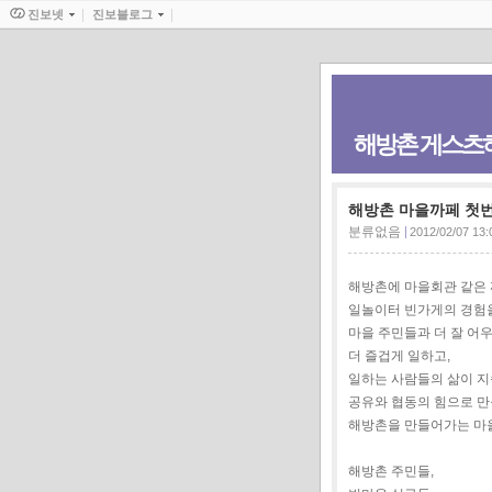
진보넷
진보블로그
해방촌 게스츠
해방촌 마을까페 첫번
분류없음
2012/02/07 13:
해방촌에 마을회관 같은 
일놀이터 빈가게의 경험을
마을 주민들과 더 잘 어
더 즐겁게 일하고,
일하는 사람들의 삶이 
공유와 협동의 힘으로 만
해방촌을 만들어가는 마
해방촌 주민들,