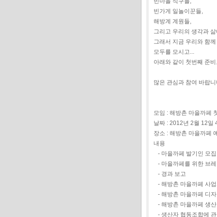
빈마을 식구들,
빈가게 일놀이꾼들,
해방계 계원들,
그리고 우리의 생각과 삶
그래서 지금 우리와 함께 
모두를 모시고...
아래와 같이 첫번째 준비
많은 관심과 참여 바랍니
모임 : 해방촌 마을까페 
날짜 : 2012년 2월 12일
장소 : 해방촌 마을까페 
내용
- 마을까페 발기인 모집
- 마을까페를 위한 브
- 경과 보고
- 해방촌 마을까페 사업계
- 해방촌 마을까페 디자인
- 해방촌 마을까페 생산
- 생산자 협동조합에 관