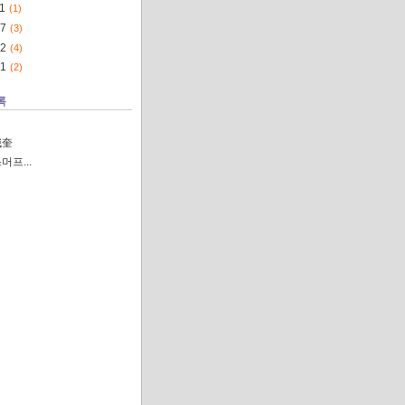
1
(1)
07
(3)
02
(4)
01
(2)
록
娥奎
머프...