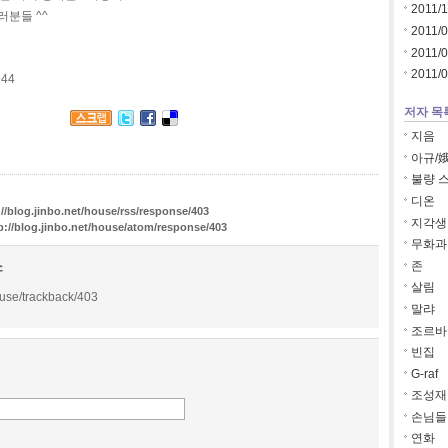
2011/1
러분들 ^^
2011/
2011/
2011/
944
저자 목
지음
아규/
불량 스
디온
://blog.jinbo.net/house/rss/response/403
지각생
p://blog.jinbo.net/house/atom/response/403
무화과
소
존
살림
house/trackback/403
말랴
조르바
빈집
G-raf
조성재
손님들
연화