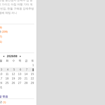
숀팀
용산참사
문배주
집
공
언
가이드
아침
여행
기타
계
 빈집, 한돌
구해용
강제추방
젬베
채팅
러니
9)
다
(209)
7)
1)
«
2026/08
»
월
화
수
목
금
토
1
3
4
5
6
7
8
10
11
12
13
14
15
17
18
19
20
21
22
24
25
26
27
28
29
31
글 묶음
02
(1)