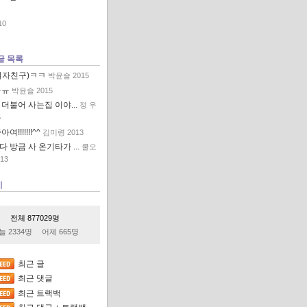
10
글 목록
여자친구)ㅋㅋ
박윤슬
2015
ㅠㅠ
박윤슬
2015
더불어 사는집 이야...
정 우
5
여!!!!!!!^^
김미령
2013
 방금 사 온기타가 ...
쿨오
13
기
전체
877029
명
늘
2334
명
어제
665
명
최근 글
최근 댓글
최근 트랙백