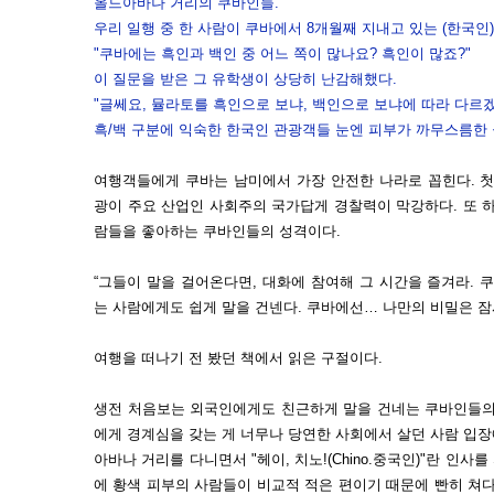
올드아바나 거리의 쿠바인들.
우리 일행 중 한 사람이 쿠바에서 8개월째 지내고 있는 (한국인
"쿠바에는 흑인과 백인 중 어느 쪽이 많나요? 흑인이 많죠?"
이 질문을 받은 그 유학생이 상당히 난감해했다.
"글쎄요, 뮬라토를 흑인으로 보냐, 백인으로 보냐에 따라 다르겠
흑/백 구분에 익숙한 한국인 관광객들 눈엔 피부가 까무스름한 
여행객들에게 쿠바는 남미에서 가장 안전한 나라로 꼽힌다. 첫째
광이 주요 산업인 사회주의 국가답게 경찰력이 막강하다. 또 
람들을 좋아하는 쿠바인들의 성격이다.
“그들이 말을 걸어온다면, 대화에 참여해 그 시간을 즐겨라. 
는 사람에게도 쉽게 말을 건넨다. 쿠바에선… 나만의 비밀은 잠
여행을 떠나기 전 봤던 책에서 읽은 구절이다.
생전 처음보는 외국인에게도 친근하게 말을 건네는 쿠바인들의
에게 경계심을 갖는 게 너무나 당연한 사회에서 살던 사람 입
아바나 거리를 다니면서 "헤이, 치노!(Chino.중국인)"란 인사
에 황색 피부의 사람들이 비교적 적은 편이기 때문에 빤히 쳐