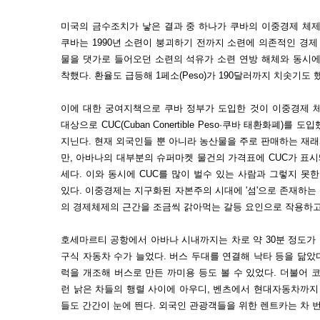
미국의 금수조치가 낳은 결과 중 하나가 쿠바의 이중경제 체제
쿠바는 1990년 소련이 붕괴하기 전까지 소련에 의존적인 경제
물을 댓가로 들어오던 소련의 석유가 소련 연방 해체와 동시에
착했다. 환율도 급등해 1페소(Peso)가 190달러까지 치솟기도 
이에 대한 궁여지책으로 쿠바 정부가 도입한 것이 이중경제 체
대상으로 CUC(Cuban Conertible Peso·쿠바 태환화폐)를 
지닌다. 현재 외국인들 뿐 아니라 농산물을 주로 판매하는 재
만, 아바나의 대부분의 슈퍼마켓 물건의 가격표에 CUC가 표시
세다. 이와 동시에 CUC를 많이 벌수 있는 사람과 그렇지 못
있다. 이중경제는 지구화된 자본주의 시대에 '섬'으로 존재하
의 경제체제의 근간을 조금씩 갉아먹는 갈등 요인으로 작용하
호세마르티 공항에서 아바나 시내까지는 차로 약 30분 정도가
구식 자동차 수가 늘었다. 버스 두대를 연결해 낙타 등을 닮았다
럭을 개조해 버스로 만든 까미용 등도 볼 수 있었다. 더불어 
런 낡은 차들의 행렬 사이에 아우디, 벤츠에서 현대자동차까지
들도 간간이 눈에 띈다. 외국인 관광객들을 위한 렌트카는 차 번