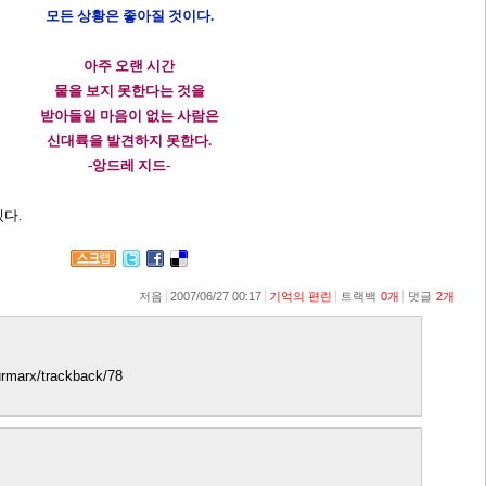
모든 상황은 좋아질 것이다.
아주 오랜 시간
뭍을 보지 못한다는 것을
받아들일 마음이 없는 사람은
신대륙을 발견하지 못한다.
-앙드레 지드-
다.
저음
2007/06/27 00:17
기억의 편린
트랙백
0
개
댓글
2
개
ourmarx/trackback/78