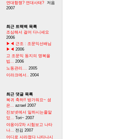
연대항쟁? 연대사태?
저음
2007
최근 트랙백 목록
조심해서 걸어 다니세요
2006
▶◀ 근조 : 조문익선배님
▶◀
2006
고 조문익 동지의 명복을
빕...
2006
노동관리....
2005
이라크에서..
2004
최근 댓글 목록
복귀 축하!! 방가워요~ 셤
은...
azrael
2007
진보넷에서 일하시는줄알
았...
Tori~
2007
야옹이/2차 시험보고 나타
나...
전김
2007
어디로 사라졌다 나타나시