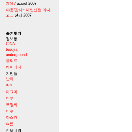
게요?
azrael
2007
야옹/감사~ 대변신은 아니
고...
전김
2007
즐겨찾기
정보통
CINA
tesuya
underground
플뢰르
하이에나
지인들
난타
딱지
마그마
머루
무명씨
미수
아스카
여름
진보네외