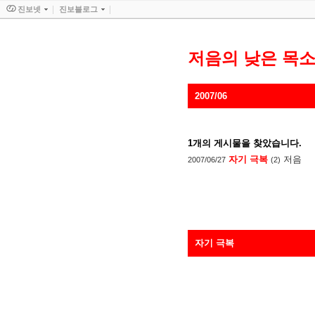
진보넷
진보블로그
저음의 낮은 목
2007/06
1
개의 게시물을 찾았습니다.
자기 극복
저음
2007/06/27
(2)
자기 극복