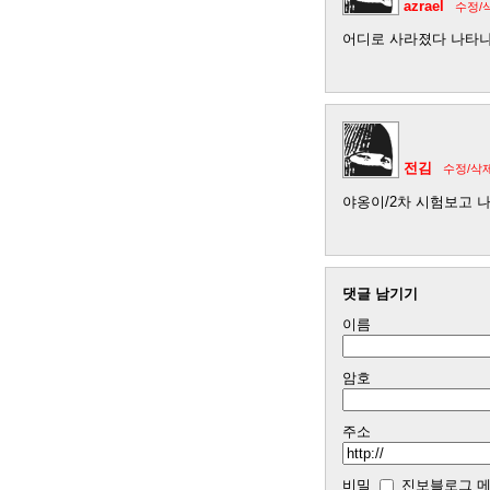
azrael
수정/
어디로 사라졌다 나타
전김
수정/삭
야옹이/2차 시험보고 나
댓글 남기기
이름
암호
주소
비밀
진보블로그 메