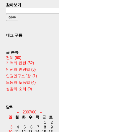
찾아보기
태그 구름
글 분류
전체
(60)
기억의 편린
(52)
인권과 인권법
(3)
인권연구소 '창'
(1)
노동과 노동법
(4)
성찰의 소리
(0)
달력
«
2007/06
»
일
월
화
수
목
금
토
1
2
3
4
5
6
7
8
9
10
11
12
13
14
15
16