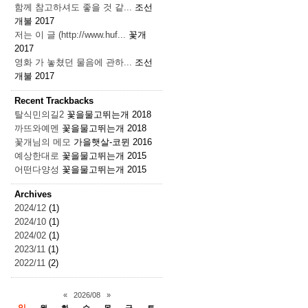
함께 참고하셔도 좋을 것 같...
조선
개불
2017
저는 이 글 (http://www.huf...
꽃개
2017
영화 가 놓쳤던 물음에 관하...
조선
개불
2017
Recent Trackbacks
탈식민의길2
꽃을물고뛰는개
2018
까뜨와예멘
꽃을물고뛰는개
2018
꽃개님의 메모
가을햇살-코뮌
2016
예상한대로
꽃을물고뛰는개
2015
어떤다양성
꽃을물고뛰는개
2015
Archives
2024/12
(1)
2024/10
(1)
2024/02
(1)
2023/11
(1)
2022/11
(2)
«
2026/08
»