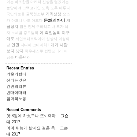
이는 비조합원 마케터 신상을 털겠어는
농담이야
크랙코카인
노욕-노추
네루다
기믹선생
국민의눈물
굴뚝청소부
오스
문화의차이
계
카
아프냐 나도 아프다
급정치
잡은 언제 구하려고 내 코가 석
이 죽일놈의 야구
자
노세범
증오범죄
애도
세인트패트릭데이
십상시
여성의
인권
개가 사람
날
나디아 코마네치
I
보다 낫다
차우세스쿠
컨템포러리
패
바운더리
딩튼
Recent Entries
갸웃거렸다
산다는것은
간만의리뷰
빈대에대해
엄마의노동
Recent Comments
앗 8월에 하셨구나 또< 축하...
그슨
대
2017
어머 뒤늦게 봤네요 결혼 축...
그슨
대
2017