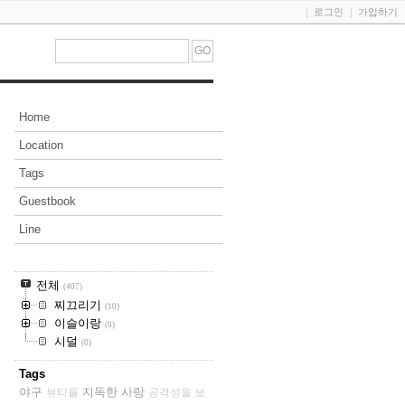
로그인
가입하기
Home
Location
Tags
Guestbook
Line
전체
(407)
찌끄리기
(10)
이슬이랑
(0)
시덜
(0)
Tags
야구
지독한 사랑
뷰티풀
공격성을 보