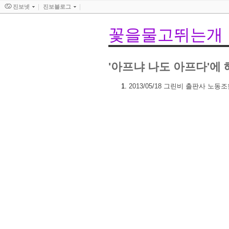
진보넷
진보블로그
꽃을물고뛰는개
'아프냐 나도 아프다'에 
2013/05/18
그린비 출판사 노동조합