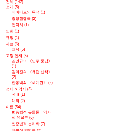
전체
(142)
소개
(5)
디아마트의 목적
(1)
중앙집행국
(3)
연락처
(1)
입회
(1)
규정
(1)
자료
(6)
교육
(6)
고정 연재
(5)
김민규의 《민주 문답》
(1)
김의진의 《유럽 산책》
(2)
한동백의 《세계관》
(2)
정세 & 역사
(3)
국내
(1)
해외
(2)
이론
(54)
변증법적 유물론ㆍ역사
적 유물론
(6)
변증법적 논리학
(7)
과학적 방법론
(2)