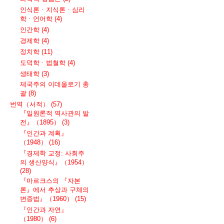
인식론ㆍ지식론ㆍ심리
학ㆍ언어학
(4)
인간학
(4)
경제학
(4)
정치학
(11)
도덕학ㆍ법철학
(4)
생태학
(3)
제국주의 이데올로기 총
괄
(8)
번역（서적）
(57)
『일원론적 역사관의 발
전』（1895）
(3)
『인간과 계획』
（1948）
(16)
『경제학 교정: 사회주
의 생산양식』（1954）
(28)
『마르크스의 『자본
론』에서 추상과 구체의
변증법』（1960）
(15)
『인간과 자연』
（1980）
(6)