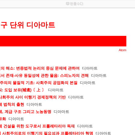
연구 단위 디아마트
Atom
의 해소: 변증법적 논리의 중심 문제에 관하여
디아마트
서 존재-사유 동일성에 관한 물음: 스피노자의 견해
디아마트
회주의의 물질적 기초: 사회주의 공업화의 본질
디아마트
: 도입 보유(補遺)〔 上 〕
디아마트
 사회주의 사이 이행기 경제정책의 기반
디아마트
제 법칙의 출현
디아마트
제, 계급 구조 그리고 노농동맹
디아마트
유화
디아마트
경제 건설을 위한 도구로서 프롤레타리아 독재
디아마트
서 사회주의로의 이행기의 필요성과 프롤레타리아 혁명
디아마트