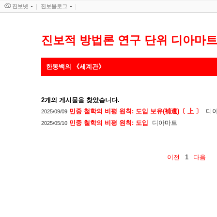
진보넷
진보블로그
진보적 방법론 연구 단위 디아마
한동백의 《세계관》
2
개의 게시물을 찾았습니다.
민중 철학의 비평 원칙: 도입 보유(補遺)〔 上 〕
디
2025/09/09
민중 철학의 비평 원칙: 도입
디아마트
2025/05/10
이전
1
다음