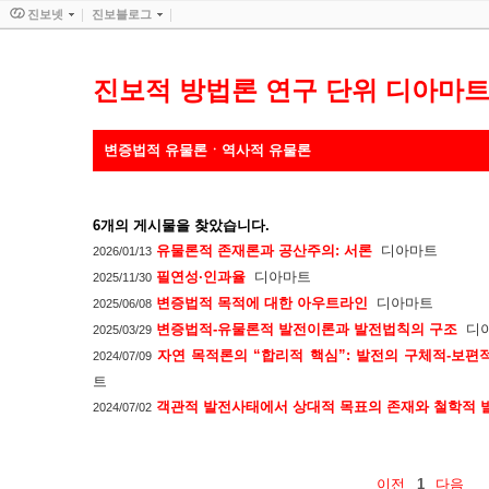
진보넷
진보블로그
진보적 방법론 연구 단위 디아마
변증법적 유물론ㆍ역사적 유물론
6
개의 게시물을 찾았습니다.
유물론적 존재론과 공산주의: 서론
디아마트
2026/01/13
필연성·인과율
디아마트
2025/11/30
변증법적 목적에 대한 아우트라인
디아마트
2025/06/08
변증법적-유물론적 발전이론과 발전법칙의 구조
디
2025/03/29
자연 목적론의 “합리적 핵심”: 발전의 구체적-보
2024/07/09
트
객관적 발전사태에서 상대적 목표의 존재와 철학적 
2024/07/02
이전
1
다음