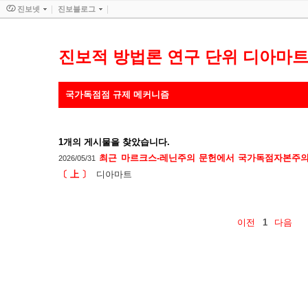
진보넷
진보블로그
진보적 방법론 연구 단위 디아마
국가독점점 규제 메커니즘
1
개의 게시물을 찾았습니다.
최근 마르크스-레닌주의 문헌에서 국가독점자본주의
2026/05/31
〔 上 〕
디아마트
이전
1
다음