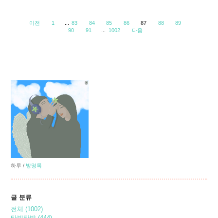
이전
1
...
83
84
85
86
87
88
89
90
91
...
1002
다음
하루
/
방명록
글 분류
전체
(1002)
타박타박
(444)