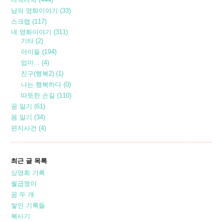
남의 영화이야기
(33)
스크랩
(117)
내 영화이야기
(311)
기타
(2)
아이들
(194)
엄마...
(4)
친구(행복2)
(1)
나는 행복하다
(0)
따뜻한 손길
(110)
꿈 일기
(61)
몸 일기
(34)
편지사건
(4)
최근 글 목록
상영회 기록
월급쟁이
꿈 두 개
쌓인 기록들
복사기