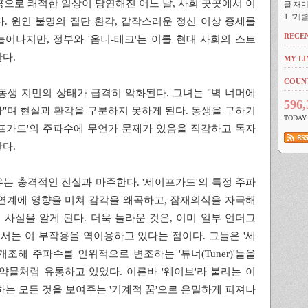
공으로 쾌적한 일상이 당연해진 어느 날, 사회 곳곳에서 이
글 재미
1. '
. 원인 불명의 집단 환각, 갑작스러운 정신 이상 증세를
RECE
어나지만, 정부와 '옴니-테크'는 이를 현대 사회의 스트
다.
MY LI
COUN
동생 지민의 상태가 급격히 악화된다. 그녀는 "벽 너머에
596,
"며 현실과 환각을 구분하지 못하게 된다. 동생을 구하기
TODA
프가드'의 주파수에 무언가 문제가 있음을 직감하고 독자
다.
는 충격적인 진실과 마주한다. '세이프가드'의 특정 주파
연계에 영향을 미쳐 감각을 왜곡하고, 잠재의식을 자극해
사실을 알게 된다. 더욱 놀라운 것은, 이미 일부 언더그
는 이 부작용을 역이용하고 있다는 점이다. 그들은 '세
개조해 주파수를 인위적으로 변조하는 '튜너(Tuner)'들을
약물처럼 유통하고 있었다. 이른바 '웨이브'라 불리는 이
하는 모든 것을 보여주는 '기계적 꿈'으로 은밀하게 퍼져나