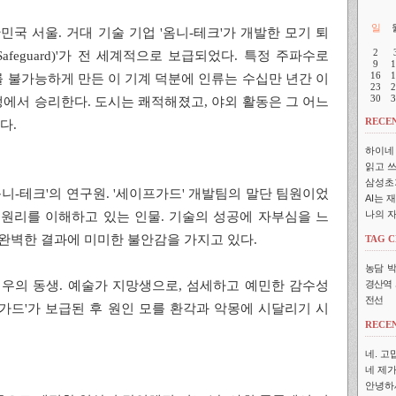
일
대한민국 서울. 거대 기술 기업 '옴니-테크'가 개발한 모기 퇴
2
afeguard)'가 전 세계적으로 보급되었다. 특정 주파수로
9
1
16
1
 불가능하게 만든 이 기계 덕분에 인류는 수십만 년간 이
23
2
30
3
에서 승리한다. 도시는 쾌적해졌고, 야외 활동은 그 어느
RECEN
다.
하이네
읽고 쓰
삼성초
: '옴니-테크'의 연구원. '세이프가드' 개발팀의 말단 팀원이었
AI는 
나의 
 원리를 이해하고 있는 인물. 기술의 성공에 자부심을 느
 완벽한 결과에 미미한 불안감을 가지고 있다.
TAG 
농담
박
경산역
: 지우의 동생. 예술가 지망생으로, 섬세하고 예민한 감수성
전선
프가드'가 보급된 후 원인 모를 환각과 악몽에 시달리기 시
RECE
네. 고
네 제가
안녕하세