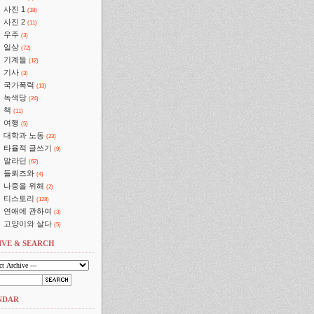
사진 1
(18)
사진 2
(11)
우주
(3)
일상
(72)
기계들
(12)
기사
(3)
국가폭력
(13)
녹색당
(24)
책
(11)
여행
(5)
대학과 노동
(23)
타율적 글쓰기
(9)
알라딘
(62)
들뢰즈와
(4)
나중을 위해
(2)
티스토리
(128)
연애에 관하여
(3)
고양이와 살다
(5)
IVE & SEARCH
NDAR