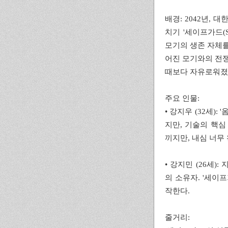
배경: 2042년, 
치기 '세이프가드(S
모기의 생존 자체를
어진 모기와의 전쟁
때보다 자유로워졌
주요 인물:
• 강지우 (32세)
지만, 기술의 핵심
끼지만, 내심 너무
• 강지민 (26세)
의 소유자. '세이
작한다.
줄거리: