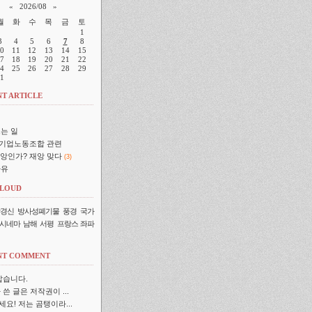
«
2026/08
»
월
화
수
목
금
토
1
3
4
5
6
7
8
0
11
12
13
14
15
7
18
19
20
21
22
4
25
26
27
28
29
1
T ARTICLE
는 일
기업노동조합 관련
재앙인가? 재앙 맞다
(3)
자유
CLOUD
경신
방사성폐기물
풍경
국가
시네마
남해
서평
프랑스 좌파
NT COMMENT
맙습니다.
 쓴 글은 저작권이 ...
요! 저는 곰탱이라...