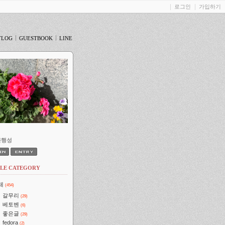
로그인
가입하기
YLOG
GUESTBOOK
LINE
른행성
CLE CATEGORY
체
(454)
갈무리
(29)
베토벤
(6)
좋은글
(29)
fedora
(2)