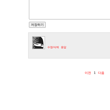
수정/삭제
응답
이전
1
다음