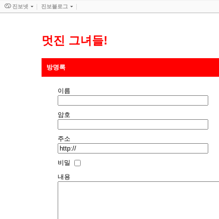
진보넷
진보블로그
멋진 그녀들!
방명록
이름
암호
주소
비밀
내용