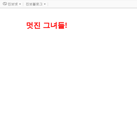
진보넷
진보블로그
멋진 그녀들!