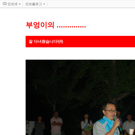
진보넷
진보블로그
부엉이의 ..............
잘 다녀왔습니다!(4)