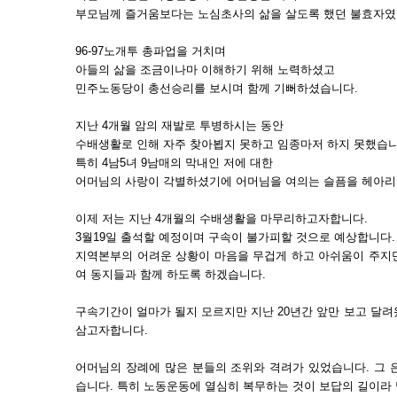
부모님께 즐거움보다는 노심초사의 삶을 살도록 했던 불효자였
96-97노개투 총파업을 거치며
아들의 삶을 조금이나마 이해하기 위해 노력하셨고
민주노동당이 총선승리를 보시며 함께 기뻐하셨습니다.
지난 4개월 암의 재발로 투병하시는 동안
수배생활로 인해 자주 찾아뵙지 못하고 임종마저 하지 못했습니
특히 4남5녀 9남매의 막내인 저에 대한
어머님의 사랑이 각별하셨기에 어머님을 여의는 슬픔을 헤아리
이제 저는 지난 4개월의 수배생활을 마무리하고자합니다.
3월19일 출석할 예정이며 구속이 불가피할 것으로 예상합니다.
지역본부의 어려운 상황이 마음을 무겁게 하고 아쉬움이 주지
여 동지들과 함께 하도록 하겠습니다.
구속기간이 얼마가 될지 모르지만 지난 20년간 앞만 보고 달
삼고자합니다.
어머님의 장례에 많은 분들의 조위와 격려가 있었습니다. 그 
습니다. 특히 노동운동에 열심히 복무하는 것이 보답의 길이라