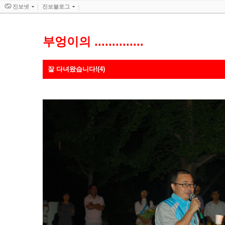
진보넷
진보블로그
부엉이의 ..............
잘 다녀왔습니다!(4)