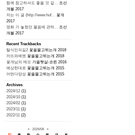
함께 참고하셔도 좋을 것 같...
조선
개불
2017
저는 이 글 (http://www.huf...
꽃개
2017
영화 가 놓쳤던 물음에 관하...
조선
개불
2017
Recent Trackbacks
탈식민의길2
꽃을물고뛰는개
2018
까뜨와예멘
꽃을물고뛰는개
2018
꽃개님의 메모
가을햇살-코뮌
2016
예상한대로
꽃을물고뛰는개
2015
어떤다양성
꽃을물고뛰는개
2015
Archives
2024/12
(1)
2024/10
(1)
2024/02
(1)
2023/11
(1)
2022/11
(2)
«
2026/08
»
일
월
화
수
목
금
토