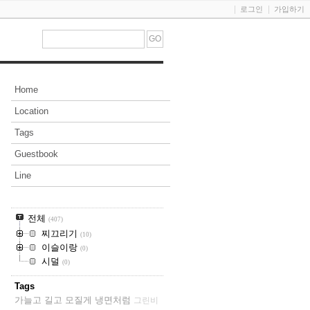
로그인
가입하기
Home
Location
Tags
Guestbook
Line
전체
(407)
찌끄리기
(10)
이슬이랑
(0)
시덜
(0)
Tags
가늘고 길고 모질게 냉면처럼
그린비