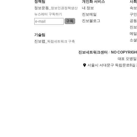
정책팀
개인화 서비스
사회
정보운동
내 정보
속보
_정보인권정책생산
뉴스레터 구독하기
진보메일
구인
진보블로그
공동
진보
메일
기술팀
소셜
진보랩
_독립네트워크 구축
진보네트워크센터
NO COPYRIGHT
오병일
대표
서울시 서대문구 독립문로8길 2