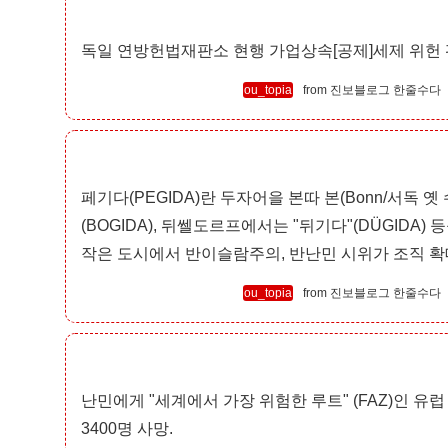
독일 연방헌법재판소 현행 가업상속[공제]세제 위헌 
ou_topia
진보블로그 한줄수다
페기다(PEGIDA)란 두자어을 본따 본(Bonn/서독 옛
(BOGIDA), 뒤쎌도르프에서는 "뒤기다"(DÜGIDA
작은 도시에서 반이슬람주의, 반난민 시위가 조직 확
ou_topia
진보블로그 한줄수다
난민에게 "세계에서 가장 위험한 루트" (FAZ)인 
3400명 사망.