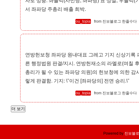
자로 껑충. 좌블럭(사민당, 좌파당) 표 상실, 우블럭(기
서 좌파당 주총리 배출 희박.
ou_topia
진보블로그 한줄수다
연방헌보청 좌파당 원내대표 그레고 기지 신상기록 파기해
른 행정법원 판결/지시. 연방헌재소의 라멜로(며칠 
총리가 될 수 있는 좌파당 의원)의 헌보청에 의한 감
렇게 판결함. 기지: \"이건 [좌파당의] 전면 승리.\"
ou_topia
진보블로그 한줄수다
Powered by
진보블