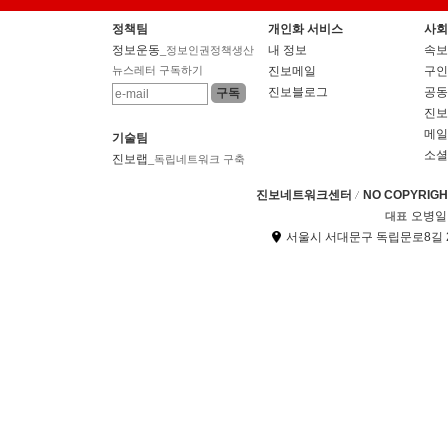
정책팀
개인화 서비스
사회
정보운동
내 정보
속보
_정보인권정책생산
뉴스레터 구독하기
진보메일
구인
진보블로그
공동
진보
메일
기술팀
소셜
진보랩
_독립네트워크 구축
진보네트워크센터
NO COPYRIGHT
오병일
대표
서울시 서대문구 독립문로8길 2