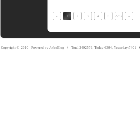
«
1
2
3
4
5
2237
»
Copyright © 2010
Powered by JinboBlog
Total:2402576
,
Today:6364
,
Yesterday:7401