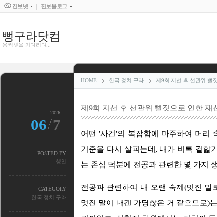
진보넷
진보블로그
뻥구라닷컴
음쩜셋을 기다리며...
HOME
한국 정치 구라
제9회 지선 후 선관위 뻘
제9회 지선 후 선관위 뻘짓으로 인한 재
2026
06
7
어떤 '사건'의 복잡함에 마주하여 머리 
기준을 다시 살피는데, 내가 비록 겉핥
POSTED BY
행인
는 존심 덕분에 전공과 관련한 몇 가지 
전공과 관련하여 내 오랜 숙제(멋진 말로
CATEGORY
한국 정치 구라
멋진 말이 내겐 가당찮은 거 같으므로)