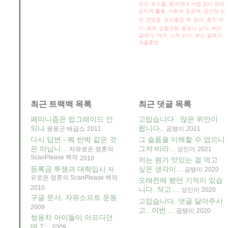
진지
로스쿨, 참여연대 사법 감시 센타,
공익적 활동, 사회적 공공재,
공산당 선
언
건망증, 정신출장
쥐
엄마, 충치 아
기, 원죄
강철군화
꽃보다 남자, 부산
갈매기, 야구,
노우 피어, 부산 갈매기,
겨울훈련
최근 트랙백 목록
최근 댓글 목록
페미니즘은 업그레이드 안
고맙습니다.. 많은 위안이
되나
됩니다..
몽몽군 배급소
2011
곰탱이
2021
다시 답변 - 뭐 반박 같은 것
그 슬픔을 이해할 수 없으니
은 아닙니...
그저 바라...
자유로운 영혼의
성민이
2021
ScanPlease 백작
2010
저는 뭔가 맛있는 걸 먹고
등록금 투쟁과 대학입시
싶은 생각이...
자
곰탱이
2020
유로운 영혼의 ScanPlease 백작
오래전에 봤던 기억이 있습
2010
니다. 작고 ...
성민이
2020
구글 문서, 자유소프트 운동
고맙습니다. 댓글 달아주시
2009
고.. 이번 ...
곰탱이
2020
쌍용차 아이들이 아프다던
데 2...
2009