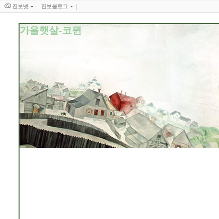
진보넷
진보블로그
가을햇살-코뮌