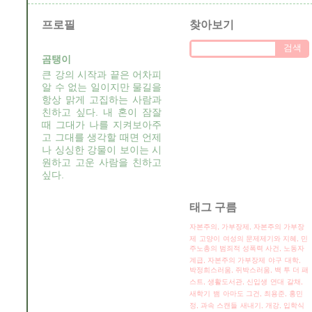
프로필
찾아보기
곰탱이
큰 강의 시작과 끝은 어차피
알 수 없는 일이지만 물길을
항상 맑게 고집하는 사람과
친하고 싶다. 내 혼이 잠잘
때 그대가 나를 지켜보아주
고 그대를 생각할 때면 언제
나 싱싱한 강물이 보이는 시
원하고 고운 사람을 친하고
싶다.
태그 구름
자본주의, 가부장제, 자본주의 가부장
제
고양이
여성의 문제제기와 지혜, 민
주노총의 범죄적 성폭력 사건, 노동자
계급,
자본주의 가부장제
야구
대학,
박정희스러움, 쥐박스러움, 백 투 더 패
스트, 생활도서관, 신입생
연대
갈채,
새학기
뱀
아마도 그건, 최용준, 홍민
정, 과속 스캔들
새내기, 개강, 입학식