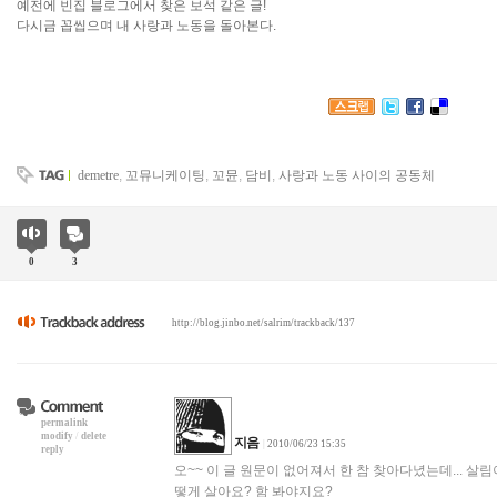
예전에 빈집 블로그에서 찾은 보석 같은 글!
다시금 꼽씹으며 내 사랑과 노동을 돌아본다.
demetre
,
꼬뮤니케이팅
,
꼬뮨
,
담비
,
사랑과 노동 사이의 공동체
0
3
http://blog.jinbo.net/salrim/trackback/137
permalink
modify
/
delete
지음
|
2010/06/23 15:35
reply
오~~ 이 글 원문이 없어져서 한 참 찾아다녔는데... 살림
떻게 살아요? 함 봐야지요?