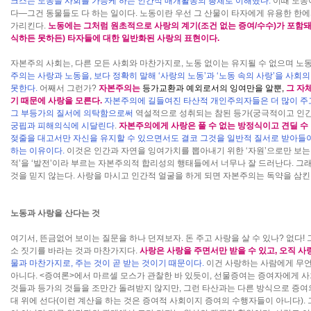
크스는 노동을 사회를 가능케 하는 인간적 매개활동의 총체로 이해했다.
이때 노동
다―그건 동물들도 다 하는 일이다. 노동이란 우선 그 산물이 타자에게 유용한 한
가리킨다.
노동에는 그처럼 원초적으로 사랑의 계기(조건 없는 증여/수수)가 포함돼
식하든 못하든) 타자들에 대한 일반화된 사랑의 표현이다.
자본주의 사회는, 다른 모든 사회와 마찬가지로, 노동 없이는 유지될 수 없으며 노동
주의는 사랑과 노동을, 보다 정확히 말해 ‘사랑의 노동’과 ‘노동 속의 사랑’을 
못한다.
어째서 그런가?
자본주의는
등가교환과 예외로서의 잉여만을 알뿐,
그 자체
기 때문에 사랑을 모른다.
자본주의에 길들여진 타산적 개인주의자들은 더 많이 주고
그 부등가의 질서에 의탁함으로써
역설적으로 성취되는 참된 등가(궁극적이고 인간
궁핍과 피해의식에 시달린다
.
자본주의에게 사랑은 풀 수 없는 방정식이고 견딜 수
젖줄을 대고서만 자신을 유지할 수 있으면서도 결코 그것을 일반적 질서로 받아들
하는 이유이다.
이것은 인간과 자연을 잉여가치를 뽑아내기 위한 ‘자원’으로만 보는, 
적’을 ‘발전’이라 부르는 자본주의적 합리성의 행태들에서 너무나 잘 드러난다. 그
것을 믿지 않는다. 사랑을 마시고 인간적 얼굴을 하게 되면 자본주의는 독약을 삼킨
노동과 사랑을 산다는 것
여기서, 뜬금없어 보이는 질문을 하나 던져보자. 돈 주고 사랑을 살 수 있나? 없다!
소 짓기를 바라는 것과 마찬가지다.
사랑은 사랑을 주면서만 받을 수 있고, 오직 사랑
물과 마찬가지로, 주는 것이 곧 받는 것이기 때문이다.
이건 사랑하는 사람에게 무언
아니다. <증여론>에서 마르셀 모스가 관찰한 바 있듯이, 선물증여는 증여자에게 
것들과 등가의 것들을 조만간 돌려받지 않지만, 그런 타산과는 다른 방식으로 증여
대 위에 선다(이런 계산을 하는 것은 증여적 사회이지 증여의 수행자들이 아니다).