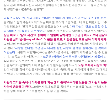
이 아니라 다른 인간과의 관계에서 그가 가지는 위상의 객관적 확인이다. 사랑도 이
랑의 관계 속에서 자신의 자리(‘사랑하는 자’)를 유지한다는 뜻이다. 그렇다면 ‘사
게 무언가를 (사)준다는 뜻인가?
라캉은 사랑이 ‘두 개의 결핍이 만나는 것’이며 ‘자신이 가지고 있지 않은 것을 주는 
은 것을 어떻게 주는가? 데리다는 마르셀 모스의 『증여론』에 대한 비판서인 『주
마담 맹트농의 편지 구절을 오래 붙들고 늘어지는데,
이때 자신이 결코 소유할 수 
의 생(의 시간)을 바친다는 뜻이다.
삶의 시간은 준다고 줄어들지 않고 주지 않는다고
랑은 바로 이 ‘삶의 시간’의 증여이고, 엄밀히 말하자면 그것은 증여라기보다 전달의 
사랑은 삶의 방식(way of life)이며 몸을 붓으로, 시간을 물감으로 삼아 타자의 세
그 타자의 캔버스에만 자신의 생을 남길 수 있으며, 우리 생은 타자의 사랑이 남긴
와 같다.
‘사랑을 준다’는 것은 결국 타자를 향한 사랑의 몸짓을 ‘살아간다’는 것이
려받는다.’
사랑의 수행자(agent)는 증여가 곧 수수인 사랑의 세계를 살아갈 수 있
이다. 노동도 이와 마찬가지다.
노동은 (임금의 형태든 뭐든) 계량화되어 되돌려 받
랑과 마찬가지로 돈으로 노동을 살 수 없으며 그것을 물건처럼 주고받을 수도 없다
것은 우리가 품앗이의 시대로 돌아가야 한다는 뜻이 아니라
노동 속에서 사랑의 계
간이 세계를 향해 자신을 내어준 생의 시간의 총량, 즉 삶 자체이기 때문에 그 대
수 있길 기대하며, 세계 전체가 자신의 노동의 산물을 향유하며 기뻐하는 것을 보고 
사랑이 그리움 속에서 타자를 향해 가는 생의 증여/수수라면 노동은 그 사랑의 능
사랑에 응답해야 한다.
그러한 사랑과 노동을 통해 우리는 화폐를 ‘보조’수단의 지
하는 생의 주체로 스스로를 변모시킬 수 있을 것이다.
------------------------------------------------------------------------------------------------------