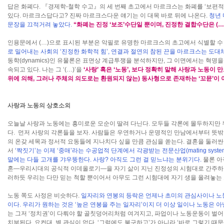
답은 화폐다. 『경제학-철학 수고』의 세 번째 초고에서 마르크스는 화폐를 ‘보편
있다. 마르크스답다고? 진짜 마르크스다운 얘기는 이 대목 바로 뒤에 나온다.
청년
문장을 끄적거려 놓았다.
“화폐는 진정 ‘보조’수단일 뿐이며, 진정한 결합수단은 (…
인용문에서 (…)으로 표시된 부분은 악필로 유명한 마르크스의 초고에서 식별할 수 
로 밀어내는 사회의 ‘진정한 화학적 힘’, 연결과 절연의 참된 끈을 마르크스는 도대
동학(dynamics)인 유물론은 표면상 계급투쟁을 분석하지만, 그 이면에서는 혁명을
속되고 있다. 나는 그 ‘(…)’을
‘사랑’ 혹은 ‘노동’, 보다 정확히 말해 사랑과 노동이 
위에 의해, 그러나 주체의 의도로는 환원되지 않는) 동사형으로 존재하는 ‘꼬뮨’이
사랑과 노동의 상호소외
오늘날 사랑과 노동에는 흥미로운 모순이 딸려 다닌다. 모두들 각론에 몰두하지만
다. 먼저 사랑의 각론들을 보자. 사람들은 우연하거나 운명적인 만남에서부터 뜻
의 온갖 세목과 정서적 요동들에 지나치다 싶을 만큼 관심을 쏟는다. 결혼을 둘러
서
‘짝짓기’는 이제 ‘중매’라는 수공업적 단계에서 각광받는 전문산업(mating syst
말에는 다들 고개를 갸우뚱한다. 사랑? 아직도 그런 걸 믿느냐는 분위기다.
물론 아
혼―우리시대의 공식적 이데올로기―을 자기 삶이 지닌 진정성의 시험대로 간주하기
러하듯 우리는 다만 믿는 척할 뿐이어서 아무도 그런 시험대에 자기 생을 올려놓는
노동 쪽도 사정은 비슷하다.
일자리와 연봉의 등락은 언제나 초미의 관심사이나 노동 
이다. 우리가 원하는 것은 ‘높은 연봉을 주는 일자리’이지 더 이상 일이나 노동은 아
는 그저 ‘정치권’이 다뤄야 할 골칫덩어리처럼 여겨지고, 파업이나 노동운동이 벌
치부된다. 요컨대, 별 관심이 없다. ‘그럼에도 불구하고’가 아니라 ‘바로 그렇기 