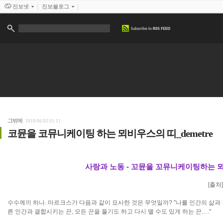
진보넷
진보블로그
그밖에
2010/06/02 01:11
코뮨을 코뮤니케이팅 하는 뫼비우스의 띠_demetre
사랑과 노동 - 꼬뮨을 꼬뮤니케이팅하는 
[출처
수수께끼 하나. 마르크스가 다음과 같이 묘사한 것은 무엇일까? "나를 인간의 삶과
른 인간과 결합시키는 끈, 모든 끈을 풀기도 하고 다시 맬 수도 있게 하는 끈…."