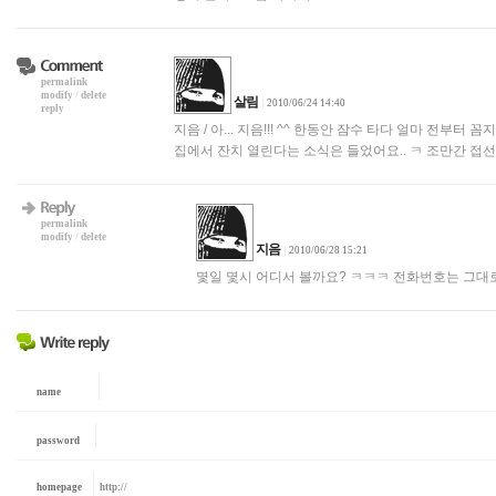
permalink
modify
/
delete
살림
|
2010/06/24 14:40
reply
지음 / 아... 지음!!! ^^ 한동안 잠수 타다 얼마 전부
집에서 잔치 열린다는 소식은 들었어요.. ㅋ 조만간 접
permalink
modify
/
delete
지음
|
2010/06/28 15:21
몇일 몇시 어디서 볼까요? ㅋㅋㅋ 전화번호는 그대
name
password
homepage