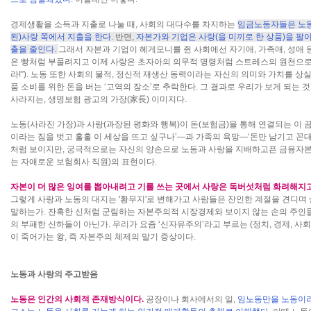
경제생활을 소득과 지출로 나눌 때, 사회의 대다수를 차지하는
임금노동자들은 노동
된)사랑 쪽에서 지출을 한다.
반면,
자본가와 기업은 사랑(을 미끼로 한 상품)을 팔
출을 줄인다.
그래서 자본과 기업이 헤게모니를 쥔 사회에선 자기애, 가족애, 성애 
은 빵처럼 부풀려지고 이제 사랑은 초자아의 의무적 명령처럼 스트레스의 원천으로 변
라!”). 노동 또한 사회의 물적, 정신적 재생산 동력이라는 자신의 의미와 가치를 상실
품 소비를 위한 돈을 버는 ‘고역의 장소’로 추락한다. 그 결과로 우리가 보게 되는
사라지는, 생명보험 광고의 가장(家長) 이미지다.
노동(사라진 가장)과 사랑(과장된 평화와 행복)이 돈(보험금)을 통해 연결되는 이
이라는 짐을 벗고 훌훌 이 세상을 뜨고 싶구나’―과 가족의 욕망―‘돈만 남기고 
처럼 보이지만, 궁극적으로는 자신의 양손으로 노동과 사랑을 지배하고픈 금융자본
는 자애로운 보험회사 직원)의 표현이다.
자본이 더 많은 잉여를 뽑아내려고 기를 쓰는 곳에서 사랑은 독버섯처럼 화려해지
그렇게 사랑과 노동의 대지는 '황무지'로 변해가고 사람들은 잔인한 계절을 견디며
말하는가. 잔혹한 신처럼 군림하는 자본주의적 시장경제와 보이지 않는 손의 주인들
의 부패한 신하들이 아닌가. 우리가 요즘 ‘신자유주의’라고 부르는 (정치, 경제, 사
이 죽어가는 왕, 즉 자본주의 체제의 말기 증상이다.
노동과 사랑의 주고받음
노동은 인간의 사회적 존재방식이다.
공장이나 회사에서의 일,
임노동만을 노동이라