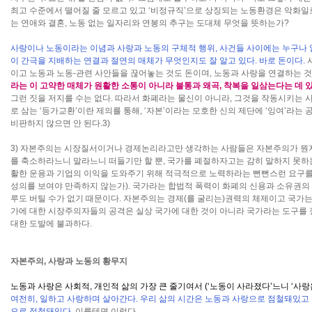
최고 수준에서 떨어질 줄 모르고 있고 ‘비정규직’으로 상징되는 노동환경은 악화일로
는 연애와 결혼, 노동 없는 일자리와 연봉의 추구는 도대체 무엇을 뜻하는가?
사랑이나 노동이라는 이념과 사랑과 노동의 구체적 행위, 사건들 사이에는 누구나
이 간극을 지배하는 연결과 절연의 매체가 무엇인지도 잘 알고 있다. 바로 돈이다.
사
이고 노동과 노동-관련 사안들을 끊어놓는 것도 돈이며, 노동과 사랑을 연결하는 
라는 이 고약한 매체가 원활한 소통이 아니라 불통과 왜곡, 착복을 일삼는다는 데 있
그런 짓을 저지를 수는 없다. 따라서 화폐라는 물신이 아니라, 그것을 작동시키는 
로 삼는 ‘등가교환’이란 제의를 통해, ‘자본’이라는 모호한 신의 제단에 ‘잉여’라
비판하지 않으면 안 된다.3)
3) 자본주의는 시장질서이거나 경제논리라고만 생각하는 사람들은 자본주의가 뭔지 
를 축소하라느니 말라느니 떠들기만 할 뿐, 국가를 폐절하자고는 감히 말하지 못하
활한 운용과 기업의 이익을 도와주기 위해 적극적으로 노력하라는 뻔뻔스런 요구를
성의를 보여야 만족하지 않는가). 국가라는 합법적 폭력이 화폐의 신용과 소유권의
루도 버틸 수가 없기 때문이다. 자본주의는 경제(를 굴리는)권력의 체제이고 국가는
가에 대한 시장주의자들의 공격은 실상 국가에 대한 것이 아니라 국가라는 도구를 
대한 도발에 불과하다.
자본주의, 사랑과 노동의 황무지
노동과 사랑은 사회적, 개인적 삶의 가장 큰 줄기여서 (‘노동이 사라졌다’느니 ‘사
여전히, 일하고 사랑하며 살아간다. 우리 삶의 시간은 노동과 사랑으로 점철돼있고
으로 점철돼있다.
이를테면 이렇다.