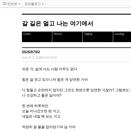
진보넷
진보블로그
갈 길은 멀고 나는 여기에서
Cover
Notice
Taglog
Localog
2026/07/02
쓰고
from
2026/07/02 23:03
쉬운 거, 쉽게 사는 사람 아무도 없다.
힘든 걸 겪고 있으니까 힘든 게 당연한 거야
다 힘들고 순탄하지 않지만 그것도 한편으론 당연한 거잖아? 그럼에도
나 건강하고 좋은 일이야?
한 번에 하루씩만.
오늘 지나갔으면 된 거고,
내일은 내일 해 보는 거고
적당히 잘 줄을 잡아당기며 살 거야