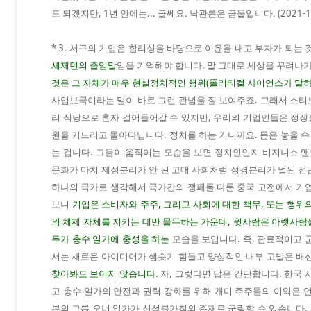
도 되겠지만, 1년 안에는... 글쎄요. 낙관론은 금물입니다. (2021-1-
* 3. 서구의 기업은 합리성을 바탕으로 이윤을 내고 부자가 되는
세제민의 줄임말
임을 기억해야 합니다. 말 그대로 세상을 꾸려나가
것은 그 자체가 매우 현실정치적인 행위(폴리티컬 사이언스가 말하
사업보국이라는 말이 바로 그런 관념을 잘 보여주죠. 그래서 스
리 식당으로 혼자 걸어들어갈 수 있지만, 우리의 기업인들은 정장을
원을 거느리고 돌아다닙니다. 정치를 하는 거니까요. 돈은 놓을 수
는 겁니다. 그들이 움직이는 모습을 보면 정치인인지 비지니스 맨
문화가 마치 제정분리가 안 된 고대 사회처럼 정경분리가 덜된 
하나의 국가로 생각해서 국가간의 쟁패를 다룬 중국 고전에서 기
보니
기업은 소비자와 주주, 그리고 사회에 대한 책무, 또는 행위
의 체제 자체를 지키는 데만 몰두하는 가운데, 윗사람은 아랫사
두가 총수 일가에 충성을 하는
모습을 보입니다. 즉, 관료적이고 
서는 새로운 아이디어가 샘솟기 힘들고 양심적인 내부 고발은 배
찾아봐도 보이지 않습니다
. 자, 그렇다면 답은 간단합니다. 한국
고 총수 일가의 안전과 권력 강화를 위해 개미 주주들의 이익은 
본의 그룹 오너 일가가 신성불가침의 존재로 군림할 수 있습니다