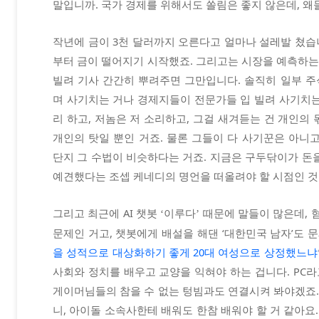
말입니까. 국가 경제를 위해서도 쏠림은 좋지 않은데, 왜
작년에 금이 3천 달러까지 오른다고 얼마나 설레발 쳤습니
부터 금이 떨어지기 시작했죠. 그리고는 시장을 예측하는
빌려 기사 간간히 뿌려주면 그만입니다. 솔직히 일부 주
며 사기치는 거나 경제지들이 전문가들 입 빌려 사기치는
리 하고, 저놈은 저 소리하고, 그걸 새겨듣는 건 개인의
개인의 탓일 뿐인 거죠. 물론 그들이 다 사기꾼은 아니고
단지 그 수법이 비슷하다는 거죠. 지금은 구두닦이가 돈을
예견했다는 조셉 케네디의 명언을 떠올려야 할 시점인 것
그리고 최근에 AI 챗봇
이루다
때문에 말들이 많은데, 
‘
’
문제인 거고, 챗봇에게 배설을 해댄 ‘대한민국 남자’도 문
을 성적으로 대상화하기 좋게 20대 여성으로 상정했느냐
사회와 정치를 배우고 교양을 익혀야 하는 겁니다. PC
게이머님들의 참을 수 없는 텅빔과도 연결시켜 봐야겠죠.
니, 아이돌 소속사한테 배워도 한참 배워야 할 거 같아요