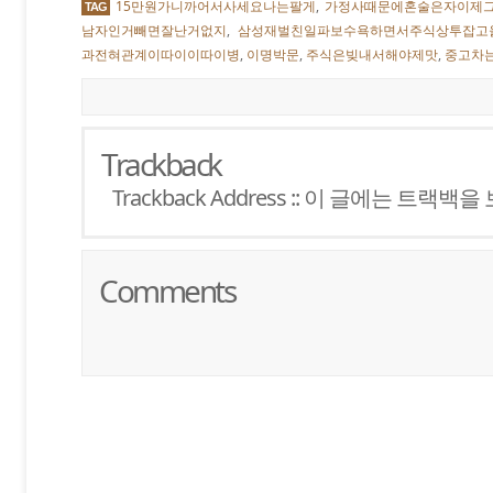
15만원가니까어서사세요나는팔게
,
가정사때문에혼술은자이제
TAG
남자인거빼면잘난거없지
,
삼성재벌친일파보수욕하면서주식상투잡고
과전혀관계이따이이따이병
,
이명박문
,
주식은빚내서해야제맛
,
중고차
Trackback
Trackback Address :: 이 글에는 트랙
Comments