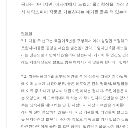
공과는 아니지만, 이과계에서 노벨상 물리학상을 가장
서 셰익스피어 작품을 가르친다는 얘기를 들은 적 있는데,
덧붙임
* 1. 다음 주 선고는 특검이 9년을 구형해서 아마 형량만 조정하
듯합니다(물론 경영권 세습은 별건임). 만약 그렇다면 4월 재보궐
라는 명분으로 사면하지 않을까나 싶습니다. 거기에 두 인간도 건
래도 지겠다싶으면 털보도 방송 하차시키지 않을까 합니다. 아, 해
* 2. 짝꿍님하고 1월 초부터 예견해 본 게 상속세 떠넘기기 아닐까
에 이미 뉴스가 나왔더군요. 물론 레토릭은 전혀 달라서, 배당금을
데 이유 중 하나가 상속세 재원 마련이라는 겁니다. 주린이들은 
는 모양인데, 뭐 오르락내리락 하는 게 주가인지라 단언할 수 없지만
주는 상속세를 내야 하는 단 한 사람이지 시장의 수많은 개미들이 
레니까 전혀 중요하지 않습니다. 지금 기관들이, 외인들이 털고 
을 유지하려고 할 텐데, 주가가 앞으로 계속 오를 리가 있을까 싶
마련했다면
이제 급한 불 끄면 당연히 팔았던 건물을 싸게 되사려