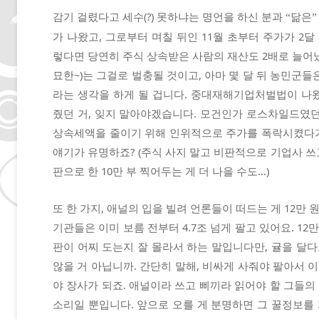
감기 걸렸다고 세수(?) 못하냐는 명언을 하신 분과
닮은
“
”
가 나왔고, 그로부터 며칠 뒤인 11월 초부터 주가가 2달
렇다면 당연히 주식 상속받은 사람의 재산도 2배로 늘어났
묘한~)는 그걸로 벌충될 것이고, 아마 몇 달 뒤 농민군들
라는 생각을 하게 될 겁니다. 중대재해기업처벌법이 나왔
줬던 거, 잊지 말아야겠습니다. 모건인가 로스차일드였던
상속세액을 줄이기 위해 인위적으로 주가를 폭락시켰다가
얘기가 유명하죠? (주식 사지 말고 비판적으로 기업사 
판으로 한 10만 부 찍어두는 게 더 나을 수도...)
또 한 가지, 애널의 입을 빌려 언론들이 떠드는 게 12만
기관들은 이미 보름 전부터 4.7조 넘게 팔고 있어요. 12
판이 어찌 도는지 잘 몰라서 하는 말입니다만, 귤을 달
않을 거 아닙니까. 간단히 말해, 비싸게 사줘야 팔아서 
야 장사가 되죠. 애널이라 쓰고 삐끼라 읽어야 할 그들의
소리일 뿐입니다. 앞으로 오를 게 분명하면 그 꿀정보를