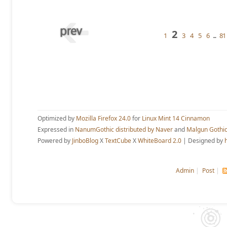
2
1
3
4
5
6
...
81
Optimized by
Mozilla Firefox 24.0
for
Linux Mint 14 Cinnamon
Expressed in
NanumGothic distributed by Naver
and
Malgun Gothi
Powered by
JinboBlog
X
TextCube
X
WhiteBoard 2.0
| Designed by
Admin
|
Post
|