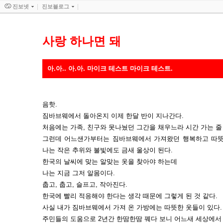
진보넷
진보블로그
사랑 하나면 돼
아.아.. 아.아. 마이크 테스트 마이크 테스트.
음핫.
짐바브웨에서 돌아온지 이제 한달 반이 지나간다.
처음에는 가족, 친구와 못나눴던 그간을 채우느라 시간 가는 줄
그런데 어느샌가부터는 짐바브웨에서 가져왔던 행복하고 따뜻
나는 작은 추위와 불빛에도 금새 울상이 된다.
한국의 날씨에 맞는 알맞는 옷을 찾아야 하는데
나는 지금 그저 알몸이다.
춥고, 춥고, 슬프고, 작아진다.
한국에 빨리 적응해야 한다는 생각 때문에 그렇게 된 것 같다.
사실 내가 짐바브웨에서 가져 온 가방에는 따뜻한 옷들이 있다.
주민들의 도움으로 2년간 한땀한땀 꿰다 보니 어느새 세상에서