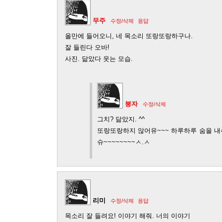
무주
수정/삭제
응답
올만에 들어오니, 네 목소리 또랑또랑하구나.
잘 들린다 오바!
사진. 닮았다 웃는 모습.
붕자
수정/삭제
그치? 닮았지. ^^
또랑또랑하지 않어유~~~ 하루하루 숨을 내
슈~~~~~~~~ㅅ.ㅅ
리미
수정/삭제
응답
목소리 잘 들려요! 이야기 해줘. 너의 이야기